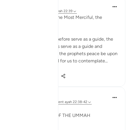
Razia Zahra
il y a 2 ans
·
Référencement
ayah 22:39
In the Name of Allah, the Most Merciful, the
Especially Merciful,
The stories of nations before serve as a guide, the
stories of steadfastness serve as a guide and
example, the stories of the prophets peace be upon
them all are mentioned for us to contemplate...
Voir plus
14
4
78
Syaari Ab Rahman
l’année dernière
·
Référencement
ayah 22:38-42
JUZ 17
A GLOBAL MEETING OF THE UMMAH
SubhanALLAH!