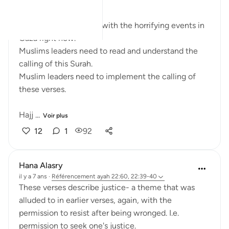
These verses resonate with the horrifying events in
Gaza right now.
Muslims leaders need to read and understand the
calling of this Surah.
Muslim leaders need to implement the calling of
these verses.
Hajj ...
Voir plus
12
1
92
Hana Alasry
il y a 7 ans
·
Référencement
ayah 22:60, 22:39-40
These verses describe justice- a theme that was
alluded to in earlier verses, again, with the
permission to resist after being wronged. I.e.
permission to seek one's justice.