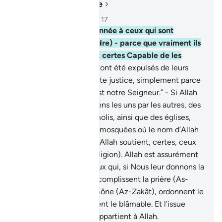
Lire dans le contexte
Chapitre 22, Page 337, Juz 17
39
.
Autorisation est donnée à ceux qui sont
attaqués (de se défendre) - parce que vraiment ils
sont lésés ; et Allah est certes Capable de les
secourir -
40
.
ceux qui ont été expulsés de leurs
demeures, - contre toute justice, simplement parce
qu’ils disaient : “Allah est notre Seigneur.” - Si Allah
ne repoussait pas les gens les uns par les autres, des
ermitages seraient démolis, ainsi que des églises,
des synagogues et des mosquées où le nom d’Allah
est beaucoup invoqué. Allah soutient, certes, ceux
qui soutiennent (Sa Religion). Allah est assurément
Fort et Puissant,
41
.
ceux qui, si Nous leur donnons la
puissance sur Terre, accomplissent la prière (As-
Salât), acquittent l’aumône (Az-Zakât), ordonnent le
convenable et interdisent le blâmable. Et l’issue
finale de toute chose appartient à Allah.