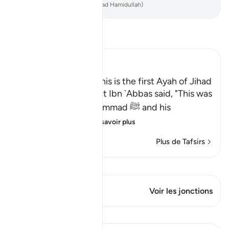
-
French Translation(Muhammad Hamidullah)
Lisez le Tafsir
Ibn Kathir (Abridged)
Permission to fight; this is the first Ayah of Jihad
Al-`Awfi reported that Ibn `Abbas said, "This was
revealed about Muhammad ﷺ and his
Companions, wh
…
En savoir plus
Plus de Tafsirs
Voir Qiraat
Ce verset a 1 Jonctions
Voir les jonctions
Leçons