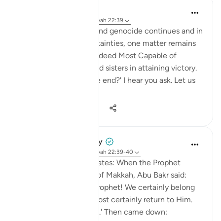
Hammad Fahim
il y a 2 ans
·
Référencement
ayah 22:39
As the bombardment and genocide continues and in
the midst of the uncertainties, one matter remains
certain; that Allah is indeed Most Capable of
helping our brothers and sisters in attaining victory.
'How will this genocide end?' I hear you ask. Let us
be ce...
Voir plus
24
7
248
Prophetic Commentary
il y a 8 ans
·
Référencement
ayah 22:39-40
Abdullah b. ‘Abbâs narrates: When the Prophet
(saws) was driven out of Makkah, Abu Bakr said:
'They drove out their Prophet! We certainly belong
to Allah, and we will most certainly return to Him.
They will indeed perish.' Then came down: