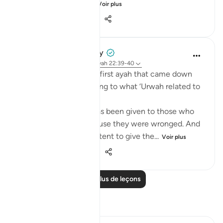
Permission [to fight]...
Voir plus
0
0
159
Prophetic Commentary
il y a 8 ans
·
Référencement
ayah 22:39-40
Az-Zuhri narrates: The first ayah that came down
about fighting, according to what ‘Urwah related to
me from ‘ ishah, was:
Permission [to fight] has been given to those who
are being fought, because they were wronged. And
indeed, Allah is competent to give the...
Voir plus
3
2
747
Lire plus de leçons
Réflexions