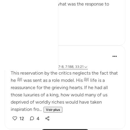
Allah Himself. And so what was the response to
that?
{ S...
Voir plus
3
4
Jia 2233
l’année dernière
·
Référencement
ayah 68:4, 25:7-8, 7:188, 33:21
This reservation by the critics neglects the fact that
he ﷺ was sent as a role model. His ﷺ life is a
reassurance for the grieving hearts. If he had all
those luxuries of a king, how would many of us
deprived of worldly riches would have taken
inspiration fro...
Voir plus
12
4