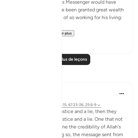
his living. His position as Messenger would have
been recognized had he been granted great wealth
to save him the trouble of so working for his living:
"Or why has not a...
Voir plus
0
0
Lire plus de leçons
Réflexions
Sirotum Daud
il y a 15 semaines
·
Référencement
ayah 67:21, 67:15, 67:23-26, 25:6-9
They came with an injustice and a lie, then they
came with another injustice and a lie. One that not
only sought to undermine the credibility of Allah's
messenger, but in doing so, the message sent from