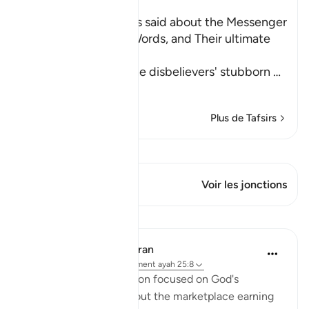
What the Disbelievers said about the Messenger
, refutation of Their Words, and Their ultimate
Destiny
Allah tells us about the disbelievers' stubborn
…
En savoir plus
Plus de Tafsirs
Voir Qiraat
Ce verset a 1 Jonctions
Voir les jonctions
Leçons
In the Shade of the Quran
il y a 31 semaines
·
Référencement
ayah 25:8
Another absurd objection focused on God's
Messenger walking about the marketplace earning