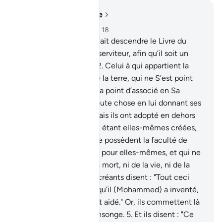
Lire dans le contexte
Chapitre 25, Page 360, Juz 18
1
.
Béni soit Celui qui a fait descendre le Livre du
Discernement sur Son serviteur, afin qu’il soit un
avertisseur à l’Univers.
2
.
Celui à qui appartient la
royauté des cieux et de la terre, qui ne S’est point
attribué d’enfant, qui n’a point d’associé en Sa
royauté et qui a créé toute chose en lui donnant ses
justes proportions.
3
.
Mais ils ont adopté en dehors
de Lui des divinités qui, étant elles-mêmes créées,
ne créent rien, et qui ne possèdent la faculté de
faire ni le mal ni le bien pour elles-mêmes, et qui ne
sont maîtresses ni de la mort, ni de la vie, ni de la
résurrection.
4
.
Les mécréants disent : "Tout ceci
n’est qu’un mensonge qu’il (Mohammed) a inventé,
et où d’autres gens l’ont aidé." Or, ils commettent là
une injustice et un mensonge.
5
.
Et ils disent : "Ce