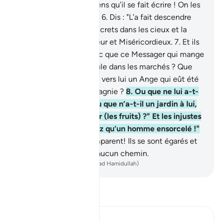
sont des contes d’anciens qu’il se fait écrire ! On les
lui dicte matin et soir !"
6
.
Dis : "L’a fait descendre
Celui qui connaît les secrets dans les cieux et la
Terre. Et Il est Pardonneur et Miséricordieux.
7
.
Et ils
disent : "Qu’est-ce donc que ce Messager qui mange
de la nourriture et circule dans les marchés ? Que
n’a-t-on fait descendre vers lui un Ange qui eût été
avertisseur en sa compagnie ?
8
.
Ou que ne lui a-t-
on lancé un trésor ? Ou que n’a-t-il un jardin à lui,
dont il pourrait manger (les fruits) ?" Et les injustes
disent : "Vous ne suivez qu’un homme ensorcelé !"
9
.
Vois à quoi ils te comparent! Ils se sont égarés et
ils ne peuvent trouver aucun chemin.
-
French Translation(Muhammad Hamidullah)
Lisez le Tafsir
Ibn Kathir (Abridged)