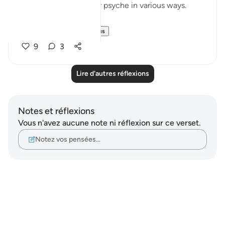
esteem and impact our psyche in various ways.
But instead of...
Voir plus
9
3
Lire d'autres réflexions
Notes et réflexions
Vous n'avez aucune note ni réflexion sur ce verset.
Notez vos pensées…