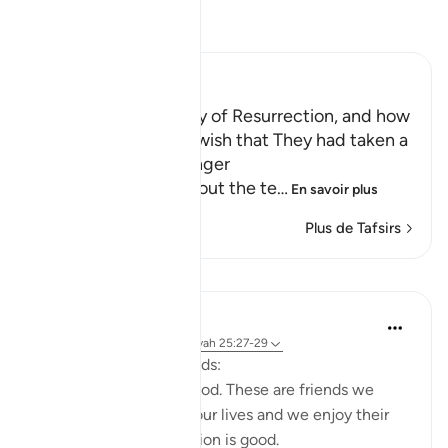
Lisez le Tafsir
Ibn Kathir (Abridged)
The Terrors of the Day of Resurrection, and how
the Wrongdoers will wish that They had taken a
Path with the Messenger
Here Allah tells us about the te
…
En savoir plus
Plus de Tafsirs
Leçons
Taimiyyah Zubair
il y a 3 ans
·
Référencement
ayah 25:27-29
Friends are of three kinds:
1. Those that are like food. These are friends we
need, they are part of our lives and we enjoy their
company. But moderation is good.