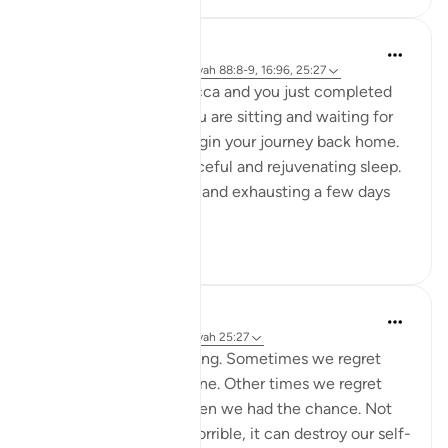
A Siddiqui
il y a 5 ans
·
Référencement
ayah 88:8-9, 16:96, 25:27
Imagine you are in Mecca and you just completed
your Hajj yesterday. You are sitting and waiting for
your bus so you can begin your journey back home.
You had a night of peaceful and rejuvenating sleep.
What felt so strenuous and exhausting a few days
ago is n...
Voir plus
34
5
A Siddiqui
il y a 6 ans
·
Référencement
ayah 25:27
Regret is a painful feeling. Sometimes we regret
something we have done. Other times we regret
things we didn't do when we had the chance. Not
only does regret feel horrible, it can destroy our self-