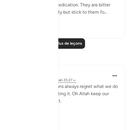
2. Those that are like medication. They are bitter
because of their honesty but stick to them fo...
Voir plus
26
5
Lire plus de leçons
Réflexions
gemi hartojo
il y a 5 ans
·
Référencement
ayah 25:27
Subhannallah we humans always regret what we do
and yet we keep repeating it. Oh Allah keep our
hearts clear and straight.
Aamiin.
11
2