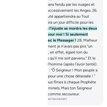
25
.
Et le jour où le ciel sera fendu par les nuages et
qu’on fera descendre successivement les Anges.
26
.
Ce jour-là, la vraie royauté appartiendra au Tout
Miséricordieux, et ce sera un jour difficile pour les
infidèles.
27
.
Le jour où l’injuste se mordra les deux
mains et dira : "Hélas pour moi ! Si seulement
j’avais suivi chemin avec le Messager !
28
.
Malheur
à moi ! Hélas ! Si seulement je n’avais pas pris "un
tel" pour ami !
29
.
Il m’a, en effet, égaré loin du
Rappel [le Coran], après qu’il me soit parvenu." Et le
Diable (Satan) déserte l’homme (après l’avoir tenté).
30
.
Et le Messager a dit : “Ô Seigneur ! Mon peuple a
vraiment pris ce Coran pour une chose délaissée ! ”
31
.
Et c’est ainsi que Nous fîmes à chaque Prophète
un ennemi parmi les criminels. Mais ton Seigneur
suffit comme guide et comme secoureur.
-
French Translation(Muhammad Hamidullah)