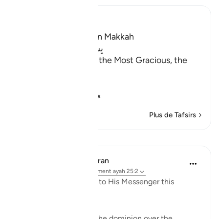
Ibn Kathir (Abridged)
Which was revealed in Makkah
بِسْمِ اللَّهِ الرَّحْمَـنِ الرَّحِيمِ
In the Name of Allah, the Most Gracious, the
Most Merciful.
Blessed be Allah
Here Alla
…
En savoir plus
Plus de Tafsirs
Leçons
In the Shade of the Quran
il y a 32 semaines
·
Référencement
ayah 25:2
The One who revealed to His Messenger this
standard is
"He to whom belongs the dominion over the