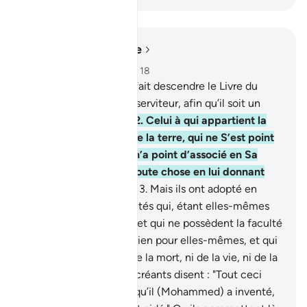
Lire dans le contexte
Chapitre 25, Page 359, Juz 18
1
.
Béni soit Celui qui a fait descendre le Livre du
Discernement sur Son serviteur, afin qu’il soit un
avertisseur à l’Univers.
2
.
Celui à qui appartient la
royauté des cieux et de la terre, qui ne S’est point
attribué d’enfant, qui n’a point d’associé en Sa
royauté et qui a créé toute chose en lui donnant
ses justes proportions.
3
.
Mais ils ont adopté en
dehors de Lui des divinités qui, étant elles-mêmes
créées, ne créent rien, et qui ne possèdent la faculté
de faire ni le mal ni le bien pour elles-mêmes, et qui
ne sont maîtresses ni de la mort, ni de la vie, ni de la
résurrection.
4
.
Les mécréants disent : "Tout ceci
n’est qu’un mensonge qu’il (Mohammed) a inventé,