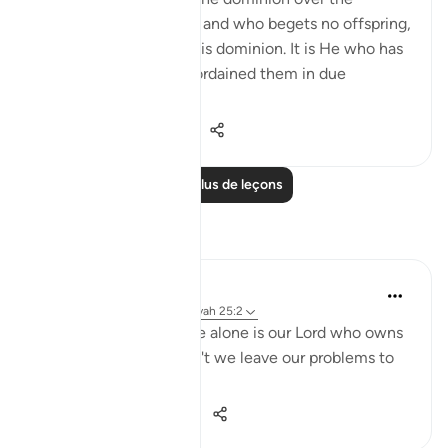
heavens and the earth, and who begets no offspring,
and has no partner in His dominion. It is He who has
created all things and ordained them in due
proportions."...
Voir plus
0
0
162
Lire plus de leçons
Réflexions
Dua Satti
il y a 2 ans
·
Référencement
ayah 25:2
When we know that He alone is our Lord who owns
all the worlds, why don't we leave our problems to
Him?
11
1
663