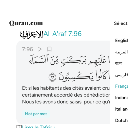
Sélect
007
ولو ان اهل القرى امنوا واتقوا لفتح
Al-A'raf
7:96
Englis
7:96
العربية
ﱇ
ﱈ
ﱉ
ﱊ
ﱋ
বাংলা
ﱐ
ﱑ
ﱒ
ﱓ
ارسی
França
Et si les habitants des cités avaient cru et ava
certainement accordé des bénédictions du ciel e
Indon
Nous les avons donc saisis, pour ce qu’ils avaie
Italia
Mot par mot
Dutch
Lisez le Tafsir