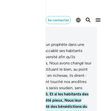
Se connecter
re dans le contexte
pitre 7, Page 163, Juz 9
.
Nous n’avons envoyé aucun prophète dans une
té, sans que Nous n’ayons accablé ses habitants
uite par le malheur et l’adversité afin qu’ils
lorent (le pardon).
95
.
Puis, Nous avons changé leur
uvaise condition en y substituant le bien, au point
ayant grandi en nombre et en richesse, ils dirent :
adversité et la prospérité ont touché nos ancêtres
si.” Eh bien, Nous les avons saisis soudain, sans
’ils s’en rendent compte.
96
.
Et si les habitants des
tés avaient cru et avaient été pieux, Nous leur
rions certainement accordé des bénédictions du