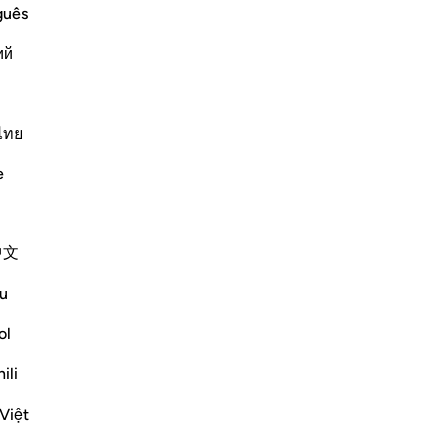
cie
guês
av
ий
Le
rig
orment
ple of the towns to whom He sent
so
qu
ไทย
فَلَوْلاَ كَانَتْ قَرْيَةٌ ءَامَنَتْ ف
jou
e
st
à l
Plus de Tafsirs
-
Fr
中文
No
u
Vo
Voir les jonctions
ol
Réflexions
ili
Sarah R
Việt
il y a 5 ans
·
Référencement
ayah 7:96