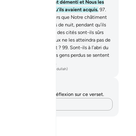
l et de la terre. Mais ils ont démenti et Nous les
ons donc saisis, pour ce qu’ils avaient acquis.
97
.
s gens des cités sont-ils sûrs que Notre châtiment
oureux ne les atteindra pas de nuit, pendant qu’ils
nt endormis ?
98
.
Les gens des cités sont-ils sûrs
e Notre châtiment rigoureux ne les atteindra pas de
r, pendant qu’ils s’amusent ?
99
.
Sont-ils à l’abri du
ratagème d’Allah ? Seuls les gens perdus se sentent
’abri du stratagème d’Allah.
ench Translation(Muhammad Hamidullah)
tes et réflexions
us n'avez aucune note ni réflexion sur ce verset.
Notez vos pensées…