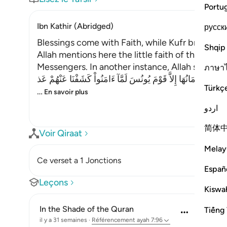
Portu
Ibn Kathir (Abridged)
русск
Blessings come with Faith, while Kufr brings T
Shqip
Allah mentions here the little faith of the peo
Messengers. In another instance, Allah said,
ภาษา
َنَفَعَهَآ إِيمَانُهَا إِلاَّ قَوْمَ يُونُسَ لَمَّآ ءَامَنُواْ كَشَفْنَا عَنْهُمْ عَذ
Türkç
…
En savoir plus
اردو
简体
Voir Qiraat
Melay
Ce verset a 1 Jonctions
Españ
Leçons
Kiswah
In the Shade of the Quran
Tiếng 
il y a 31 semaines
·
Référencement
ayah 7:96