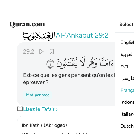
Sélect
029
احسب الناس ان يتركوا ان يقولوا امنا وهم لا 
Al-'Ankabut
29:2
Englis
29:2
العربية
ﲘ
ﲙ
ﲚ
ﲛ
ﲜ
ﲝ
বাংলা
Est-ce que les gens pensent qu’on les laissera d
ارسی
éprouver ?
França
Mot par mot
Indon
Lisez le Tafsir
Italia
Ibn Kathir (Abridged)
Dutch