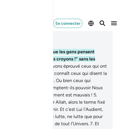
Se connecter
re dans le contexte
pitre 29, Page 396, Juz 20
lif, Lâm, Mîm .
2
.
Est-ce que les gens pensent
on les laissera dire : "Nous croyons !" sans les
rouver ?
3
.
Certes, Nous avons éprouvé ceux qui ont
u avant eux ; [Ainsi] Allah connaît ceux qui disent la
rité et ceux qui mentent.
4
.
Ou bien ceux qui
mmettent des méfaits, comptent-ils pouvoir Nous
happer ? Comme leur jugement est mauvais !
5
.
iconque espère rencontrer Allah, alors le terme fixé
 Allah va certainement venir. Et c’est Lui l’Audient,
Omniscient.
6
.
Et quiconque lutte, ne lutte que pour
i-même, car Allah Se passe de tout l’Univers.
7
.
Et