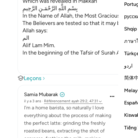
Which was revealed in Makkah
Portu
بِسْمِ اللَّهِ الرَّحْمَـنِ الرَّحِيمِ
In the Name of Allah, the Most Gracious, the Mo
русск
The Believers are tested so that it may be kno
Shqip
Allah says:
الم
ภาษา
Alif Lam Mim.
In the beginning of the Tafsir of Surah Al-Baqa
Türkç
اردو
简体
Leçons
Melay
Samia Mubarak
il y a 3 ans
·
Référencement
ayah 29:2, 47:31
Españ
I’m a home barista, so naturally I love
Kiswah
everything about the process of making
the perfect latte: grinding the freshly
Tiếng 
roasted beans, extracting the shot of