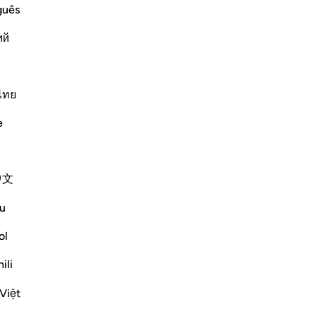
qu
guês
No
st Merciful.
ий
ré
wn Who is Sincere and Who is Lying
au
-
Fr
ไทย
No
rah, we discussed t
…
e
En savoir plus
Vo
Plus de Tafsirs
Pl
中文
Réflexions
u
Dr Maryam Fayyaz
il y a 9 semaines
·
ol
Référencement
ayah 2:155, 29:2
Bismillah.
ili
Th
te
Việt
Sometimes you just can’t take it anymore.
pu