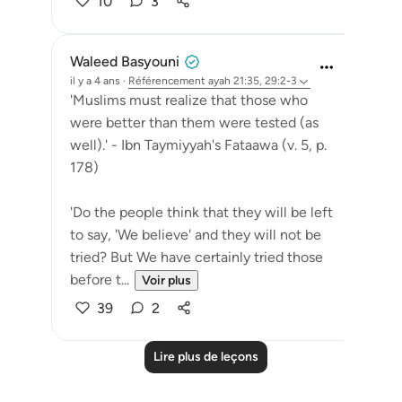
10
3
Waleed Basyouni
il y a 4 ans
·
Référencement
ayah 21:35, 29:2-3
'Muslims must realize that those who
were better than them were tested (as
well).' - Ibn Taymiyyah's Fataawa (v. 5, p.
178)
'Do the people think that they will be left
to say, 'We believe' and they will not be
tried? But We have certainly tried those
before t...
Voir plus
39
2
Lire plus de leçons