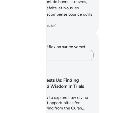
ant à ceux qui croient et font de bonnes œuvres,
us leur effacerons leurs méfaits, et Nous les
tribuerons de la meilleure récompense pour ce qu’ils
ront accompli.
ench Translation(Muhammad Hamidullah)
tes et réflexions
us n'avez aucune note ni réflexion sur ce verset.
Notez vos pensées…
ans d'Apprentissage
Why Allah Tests Us: Finding
Strength and Wisdom in Trials
is 5-day journey invites you to explore how divine
sts are not punishments but opportunities for
rification and growth. Drawing from the Quran,…