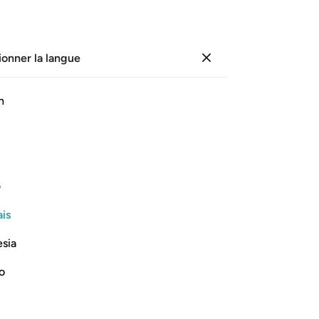
ionner la langue
Se connecter
Li
h
Cha
1
.
A
ﲓ
ﲔ
ﲕ
ﲖ
ﲗ
qu’
ép
ire : "Nous croyons !" sans les
véc
ف
vé
is
co
Lire la suite
éc
esia
Qu
par
no
l’
lu