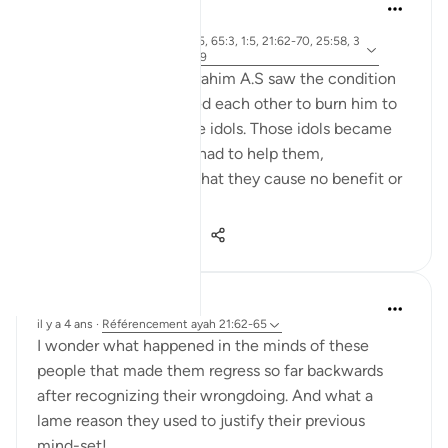
Jia 2233
il y a 25 semaines
·
ayah 3:173-175, 65:3, 1:5, 21:62-70, 25:58, 3
Référencement
7:143-144, 73:9
When the people of Ibrahim A.S saw the condition
of their idols, they asked each other to burn him to
avenge for and help the idols. Those idols became
their liability that they had to help them,
underscoring the fact that they cause no benefit or
harm on the...
Voir plus
5
0
336
A Siddiqui
il y a 4 ans
·
Référencement
ayah 21:62-65
I wonder what happened in the minds of these
people that made them regress so far backwards
after recognizing their wrongdoing. And what a
lame reason they used to justify their previous
mind-set!