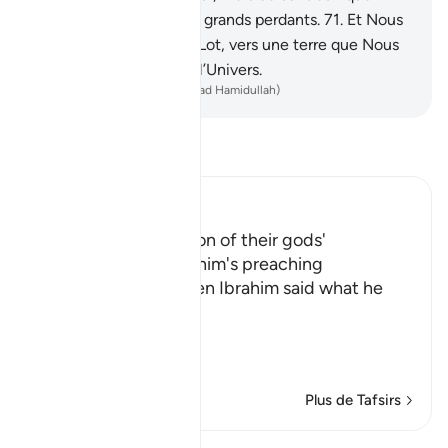
Nous rendîmes les plus grands perdants.
71
.
Et Nous
le sauvâmes, ainsi que Lot, vers une terre que Nous
avions bénie pour tout l’Univers.
-
French Translation(Muhammad Hamidullah)
Lisez le Tafsir
Ibn Kathir (Abridged)
The People's admission of their gods'
incapability, and Ibrahim's preaching
Allah tells us that when Ibrahim said what he
said, his people
فَرَجَعُواْ إ
…
En savoir plus
Plus de Tafsirs
Leçons