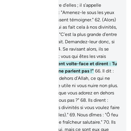
un jeune homme médire d’elles ; il s’appelle
Abraham."
61
.
Ils dirent : "Amenez-le sous les yeux
des gens afin qu’ils puissent témoigner."
62
.
(Alors)
ils dirent : "Est-ce toi qui as fait cela à nos divinités,
ô Abraham ?"
63
.
Il dit : "C’est la plus grande d’entre
elles que voici, qui l’a fait. Demandez-leur donc, si
elles peuvent parler."
64
.
Se ravisant alors, ils se
dirent entre eux : "C’est vous qui êtes les vrais
injustes."
65
.
Puis ils firent volte-face et dirent : Tu
sais bien que celles-ci ne parlent pas !"
66
.
Il dit :
"Adorez-vous donc, en dehors d’Allah, ce qui ne
saurait en rien vous être utile ni vous nuire non plus.
67
.
Fi de vous et de ce que vous adorez en dehors
d’Allah! Ne raisonnez-vous pas ?"
68
.
Ils dirent :
"Brûlez-le Secourez vos divinités si vous voulez faire
quelque chose (pour elles)."
69
.
Nous dîmes : "Ô feu
! Sois pour Abraham une fraîcheur salutaire."
70
.
Ils
voulaient ruser contre lui, mais ce sont eux que