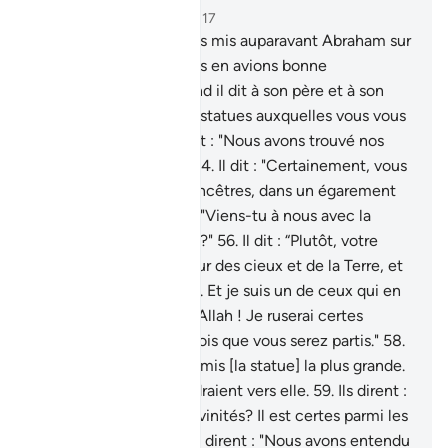
Chapitre 21, Page 327, Juz 17
51
.
En effet, Nous avons mis auparavant Abraham sur
le droit chemin. Et Nous en avions bonne
connaissance.
52
.
Quand il dit à son père et à son
peuple : "Que sont ces statues auxquelles vous vous
attachez ?"
53
.
Ils dirent : "Nous avons trouvé nos
ancêtres les adorant."
54
.
Il dit : "Certainement, vous
avez été, vous et vos ancêtres, dans un égarement
évident."
55
.
Ils dirent : "Viens-tu à nous avec la
vérité ou plaisantes-tu ?"
56
.
Il dit : “Plutôt, votre
Seigneur est le Seigneur des cieux et de la Terre, et
c’est Lui qui les a créés. Et je suis un de ceux qui en
témoignent.
57
.
Et par Allah ! Je ruserai certes
contre vos idoles une fois que vous serez partis."
58
.
Il les mit en pièces, hormis [la statue] la plus grande.
Peut-être qu’ils reviendraient vers elle.
59
.
Ils dirent :
"Qui a fait cela à nos divinités? Il est certes parmi les
injustes."
60
.
(Certains) dirent : "Nous avons entendu