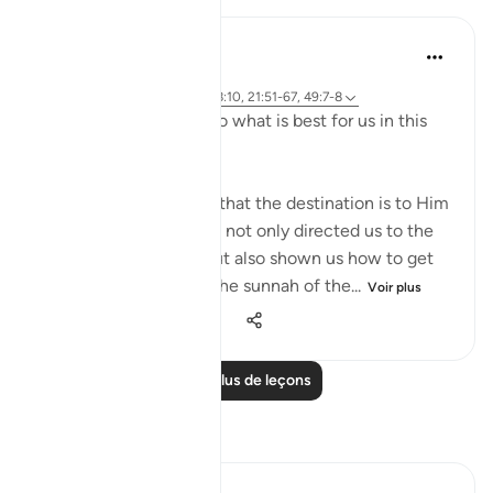
J Yousef
il y a 4 ans
·
Référencement
ayah 2:258, 18:10, 21:51-67, 49:7-8
Allah (swt) directs us to what is best for us in this
religion
Allah (swt) has told us that the destination is to Him
and to Paradise. He has not only directed us to the
ultimate destination but also shown us how to get
there. The Qur’an and the sunnah of the...
Voir plus
23
2
1 115
Lire plus de leçons
Réflexions