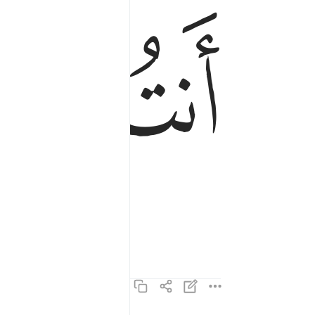
ﲟ
ﲠ
attachez ?"