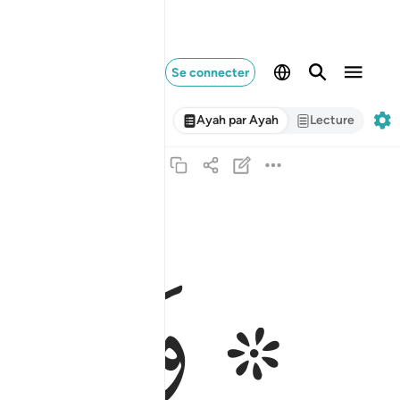
Se connecter
Ayah par Ayah
Lecture
ﲌ ﲍ
۞ ولقد اتينا ابراهيم رشده من قبل وكنا به عالمين ٥١
وَلَقَدْ ءَاتَيْنَآ إِبْرَٰهِيمَ رُشْدَهُۥ مِن قَبْلُ وَكُنَّا بِهِۦ عَـٰلِمِينَ