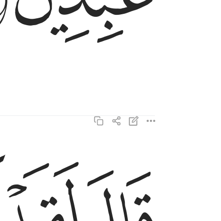
ﲩ
ﲪ
ﲫ
قال لقد كنتم انتم واباوكم في ضلال مبين ٥٤
قَالَ لَقَدْ كُنتُمْ أَنتُمْ وَءَابَآؤُكُمْ فِى ضَلَـٰلٍۢ مُّبِينٍۢ ٥٤