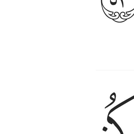
ancêtres les adorant."
ﲬ