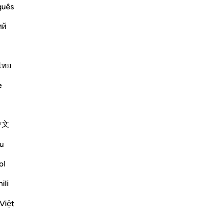
guês
ий
ﲑ
ﲒ
ﲓ
ไทย
e
中文
u
ol
ili
Việt