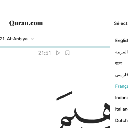
Sélect
21. Al-Anbiya'
Englis
Traduction
: Muhammad Hamidullah
العربية
21:51
বাংলা
ارسی
França
Indon
Italia
Dutch