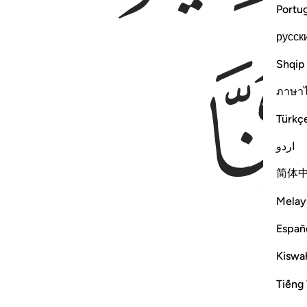
Portu
русск
Shqip
ภาษา
Türkç
اردو
简体
Melay
Españ
Kiswah
Tiếng 