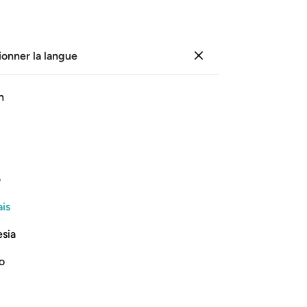
ionner la langue
Se connecter
Page
326
Juz
17
/
Hizb
33
h
ﲎ
ﲏ
ف
۞  ٥١
is
esia
no