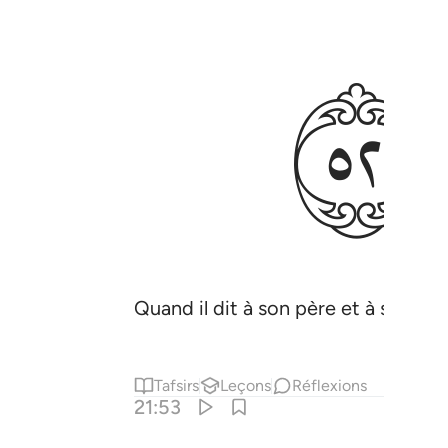
ﲢ
Quand il dit à son père et à son pe
Tafsirs
Leçons
Réflexions
21:53