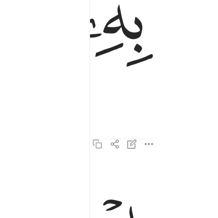
ﲔ
ﲕ
 bonne connaissance.
اذ قال لابيه وقومه ما هاذه التماثيل التي انتم لها عا
إِذْ قَالَ لِأَبِيهِ وَقَوْمِهِۦ مَا هَـٰذِهِ ٱلتَّمَاثِيلُ ٱلَّتِىٓ أَنتُمْ لَهَ