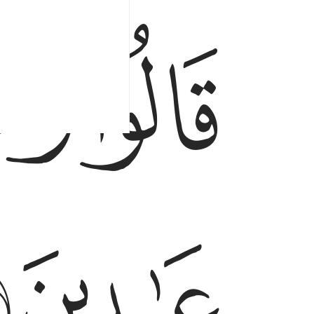
ﲣ
ﲤ
قالوا وجدنا اباءنا لها عابدين ٥٣
قَالُوا۟ وَجَدْنَآ ءَابَآءَنَا لَهَا عَـٰبِدِينَ ٥٣
ﲧ
ﲨ