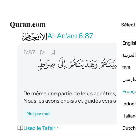
Sélect
006
ومن ابايهم وذرياتهم واخوانهم واجتب
Al-An'am
6:87
Englis
6:87
العربية
ﲐ
ﲑ
ﲒ
ﲓ
বাংলা
ارسی
França
De même une partie de leurs ancêtres, de leurs
Nous les avons choisis et guidés vers un droit 
Indon
Mot par mot
Italia
Lisez le Tafsir
Dutch