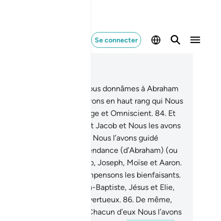
Se connecter
re dans le contexte
pitre 6, Page 138, Juz 7
.
Tel est l’argument que Nous donnâmes à Abraham
ntre son peuple. Nous élevons en haut rang qui Nous
ulons. Ton Seigneur est Sage et Omniscient.
84
.
Et
us lui avons donné Isaac et Jacob et Nous les avons
idés tous les deux. Et Noé, Nous l’avons guidé
paravant, et parmi la descendance (d’Abraham) (ou
 Noé), David, Salomon, Job, Joseph, Moïse et Aaron.
 c’est ainsi que Nous récompensons les bienfaisants.
.
De même, Zacharie, Jean-Baptiste, Jésus et Elie,
us étaient du nombre des vertueux.
86
.
De même,
maël, Elisée, Jonas et Lot. Chacun d’eux Nous l’avons