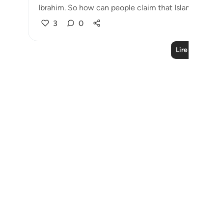
Ibrahim. So how can people claim that Islam is only 
3
0
Lire plus de l
Notes
placeholders
close