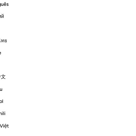
fa
guês
un
ий
de
 During His Old Age
ve
e, and his wife, Sarah, lost hope of
par
s came to Ibrahim on their way to the
Mai
ไทย
hey delivered the good
…
En savoir plus
ce 
e
Plus de Tafsirs
C’
et 
mo
中文
les
Voir les jonctions
do
u
pou
de 
ol
-
Fr
ili
No
 that none of them were polytheists.
Việt
Vo
Allah and they all followed the path of