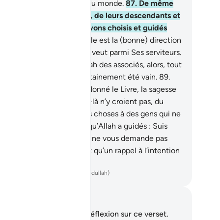
vorisé par-dessus le reste du monde.
87
.
De même
e partie de leurs ancêtres, de leurs descendants et
 leurs frères et Nous les avons choisis et guidés
rs un droit chemin.
88
.
Telle est la (bonne) direction
 laquelle Allah guide qui Il veut parmi Ses serviteurs.
s s’ils avaient donné à Allah des associés, alors, tout
qu’ils auraient fait eût certainement été vain.
89
.
est à eux que Nous avons donné le Livre, la sagesse
la prophétie. Si ces autres-là n’y croient pas, du
ins Nous avons confié ces choses à des gens qui ne
 nient pas.
90
.
Voilà ceux qu’Allah a guidés : Suis
nc leur direction ! Dis : "Je ne vous demande pas
r cela de salaire." Ce n’est qu’un rappel à l’intention
tout l’Univers.
ench Translation(Muhammad Hamidullah)
tes et réflexions
us n'avez aucune note ni réflexion sur ce verset.