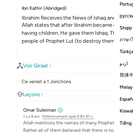
Portu
Ibn Kathir (Abridged)
русск
Ibrahim Receives the News of Ishaq and Ya`qub
Allah states that after Ibrahim became old and h
Shqip
having children, He gave them Ishaq. The angel
ภาษา
people of Prophet Lut (to destroy them) and t
Türkç
اردو
Voir Qiraat
简体
Ce verset a 1 Jonctions
Melay
Leçons
Españ
Omar Suleiman
Kiswah
il y a 8 ans
·
Référencement
ayah 6:83-87
Allah mentions the names of many Prophets to show
Tiếng 
Rather all of them believed that there is no god but 