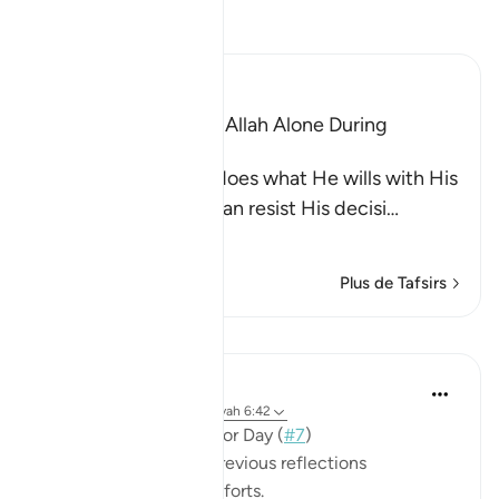
Lisez le Tafsir
Ibn Kathir (Abridged)
The Idolators Call On Allah Alone During
Torment and Distress
Allah states that He does what He wills with His
creatures and none can resist His decisi
…
En savoir plus
Plus de Tafsirs
Leçons
Mohannad Hakeem
il y a 3 ans
·
Référencement
ayah 6:42
📖 Here is the answer for Day (
#7
)
🥇 Great Job on your previous reflections
May Allah bless your efforts.