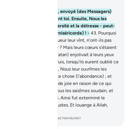
Chapitre 6, Page 132, Juz 7
42
.
Nous avons, certes, envoyé (des Messagers)
aux communautés avant toi. Ensuite, Nous les
avons saisies par l’adversité et la détresse - peut-
êtresupplieront-ils (la miséricorde) ! -
43
.
Pourquoi
donc, lorsque Notre rigueur leur vînt, n’ont-ils pas
supplié (la miséricorde) ? Mais leurs cœurs s’étaient
endurcis et le Diable (Satan) enjolivait à leurs yeux
ce qu’ils faisaient.
44
.
Puis, lorsqu’ils eurent oublié ce
qu’on leur avait rappelé, Nous leur ouvrîmes les
portes donnant sur toute chose (l’abondance) ; et
lorsqu’ils eurent exulté de joie en raison de ce qui
leur avait été donné, Nous les saisîmes soudain, et
les voilà désespérés.
45
.
Ainsi fut exterminé le
dernier reste de ces injustes. Et louange à Allah,
Seigneur de l’Univers !
-
French Translation(Muhammad Hamidullah)