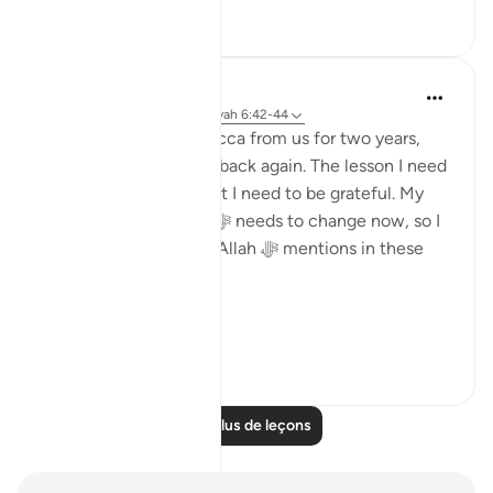
50
7
Dr. Haifaa Younis
il y a 4 ans
·
Référencement
ayah 6:42-44
Allah ﷻ took away Mecca from us for two years,
and now He ﷻ gave it back again. The lesson I need
to learn from this is that I need to be grateful. My
relationship with Him ﷻ needs to change now, so I
am not like those that Allah ﷻ mentions in these
verses:
'...
Voir plus
24
2
Lire plus de leçons