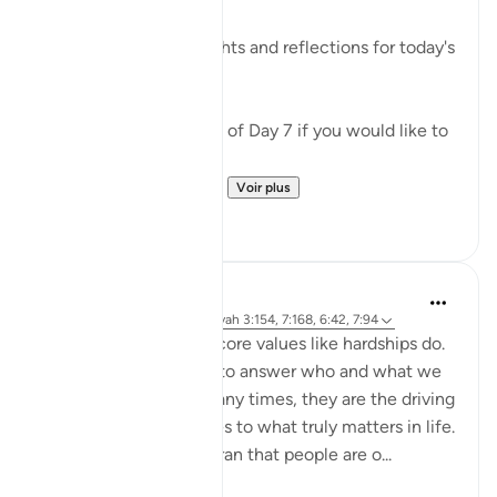
✏️What are your thoughts and reflections for today's
Ayah?
👉Here is the question of Day 7 if you would like to
recheck it:
https://quranreflect.c...
Voir plus
6
0
Samia Mubarak
il y a 4 ans
·
Référencement
ayah 3:154, 7:168, 6:42, 7:94
Nothing brings up our core values like hardships do.
Tests and trials beg us to answer who and what we
truly submit to. And many times, they are the driving
force to realign our lives to what truly matters in life.
Allah tells us in the Quran that people are o...
Voir plus