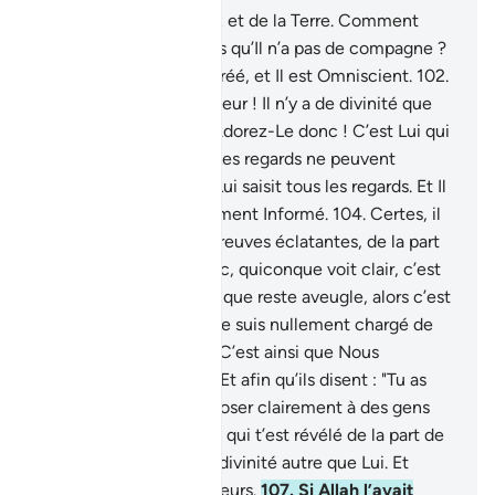
101
.
Créateur des cieux et de la Terre. Comment
aurait-Il un enfant, alors qu’Il n’a pas de compagne ?
Et c’est Lui qui a tout créé, et Il est Omniscient.
102
.
Voilà Allah, votre Seigneur ! Il n’y a de divinité que
Lui, Créateur de tout. Adorez-Le donc ! C’est Lui qui
a charge de tout.
103
.
Les regards ne peuvent
l’atteindre, tandis que Lui saisit tous les regards. Et Il
est le Doux, le Parfaitement Informé.
104
.
Certes, il
vous est parvenu des preuves éclatantes, de la part
de votre Seigneur. Donc, quiconque voit clair, c’est
en sa faveur ; et quiconque reste aveugle, alors c’est
à son détriment. Et je ne suis nullement chargé de
votre sauvegarde.
105
.
C’est ainsi que Nous
expliquons les versets. Et afin qu’ils disent : "Tu as
étudié." Et afin de l’exposer clairement à des gens
qui savent.
106
.
Suis ce qui t’est révélé de la part de
ton Seigneur. Point de divinité autre que Lui. Et
écarte-toi des associateurs.
107
.
Si Allah l’avait