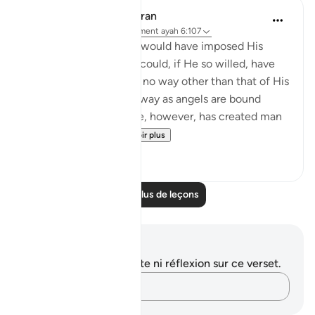
In the Shade of the Quran
il y a 31 semaines
·
Référencement
ayah 6:107
Had God so willed, He would have imposed His
guidance on them. He could, if He so willed, have
created them knowing no way other than that of His
guidance, in the same way as angels are bound
always to obey Him. He, however, has created man
with the ability to...
Voir plus
0
0
Lire plus de leçons
Notes et réflexions
Vous n'avez aucune note ni réflexion sur ce verset.
Notez vos pensées…