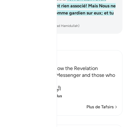
voulu, ils ne Lui auraient rien associé! Mais Nous ne
t’avons pas désigné comme gardien sur eux; et tu
n’es pas leur garant.
-
French Translation(Muhammad Hamidullah)
Lisez le Tafsir
Ibn Kathir (Abridged)
The Command to Follow the Revelation
Allah commands His Messenger and those who
followed his path,
اتَّبِعْ مَآ أُوحِىَ إِلَيْكَ مِن رَّبِّكَ
(Follow wh
…
En savoir plus
Plus de Tafsirs
Leçons