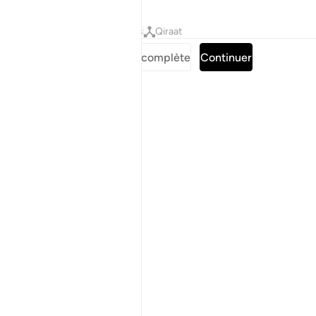
Tafsirs
Leçons
Réflexions
Qiraat
Lire la Sourate complète
Continuer