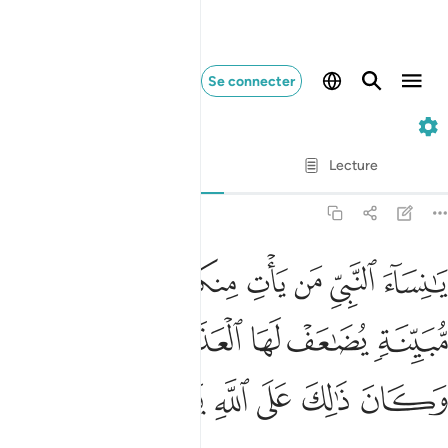
Se connecter
33. Al-Ahzab
Ayah par Ayah
Lecture
Traduction
: Muhammad Hamidullah
33:30
ﲺ
ﲻ
ﲼ
ﲽ
ﲾ
ﲿ
ا نساء النبي من يات منكن بفاحشة مبينة يضاعف لها العذاب ضعفين وكان
َـٰنِسَآءَ ٱلنَّبِىِّ مَن يَأْتِ مِنكُنَّ بِفَـٰحِشَةٍۢ مُّبَيِّنَةٍۢ يُضَـٰعَفْ لَهَا ٱلْعَذَابُ 
ﳀ
ﳁ
ﳂ
ﳃ
ﳄﳅ
ﳆ
ﳇ
ﳈ
ﳉ
ﳊ
ﳋ