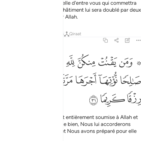
Ô femmes du Prophète ! Celle d'entre vous qui commettra
une turpitude prouvée, le châtiment lui sera doublé par deux
fois ! Et ceci est facile pour Allah.
Tafsirs
Leçons
Réflexions
Qiraat
33:31
ﱁ ﱂ
ﱃ
ﱄ
ﱅ
ﱆ
ﱇ
من يقنت منكن لله ورسوله وتعمل صالحا نوتها اجرها مرتين واعتدنا لها 
َمَن يَقْنُتْ مِنكُنَّ لِلَّهِ وَرَسُولِهِۦ وَتَعْمَلْ صَـٰلِحًۭا نُّؤْتِهَآ أَجْرَهَا مَرَّتَيْنِ وَأَ
ﱈ
ﱉ
ﱊ
ﱋ
ﱌ
ﱍ
ﱎ
ﱏ
ﱐ
Et celle d’entre vous qui est entièrement soumise à Allah et
à Son messager et qui fait le bien, Nous lui accorderons
deux fois sa récompense, et Nous avons préparé pour elle
une généreuse attribution.