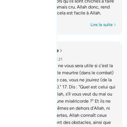
des langues effilées, alors qu’ils sont chiches à faire
le bien. Ceux-là n’ont jamais cru. Allah donc, rend
vaines leurs actions. Et cela est facile à Allah.
Mot par mot
Lire la suite
Lire dans le contexte
Chapitre 33, Page 420, Juz 21
16
.
Dis : "Jamais la fuite ne vous sera utile si c’est la
mort (sans combat) ou le meurtre (dans le combat)
que vous fuyez; dans ce cas, vous ne jouirez (de la
vie) que peu (de temps)."
17
.
Dis : "Quel est celui qui
peut vous protéger d’Allah, s’Il vous veut du mal ou
s’Il veut vous accorder une miséricorde ?" Et ils ne
trouveront pour eux- mêmes en dehors d’Allah, ni
allié ni secoureur.
18
.
Certes, Allah connaît ceux
d’entre vous qui suscitent des obstacles, ainsi que