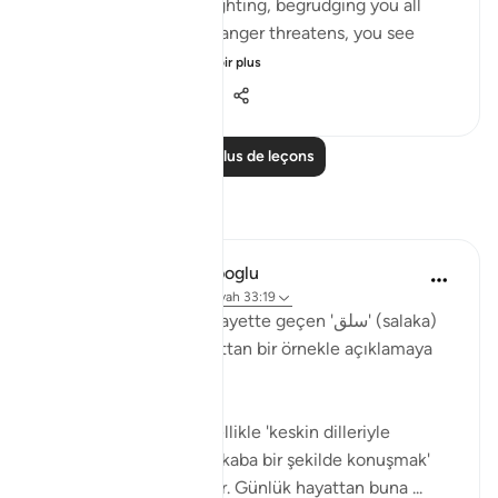
ever take part in the fighting, begrudging you all
help. But then, when danger threatens, you see
them looking to yo...
Voir plus
0
0
172
Lire plus de leçons
Réflexions
Muhammet Elbir Habiboglu
il y a 2 ans
·
Référencement
ayah 33:19
Tabii, Ahzab Suresi 19. ayette geçen 'سلق' (salaka)
kelimesini günlük hayattan bir örnekle açıklamaya
çalışayım.
Bu ayette kelime, genellikle 'keskin dilleriyle
incitmek' veya 'sert ve kaba bir şekilde konuşmak'
anlamında kullanılmıştır. Günlük hayattan buna ...