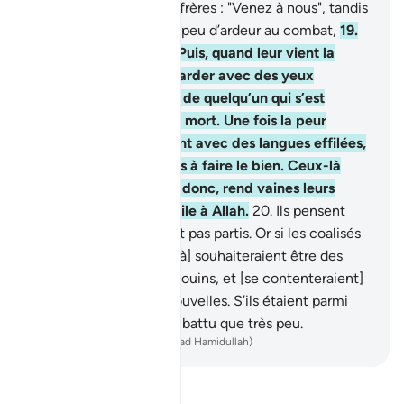
ceux qui disent à leurs frères : "Venez à nous", tandis
qu’ils ne déploient que peu d’ardeur au combat,
19
.
avares à votre égard. Puis, quand leur vient la
peur, tu les vois te regarder avec des yeux
révulsés, comme ceux de quelqu’un qui s’est
évanoui par peur de la mort. Une fois la peur
passée, ils vous lacèrent avec des langues effilées,
alors qu’ils sont chiches à faire le bien. Ceux-là
n’ont jamais cru. Allah donc, rend vaines leurs
actions. Et cela est facile à Allah.
20
.
Ils pensent
que les coalisés ne sont pas partis. Or si les coalisés
revenaient, [ces gens-là] souhaiteraient être des
nomades parmi les Bédouins, et [se contenteraient]
de demander de vos nouvelles. S’ils étaient parmi
vous, ils n’auraient combattu que très peu.
-
French Translation(Muhammad Hamidullah)
Lisez le Tafsir