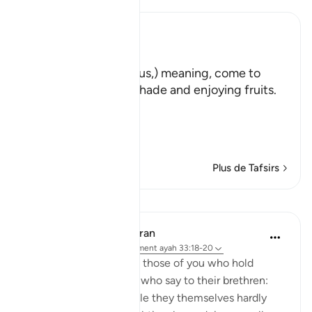
Ibn Kathir (Abridged)
هَلُمَّ إِلَيْنَا
(Come here towards us,) meaning, come to
where we are in the shade and enjoying fruits.
But in spite of that,
وَلاَ يَأْتُونَ الْب
…
En savoir plus
Plus de Tafsirs
Leçons
In the Shade of the Quran
il y a 31 semaines
·
Référencement
ayah 33:18-20
God is indeed aware of those of you who hold
others back; and those who say to their brethren:
'Come and join us,' while they themselves hardly