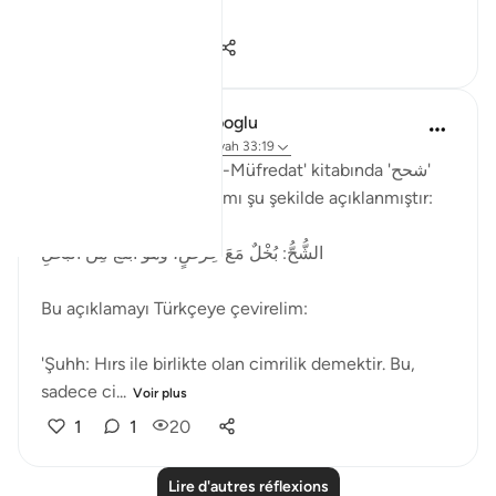
Voir plus
2
1
33
Muhammet Elbir Habiboglu
il y a 2 ans
·
Référencement
ayah 33:19
Rağıb el-İsfahani'nin 'el-Müfredat' kitabında 'شحح'
(şuhh) kelimesinin anlamı şu şekilde açıklanmıştır:
الشُّحُّ: بُخْلٌ مَعَ حِرْصٍ، وهو أَبْلَغُ مِنَ البُخْلِ
Bu açıklamayı Türkçeye çevirelim:
'Şuhh: Hırs ile birlikte olan cimrilik demektir. Bu,
sadece ci...
Voir plus
1
1
20
Lire d'autres réflexions