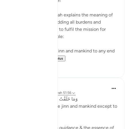
The Purpose of Creation
The last note in the surah explains the meaning of
fleeing to God and shedding all burdens and
encumbrances in order to fulfil the mission for
which He created people:
I have not created the jinn and mankind to any end
other than they...
Voir plus
0
0
Abu Bakr Zoud
il y a 3 ans
·
Référencement
ayah 51:56
وَمَا خَلَقْتُ ٱلْجِنَّ وَٱلْإِنسَ إِلَّا لِيَعْبُدُونِ
'And I did not create the jinn and mankind except to
worship Me'.
This aayah is the key to guidance & the essence of