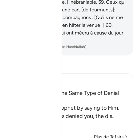
Le Détenteur de la force, l’Inébranlable.
59
.
Ceux qui
ont été injustes auront une part [de tourments]:
pareille à celle de leurs compagnons . [Qu'ils ne me
demandent donc pas d'en hâter la venue !]
60
.
Malheur donc à ceux qui ont mécru à cause du jour
dont ils sont menacés !
-
French Translation(Muhammad Hamidullah)
Lisez le Tafsir
Ibn Kathir (Abridged)
All Messengers met the Same Type of Denial
from Their Nations
Allah comforts His Prophet by saying to Him,
`just as these idolators denied you, the dis
…
En savoir plus
Plus de Tafsirs