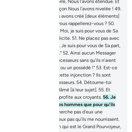
l’immensité.
48
.
Et la terre, Nous l’avons étendue. Et
de quelle excellente façon Nous l’avons nivelée !
49
.
Et de toute chose Nous avons créé [deux éléments]
: de couple. Peut-être vous rappellerez-vous ?
50
.
"Fuyez donc vers Allah. Moi, je suis pour vous de Sa
part, un avertisseur explicite.
51
.
Ne placez pas avec
Allah une autre divinité. Je suis pour vous de Sa part,
un avertisseur explicite."
52
.
Ainsi aucun Messager
n’est venu à leurs prédécesseurs sans qu’ils n’aient
dit : "C’est un magicien ou un possédé !"
53
.
Est-ce
qu’ils se sont transmis cette injonction ? Ils sont
plutôt des gens transgresseurs.
54
.
Détourne-toi
d’eux, tu ne seras pas blâmé [à leur sujet].
55
.
Et
rappelle ! Car le rappel profite aux croyants.
56
.
Je
n’ai créé les djinns et les hommes que pour qu’ils
M’adorent.
57
.
Je ne cherche pas d’eux une
subsistance; et Je ne veux pas qu’ils me nourrissent.
58
.
En vérité, c’est Allah qui est le Grand Pourvoyeur,