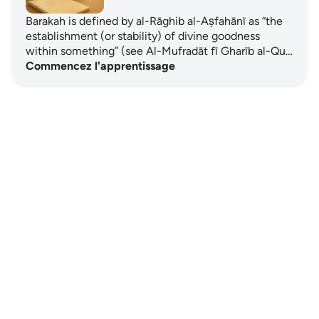
Barakah is defined by al-Rāghib al-Aṣfahānī as “the
establishment (or stability) of divine goodness
within something” (see Al-Mufradāt fī Gharīb al-Qu…
Commencez l'apprentissage
Notes
placeholders
close