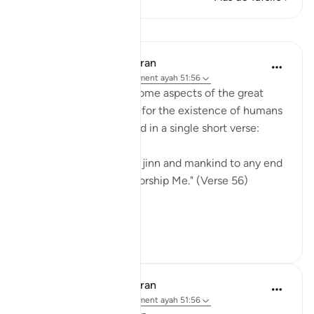
Leçons
In the Shade of the Quran
il y a 31 semaines
·
Référencement
ayah 51:56
Here, we understand some aspects of the great
truth, a clear objective for the existence of humans
and jinn on earth, stated in a single short verse:
"I have not created the jinn and mankind to any end
other than they may worship Me." (Verse 56)
This truth i...
Voir plus
0
0
In the Shade of the Quran
il y a 31 semaines
·
Référencement
ayah 51:56