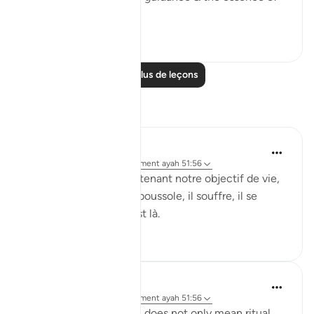
steadfastness.
28
6
Lire plus de leçons
Réflexions
Abderrahmane Ouazri
il y a 44 semaines
·
Référencement
ayah 51:56
Allah nous donne maintenant notre objectif de vie,
celui qui n'a pas cette boussole, il souffre, il se
demande pourquoi il est là.
11
0
ekaterina myachina
il y a 22 semaines
·
Référencement
ayah 51:56
Here worship (ʿibādah) does not only mean ritual