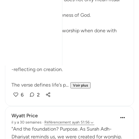
prayer.
It means living in awareness of God.
Every act can become worship when done with
sincerity:
-seeking knowledge
-showing kindness
-acting with justice
-reflecting on creation.
The verse defines life’s p...
Voir plus
6
2
Wyatt Price
il y a 30 semaines
·
Référencement
ayah 51:56
"And the foundation? Purpose. As Surah Adh-
Dhariyat reminds us, we were created for worship.