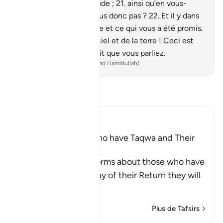
qui croient avec certitude ;
21
.
ainsi qu’en vous-
mêmes. N’observez-vous donc pas ?
22
.
Et il y dans
le ciel votre subsistance et ce qui vous a été promis.
23
.
Par le Seigneur du ciel et de la terre ! Ceci est
tout aussi vrai que le fait que vous parliez.
-
French Translation(Muhammad Hamidullah)
Lisez le Tafsir
Ibn Kathir (Abridged)
Qualities of Those Who have Taqwa and Their
Reward
Allah the Exalted informs about those who have
Taqwa, that on the Day of their Return they will
be a
…
En savoir plus
Plus de Tafsirs