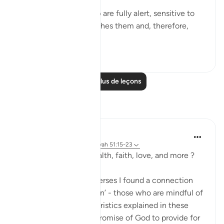
This God-fearing group are fully alert, sensitive to
the fact that God watches them and, therefore,
they...
Voir plus
0
0
Lire plus de leçons
Réflexions
R. Ebied
il y a 5 ans
·
Référencement
ayah 51:15-23
Looking for health, wealth, faith, love, and more ?
Subhanallah in these verses I found a connection
between the ‘mutaqeen’ - those who are mindful of
God and their characteristics explained in these
verses and the direct promise of God to provide for