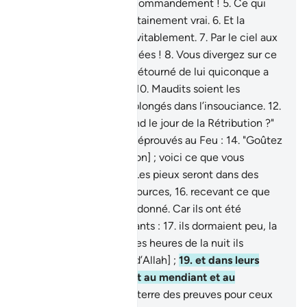
distributeurs selon un commandement !
5
.
Ce qui
vous est promis est certainement vrai.
6
.
Et la
Rétribution arrivera inévitablement.
7
.
Par le ciel aux
voies parfaitement tracées !
8
.
Vous divergez sur ce
que vous dites .
9
.
Est détourné de lui quiconque a
été détourné de la foi.
10
.
Maudits soient les
menteurs,
11
.
qui sont plongés dans l’insouciance.
12
.
Ils demandent : "A quand le jour de la Rétribution ?"
13
.
Le jour où ils seront éprouvés au Feu :
14
.
"Goûtez
à votre épreuve [punition] ; voici ce que vous
cherchiez à hâter."
15
.
Les pieux seront dans des
Jardins et [parmi] des sources,
16
.
recevant ce que
leur Seigneur leur aura donné. Car ils ont été
auparavant de bienfaisants :
17
.
ils dormaient peu, la
nuit ,
18
.
et aux dernières heures de la nuit ils
imploraient le pardon [d’Allah] ;
19
.
et dans leurs
biens, il y avait un droit au mendiant et au
déshérité.
20
.
Il y a sur terre des preuves pour ceux