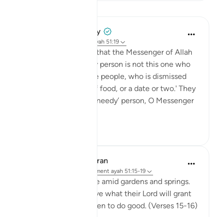
Leçons
Prophetic Commentary
il y a 8 ans
·
Référencement
ayah 51:19
Abu Hurayrah narrates that the Messenger of Allah
(saws) said: 'The needy person is not this one who
goes around amidst the people, who is dismissed
with a morsel or two of food, or a date or two.' They
asked: 'Then what is a ‘needy’ person, O Messenger
of All...
Voir plus
0
0
In the Shade of the Quran
il y a 31 semaines
·
Référencement
ayah 51:15-19
The God-fearing will be amid gardens and springs.
They will happily receive what their Lord will grant
them; for they were keen to do good. (Verses 15-16)