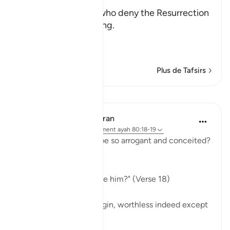
after Death
Allah rebukes those who deny the Resurrection
and the Final Gathering.
قُتِلَ الإِنسَـنُ مَآ أَكْ
…
En savoir plus
Plus de Tafsirs
Leçons
In the Shade of the Quran
il y a 31 semaines
·
Référencement
ayah 80:18-19
Indeed, how can man be so arrogant and conceited?
What are his origins:
"Of what did God create him?" (Verse 18)
He is a very humble origin, worthless indeed except
for God's grace.