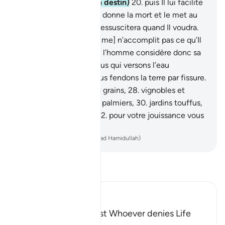
crée et détermine (son destin)
20
.
puis Il lui facilite
le chemin,
21
.
puis Il lui donne la mort et le met au
tombeau,
22
.
puis Il le ressuscitera quand Il voudra.
23
.
Eh bien non! [L’homme] n’accomplit pas ce qu’Il
lui commande.
24
.
Que l’homme considère donc sa
nourriture.
25
.
C’est Nous qui versons l’eau
abondante.
26
.
Puis Nous fendons la terre par fissure.
27
.
Et y faisons pousser grains,
28
.
vignobles et
légumes,
29
.
oliviers et palmiers,
30
.
jardins touffus,
31
.
fruits et herbages,
32
.
pour votre jouissance vous
et vos bestiaux.
-
French Translation(Muhammad Hamidullah)
Lisez le Tafsir
Ibn Kathir (Abridged)
The Refutation against Whoever denies Life