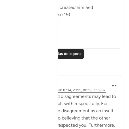
"Of a drop of sperm. He created him and
proportioned him." (Verse 19)
A dr...
Voir plus
0
0
Lire plus de leçons
Réflexions
Sundas Ejaz
il y a 6 ans
·
Référencement
ayah 87:14, 2:195, 80:19, 3:159
Failed expectations and disagreements may lead to
negativity if it is not dealt with respectfully. For
instance, perceiving the disagreement as an insult
which could also lead to believing that the other
party has purposely disrespected you. Furthermore,