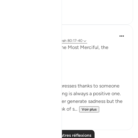
the s...
Voir plus
18
7
Razia Zahra
il y a 2 ans
·
Référencement
ayah 80:17-40
In the Name of Allah, the Most Merciful, the
Especially Merciful,
Gratitude.
Whenever a person expresses thanks to someone
for something the feeling is always a positive one.
Being thankful will never generate sadness but the
very opposite. Let’s think of s...
Voir plus
27
10
Lire d'autres réflexions