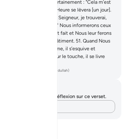
resse l’ait touché, il dit certainement : "Cela m’est
! Et je ne pense pas que l’Heure se lèvera [un jour].
si je suis ramené vers mon Seigneur, je trouverai,
s de Lui, la plus belle part." Nous informerons ceux
 ont mécru de ce qu’ils ont fait et Nous leur ferons
rement goûter à un dur châtiment.
51
.
Quand Nous
mblons de bienfaits l’homme, il s’esquive et
loigne. Et quand un malheur le touche, il se livre
rs à une longue prière.
ench Translation(Muhammad Hamidullah)
tes et réflexions
us n'avez aucune note ni réflexion sur ce verset.
Notez vos pensées…