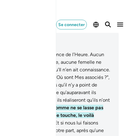
Se connecter
re dans le contexte
pitre 41, Page 482, Juz 25
.
A Lui revient la connaissance de l’Heure. Aucun
uit ne sort de son enveloppe, aucune femelle ne
çoit ni ne met bas sans qu’Il n’en ait connaissance.
le jour où Il les appellera : "Où sont Mes associés ?",
 diront : "Nous Te déclarons qu’il n’y a point de
moin parmi nous !"
48
.
Et ce qu’auparavant ils
oquaient les délaissera; et ils réaliseront qu’ils n’ont
int d’échappatoire.
49
.
L’homme ne se lasse pas
mplorer le bien. Si le mal le touche, le voilà
sespéré, désemparé.
50
.
Et si nous lui faisons
ûter une miséricorde de Notre part, après qu’une