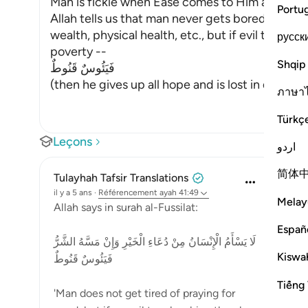
Man is fickle when Ease comes to Him after Dif
Portu
Allah tells us that man never gets bored of aski
wealth, physical health, etc., but if evil touches h
русск
poverty --
Shqip
فَيَئُوسٌ قَنُوطٌ
(then he gives up all hope and is lost in de
…
En s
ภาษา
Türkç
Leçons
اردو
简体
Tulayhah Tafsir Translations
il y a 5 ans
·
Référencement
ayah 41:49
Melay
Allah says in surah al-Fussilat:
Españ
لَا يَسْأَمُ الْإِنْسَانُ مِنْ دُعَاءِ الْخَيْرِ وَإِنْ مَسَّهُ الشَّرُّ
Kiswah
فَيَئُوسٌ قَنُوطٌ
Tiếng 
'Man does not get tired of praying for