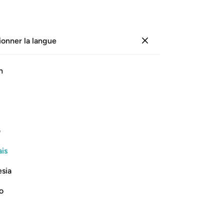
ionner la langue
Se connecter
Li
h
Cha
47
ﱯ
ﱰ
ﱱ
ﱲ
ﱳ
ﱴ
fr
con
e mal le touche, le voilà désespéré,
Et 
ف
ils
is
té
Lire la suite
inv
esia
po
d’i
no
dé
go