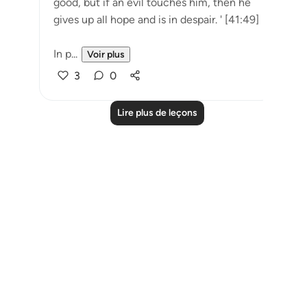
good, but if an evil touches him, then he
gives up all hope and is in despair. ' [41:49]
In p...
Voir plus
3
0
Lire plus de leçons
Notes
placeholders
close