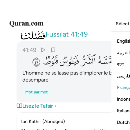
Sélect
041
لا يسام الانسان من دعاء الخير وان م
Fussilat
41:49
Englis
41:49
العربية
ﱵ
ﱶ
ﱷ
ﱸ
ﱹ
ﱺ
বাংলা
L’homme ne se lasse pas d’implorer le bien. Si l
ارسی
désemparé.
França
Mot par mot
Indon
Lisez le Tafsir
Italia
Ibn Kathir (Abridged)
Dutch