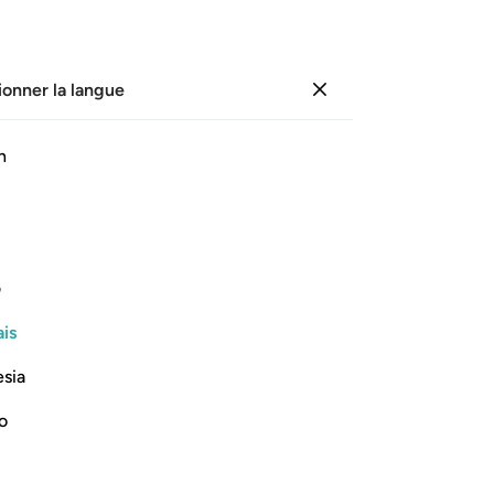
ionner la langue
Se connecter
Page
459
Juz
23
/
Hizb
46
h
ﳑ
ﳒ
ي هاذه الدنيا حسنة وارض الله واسعة انما يوفى الصابرون اجرهم بغير حس
ف
 أَحْسَنُوا۟ فِى هَـٰذِهِ ٱلدُّنْيَا حَسَنَةٌۭ ۗ وَأَرْضُ ٱللَّهِ وَٰسِعَةٌ ۗ إِنَّمَا يُوَفَّى ٱلصّ
is
esia
no