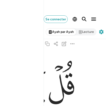
Se connecter
Ayah par Ayah
Lecture
ﳏ
ﳐ
قل يا عباد الذين امنوا اتقوا ربكم للذين احسنوا ف
قُلْ يَـٰعِبَادِ ٱلَّذِينَ ءَامَنُوا۟ ٱتَّقُوا۟ رَبَّكُمْ ۚ لِلَّذِينَ