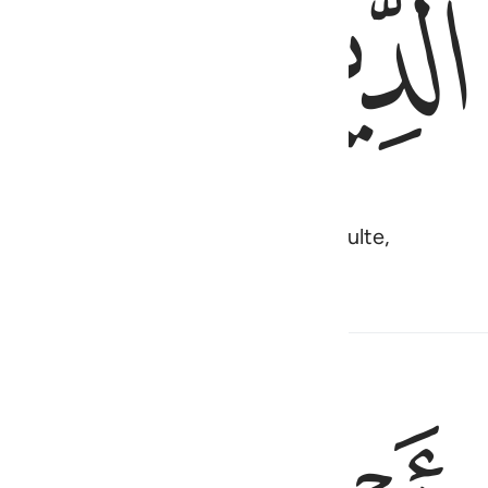
ﱉ
ﱊ
llah en Lui vouant exclusivement le culte,
 associé