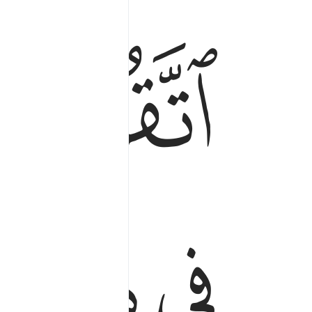
ﳓ
ﳔﳕ
ﳘ
ﳙ