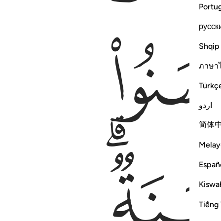
Portu
русск
Shqip
ภาษา
Türkç
اردو
简体
Melay
ﳜ
Españ
Kiswah
Tiếng 