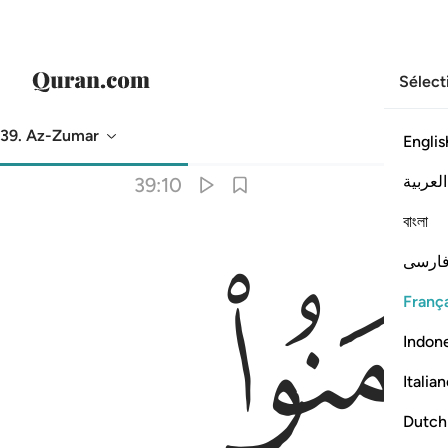
Sélect
39. Az-Zumar
Englis
Traduction
: Muhammad Hamidullah
العربية
39:10
বাংলা
اب ١٠
ارسی
َـٰبِرُونَ أَجْرَهُم بِغَيْرِ حِسَابٍۢ ١٠
França
Indon
Italia
Dutch