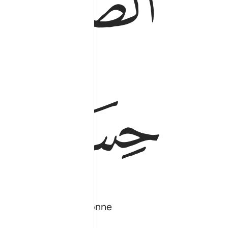
ﳣ
ﳦ
ﳧ
 le bien, auront une bonne
nse sans compter.