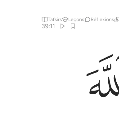
Tafsirs
Leçons
Réflexions
Contenu
39:11
ﱆ