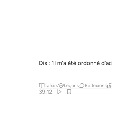
Dis : "Il m’a été ordonné d’adorer A
Tafsirs
Leçons
Réflexions
Contenu
39:12