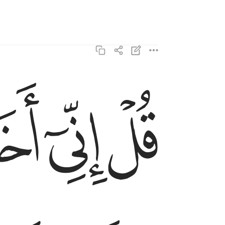
ﱑ
ﱒ
ﱓ
قل اني اخاف ان عصيت ربي عذاب يوم عظيم ١٣
قُلْ إِنِّىٓ أَخَافُ إِنْ عَصَيْتُ رَبِّى عَذَابَ يَوْمٍ عَظِيمٍۢ ١٣