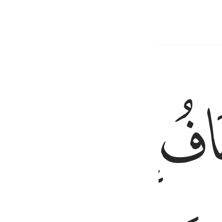
mier des Musulmans.
ﱔ
ﱕ