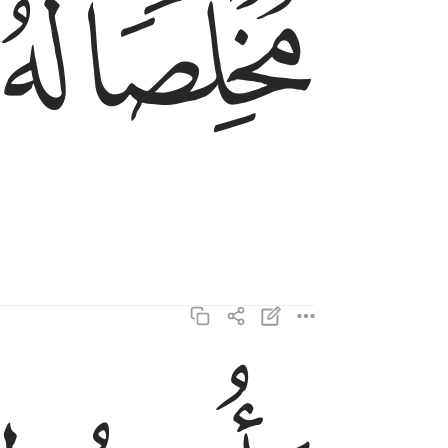
ﱇ
ﱈ
وامرت لان اكون اول المسلمين ١٢
وَأُمِرْتُ لِأَنْ أَكُونَ أَوَّلَ ٱلْمُسْلِمِينَ ١٢