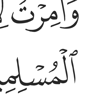
ﱋ
ﱌ
ﱏ