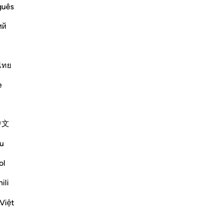
guês
ﳖ
ﳗ
ий
ไทย
e
中文
u
ﳚ
ﳛ
ol
ili
Việt