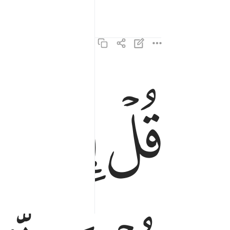
ﱁ
ﱂ
ﱃ
قل اني امرت ان اعبد الله مخلصا له الدين ١١
قُلْ إِنِّىٓ أُمِرْتُ أَنْ أَعْبُدَ ٱللَّهَ مُخْلِصًۭا لَّهُ ٱ