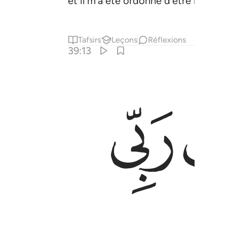
et il m’a été ordonné d’être le pre
Tafsirs
Leçons
Réflexions
39:13
ﱖ