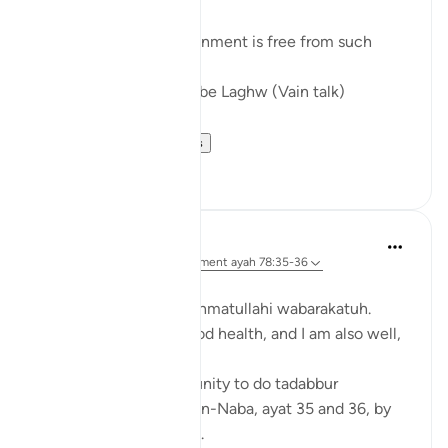
The true joy of entertainment is free from such
In Jannah, there won’t be Laghw (Vain talk)
لاَّ يَسْمَعُونَ فِيهَ...
Voir plus
6
1
Zufisha Khaleel
il y a 26 semaines
·
Référencement
ayah 78:35-36
Bismillah…
Assalamualaikum warahmatullahi wabarakatuh.
I hope you are all in good health, and I am also well,
Alhamdulillah!
Today I got the opportunity to do tadabbur
(reflection) on Surah An-Naba, ayat 35 and 36, by
the permission of Allah.