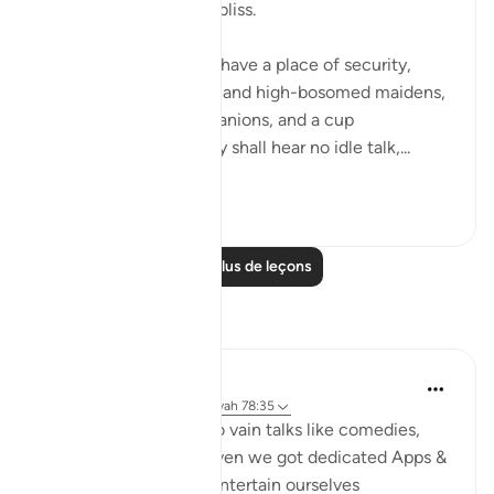
righteous in complete bliss.
"The God-fearing shall have a place of security,
gardens and vineyards, and high-bosomed maidens,
of equal age, for companions, and a cup
overflowing. There they shall hear no idle talk,...
Voir plus
0
0
Lire plus de leçons
Réflexions
Umar Shariff
il y a 5 ans
·
Référencement
ayah 78:35
These days we listen to vain talks like comedies,
conspiracy theories (even we got dedicated Apps &
Social media), etc to entertain ourselves