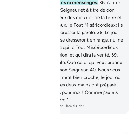
n’y entendront ni futilités ni mensonges.
36
.
A titre
de récompense de ton Seigneur et à titre de don
abondant.
37
.
du Seigneur des cieux et de la terre et
de ce qui existe entre eux, le Tout Miséricordieux; ils
n’osent nullement Lui adresser la parole.
38
.
Le jour
où l’Esprit et les Anges se dresseront en rangs, nul ne
saura parler, sauf celui à qui le Tout Miséricordieux
aura accordé la permission, et qui dira la vérité.
39
.
Ce jour-là est inéluctable. Que celui qui veut prenne
donc refuge auprès de son Seigneur.
40
.
Nous vous
avons avertis d’un châtiment bien proche, le jour où
l’homme verra ce que ses deux mains ont préparé ;
et l’infidèle dira : "Hélas pour moi ! Comme j’aurais
aimé n’être que poussière."
-
French Translation(Muhammad Hamidullah)
Lisez le Tafsir