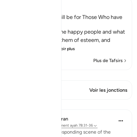
Ibn Kathir (Abridged)
The Great Success will be for Those Who have
Taqwa
Allah informs about the happy people and what
He has prepared for them of esteem, and
eternal pleasu
…
En savoir plus
Plus de Tafsirs
Voir Qiraat
Ce verset a 1 Jonctions
Voir les jonctions
Leçons
In the Shade of the Quran
il y a 31 semaines
·
Référencement
ayah 78:31-36
We have here the corresponding scene of the