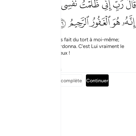
ﱷ
ﱸ
ﱹ
ﱺ
ﱻ
ﱼ
ﱽ
ﱾ
ﱿﲀ
َالَ رَبِّ إِنِّى ظَلَمْتُ نَفْسِى فَٱغْفِرْ لِى فَغَفَرَ لَهُۥٓ ۚ إِنَّهُۥ هُوَ ٱلْغَفُور
ﲁ
ﲂ
ﲃ
ﲄ
ﲅ
Il dit : "Seigneur ! Je me suis fait du tort à moi-même;
pardonne-moi !" Et Il lui pardonna. C’est Lui vraiment le
Pardonneur, le Miséricordieux !
Tafsirs
Leçons
Réflexions
Lire la Sourate complète
Continuer