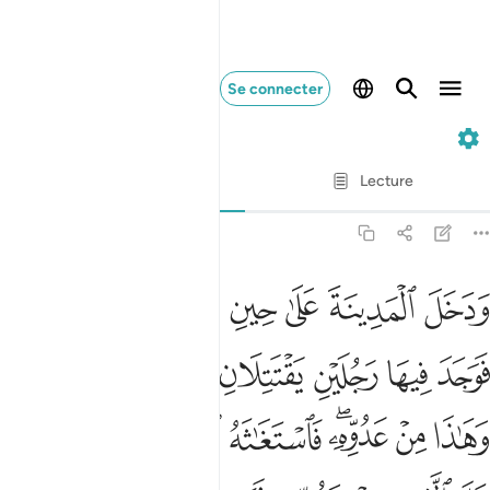
Se connecter
28. Al-Qasas
Ayah par Ayah
Lecture
Traduction
: Muhammad Hamidullah
28:15
ﱍ
ﱎ
ﱏ
ﱐ
ﱑ
ﱒ
ﱓ
دخل المدينة على حين غفلة من اهلها فوجد فيها رجلين يقتتلان هاذا
َدَخَلَ ٱلْمَدِينَةَ عَلَىٰ حِينِ غَفْلَةٍۢ مِّنْ أَهْلِهَا فَوَجَدَ فِيهَا رَجُلَيْنِ يَقْتَتِل
ﱔ
ﱕ
ﱖ
ﱗ
ﱘ
ﱙ
ﱚ
ﱛ
ﱜ
ﱝﱞ
ﱟ
ﱠ
ﱡ
ﱢ