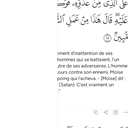
ﱣ
ﱤ
ﱥ
ﱦ
ﱧ
ﱨ
ﱩ
ﱪﱫ
ﱬ
ﱭ
ﱮ
ﱯ
ﱰﱱ
ﱲ
ﱳ
ﱴ
ﱵ
ﱶ
Il entra dans la ville à un moment d’inattention de ses
habitants ; il y trouva deux hommes qui se battaient, l’un
était de ses partisans et l’autre de ses adversaires. L’homme
de son parti l’appela au secours contre son ennemi. Moïse
lui donna alors un coup de poing qui l’acheva. - [Moïse] dit :
"Cela est l’œuvre du Diable (Satan). C’est vraiment un
ennemi, un égareur évident."
Tafsirs
Leçons
Réflexions
28:16
ال رب اني ظلمت نفسي فاغفر لي فغفر له انه هو الغفور الرحيم ١٦