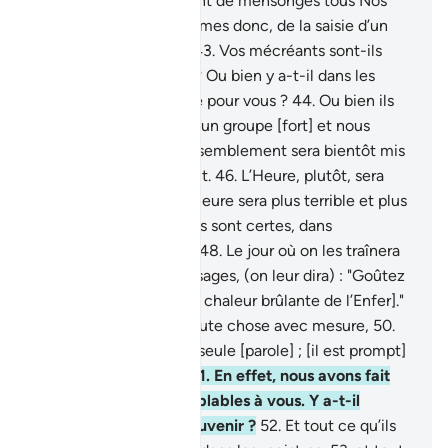
Pharaon.
42
.
Ils traitèrent de mensonges tous Nos
prodiges. Nous les saisîmes donc, de la saisie d’un
Puissant Omnipotent.
43
.
Vos mécréants sont-ils
meilleurs que ceux-là ? Ou bien y a-t-il dans les
Ecritures une immunité pour vous ?
44
.
Ou bien ils
disent : "Nous formons un groupe [fort] et nous
vaincrons."
45
.
Leur rassemblement sera bientôt mis
en déroute, et ils fuiront.
46
.
L’Heure, plutôt, sera
leur rendez-vous, et l’Heure sera plus terrible et plus
amère.
47
.
Les criminels sont certes, dans
l’égarement et la folie.
48
.
Le jour où on les traînera
dans le Feu sur leurs visages, (on leur dira) : "Goûtez
au contact de Saqar [la chaleur brûlante de l’Enfer]."
49
.
Nous avons créé toute chose avec mesure,
50
.
et Notre ordre est une seule [parole] ; [il est prompt]
comme un clin d’œil.
51
.
En effet, nous avons fait
périr des peuples semblables à vous. Y a-t-il
quelqu’un pour s’en souvenir ?
52
.
Et tout ce qu’ils