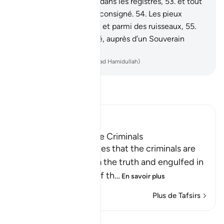
ont fait est mentionné dans les registres,
53
.
et tout
fait, petit et grand, est consigné.
54
.
Les pieux
seront dans des Jardins et parmi des ruisseaux,
55
.
dans un séjour de vérité, auprès d’un Souverain
Omnipotent.
-
French Translation(Muhammad Hamidullah)
Lisez le Tafsir
Ibn Kathir (Abridged)
The Destination of the Criminals
Allah the Exalted states that the criminals are
misguided away from the truth and engulfed in
confusion, because of th
…
En savoir plus
Plus de Tafsirs
Leçons