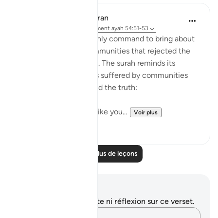
In the Shade of the Quran
il y a 31 semaines
·
Référencement
ayah 54:51-53
It was always a once-only command to bring about
the terrible fate of communities that rejected the
truth of God's message. The surah reminds its
addressees of the fates suffered by communities
who, like them, rejected the truth:
"We destroyed people like you...
Voir plus
0
0
Lire plus de leçons
Notes et réflexions
Vous n'avez aucune note ni réflexion sur ce verset.
Notez vos pensées…