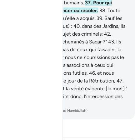
avertissement, pour les humains.
37
.
Pour qui
d’entre vous, veut avancer ou reculer.
38
.
Toute
âme est l’otage de ce qu’elle a acquis.
39
.
Sauf les
gens de la droite (les élus) :
40
.
dans des Jardins, ils
s’interrogeront.
41
.
au sujet des criminels:
42
.
"Qu’est-ce qui vous a acheminés à Saqar ?"
43
.
Ils
diront : "Nous n’étions pas de ceux qui faisaient la
prière (As-Salât),
44
.
et nous ne nourrissions pas le
pauvre,
45
.
et nous nous associions à ceux qui
tenaient des conversations futiles,
46
.
et nous
traitions de mensonge le jour de la Rétribution,
47
.
jusqu’à ce que nous vînt la vérité évidente [la mort]."
48
.
Ne leur profitera point donc, l’intercession des
intercesseurs.
-
French Translation(Muhammad Hamidullah)
Lisez le Tafsir