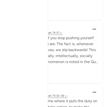
...
Voir plus
2
0
Hisham Abdallah
il y a 6 ans
·
Référencement
ayah 74:37
Do not ever think that if you stop pushing yourself
you will stay where you are. The fact is, whenever
we stop pushing ourselves, we slip backwards! This
is true physically, mentally, intellectually, socially
and spiritually. This phenomenon is noted in the Qu...
Voir plus
9
0
Yousef Junior
il y a 5 ans
·
Référencement
ayah 74:35-38
The Qur'an has this theme where it puts the duty on
you -- It's YOUR job to take action, to make the