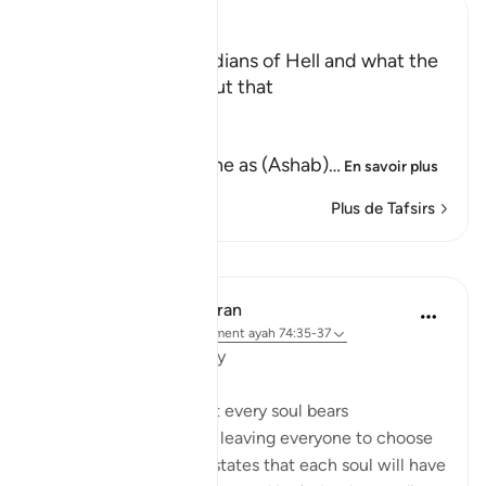
Ibn Kathir (Abridged)
The Number of Guardians of Hell and what the
Disbelievers said about that
Allah says,
وَمَا جَعَلْنَآ أَصْحَـبَ النَّارِ
(And We have set none as (Ashab)
…
En savoir plus
Plus de Tafsirs
Leçons
In the Shade of the Quran
il y a 31 semaines
·
Référencement
ayah 74:35-37
Individual Responsibility
The surah declares that every soul bears
responsibility for itself, leaving everyone to choose
for themselves. It also states that each soul will have