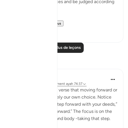
to account for its choices and be judged according
to its deeds:
"It is indeed on...
Voir plus
0
0
Lire plus de leçons
Réflexions
Sana Warsame
il y a 24 semaines
·
Référencement
ayah 74:37
Allah reminds us in this verse that moving forward or
holding back is ultimately our own choice. Notice
that He does not say “step forward with your deeds,”
but simply, “you step forward.” The focus is on the
person -your very self and body -taking that step.