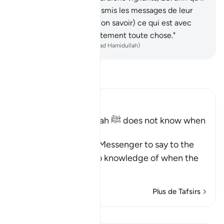
sache s’ils ont bien transmis les messages de leur
Seigneur. Il cerne (de Son savoir) ce qui est avec
eux, et dénombre exactement toute chose."
-
French Translation(Muhammad Hamidullah)
Lisez le Tafsir
Ibn Kathir (Abridged)
The Messenger of Allah ﷺ does not know when
the Hour will be
Allah commands His Messenger to say to the
people that he has no knowledge of when the
Hou
…
En savoir plus
Plus de Tafsirs
Leçons