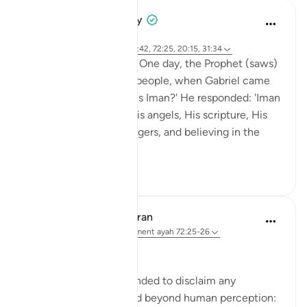
Prophetic Commentary
il y a 8 ans
·
Référencement
ayah 27:71, 79:42, 72:25, 20:15, 31:34
Abu Hurayrah narrates: One day, the Prophet (saws)
was sitting out for the people, when Gabriel came
to him and said: 'What is Iman?' He responded: 'Iman
is to believe in Allah, His angels, His scripture, His
encounter, His messengers, and believing in the
res...
Voir plus
2
0
In the Shade of the Quran
il y a 31 semaines
·
Référencement
ayah 72:25-26
Limited Knowledge
The Prophet is commanded to disclaim any
knowledge of the world beyond human perception: