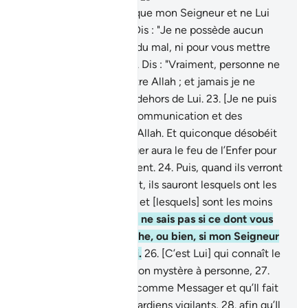
20
.
Dis : "Je n’invoque que mon Seigneur et ne Lui
associe personne."
21
.
Dis : "Je ne possède aucun
moyen pour vous faire du mal, ni pour vous mettre
sur le chemin droit."
22
.
Dis : "Vraiment, personne ne
saura me protéger contre Allah ; et jamais je ne
trouverai de refuge en dehors de Lui.
23
.
[Je ne puis
que transmettre] une communication et des
messages [émanant] d’Allah. Et quiconque désobéit
à Allah et à son Messager aura le feu de l’Enfer pour
y demeurer éternellement.
24
.
Puis, quand ils verront
ce dont on les menaçait, ils sauront lesquels ont les
secours les plus faibles et [lesquels] sont les moins
nombreux.
25
.
Dis : "Je ne sais pas si ce dont vous
êtes menacés est proche, ou bien, si mon Seigneur
va lui assigner un délai.
26
.
[C’est Lui] qui connaît le
mystère. Il ne dévoile Son mystère à personne,
27
.
sauf à celui qu’Il agrée comme Messager et qu’Il fait
précéder et suivre de gardiens vigilants,
28
.
afin qu’Il