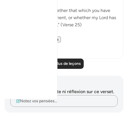
"Say: I do not know whether that which you have
been promised is imminent, or whether my Lord has
set for it a distant term." (Verse 25)
In summary, t...
Voir plus
0
0
Lire plus de leçons
Notes et réflexions
Vous n'avez aucune note ni réflexion sur ce verset.
Notez vos pensées…