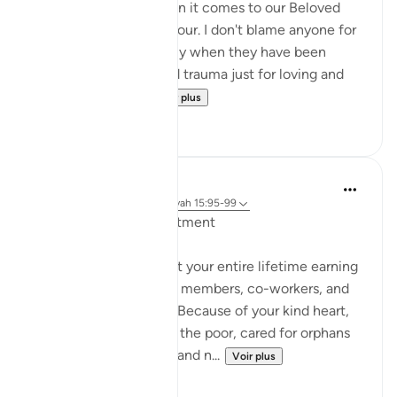
Emotions run high when it comes to our Beloved
Prophet ﷺ and his honour. I don't blame anyone for
their feelings, especially when they have been
subjected to abuse and trauma just for loving and
following that Pr...
Voir plus
50
17
Hammad Fahim
il y a 3 ans
·
Référencement
ayah 15:95-99
Dealing with disappointment
Just imagine, you spent your entire lifetime earning
the trust of your family members, co-workers, and
the entire community. Because of your kind heart,
you hosted guests, fed the poor, cared for orphans
and helped the needy, and n...
Voir plus
43
37