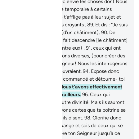
regarde surtout pas avec envie les choses dont Nous
avons donné jouissance temporaire à certains
couples d’entre eux, ne t’afflige pas à leur sujet et
abaisse ton aile pour les croyants .
89
.
Et dis : “Je suis
l’avertisseur explicite.” (d’un châtiment),
90
.
De
même que Nous avons fait descendre [le châtiment]
sur ceux qui ont juré (entre eux) ,
91
.
ceux qui ont
fait du Coran des fractions diverses, (pour créer des
doutes).
92
.
Par ton Seigneur! Nous les interrogerons
tous.
93
.
sur ce qu’ils œuvraient.
94
.
Expose donc
clairement ce qu’on t’a commandé et détourne- toi
des polythéistes !
95
.
Nous t’avons effectivement
défendu vis-à-vis des railleurs.
96
.
Ceux qui
associent à Allah une autre divinité. Mais ils sauront
bientôt.
97
.
Et Nous savons certes que ta poitrine se
serre, à cause de ce qu’ils disent.
98
.
Glorifie donc
Ton Seigneur par Sa louange et sois de ceux qui se
prosternent !
99
.
Et adore ton Seigneur jusqu’à ce