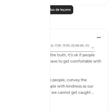
Lire plus de leçons
Réflexions
A Siddiqui
il y a 6 ans
·
ayah 26:27, 15:6, 17:81, 15:95, 22:68-69, 33:
Référencement
3
If you're on the side of the truth, it's ok if people
think you're crazy. We have to get comfortable with
being misunderstood.
Yes, we should educate people, convey the
message, and treat people with kindness as our
religon commands, but we cannot get caught ...
Voir plus
21
13