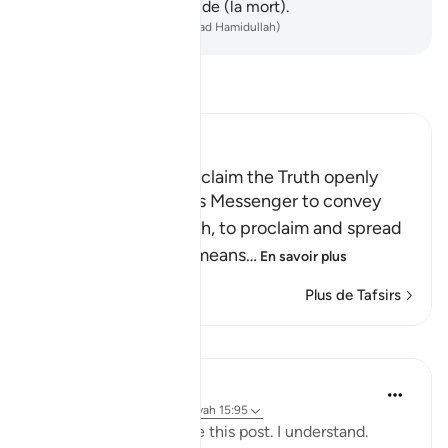
que te vienne la certitude (la mort).
-
French Translation(Muhammad Hamidullah)
Lisez le Tafsir
Ibn Kathir (Abridged)
The Command to proclaim the Truth openly
Allah commanded His Messenger to convey
what He sent him with, to proclaim and spread
the Message, which means
…
En savoir plus
Plus de Tafsirs
Leçons
Sohaib Saeed
il y a 5 ans
·
Référencement
ayah 15:95
Some people won't like this post. I understand.