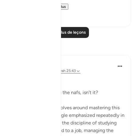
We have alread...
Voir plus
15
15
Lire plus de leçons
Réflexions
Dr Maryam Fayyaz
il y a 2 ans
·
Référencement
ayah 25:43
﷽
It’s all about controlling the nafs, isn’t it?
Life, in its essence, revolves around mastering this
inner struggle—a struggle emphasized repeatedly in
the Quran. Whether it’s the discipline of studying
hard, staying committed to a job, managing the