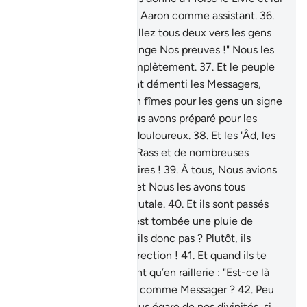
avons assigné son frère Aaron comme assistant.
36
.
Puis Nous avons dit : "Allez tous deux vers les gens
qui ont traité de mensonge Nos preuves !" Nous les
avons alors détruits complètement.
37
.
Et le peuple
de Noé, quand ils eurent démenti les Messagers,
Nous les noyâmes et en fîmes pour les gens un signe
d’avertissement. Et Nous avons préparé pour les
injustes un châtiment douloureux.
38
.
Et les 'Âd, les
Thamûd, les gens d’Ar-Rass et de nombreuses
générations intermédiaires !
39
.
À tous, Nous avions
proposé des paraboles et Nous les avons tous
anéantis d’une façon brutale.
40
.
Et ils sont passés
par la cité sur laquelle est tombée une pluie de
malheurs. Ne la voient-ils donc pas ? Plutôt, ils
n’espèrent pas de résurrection !
41
.
Et quand ils te
voient, ils ne te prennent qu’en raillerie : "Est-ce là
celui qu’Allah a envoyé comme Messager ?
42
.
Peu
s’en est fallu qu’il ne nous égare de nos divinités, si