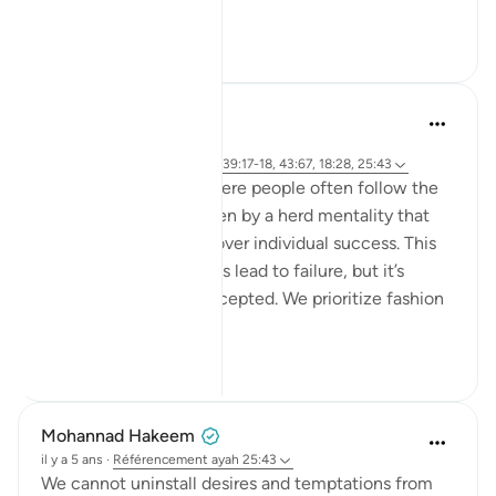
endles...
Voir plus
13
2
hafeez saba
il y a 2 ans
·
Référencement
ayah 6:76-79, 39:17-18, 43:67, 18:28, 25:43
We live in a society where people often follow the
majority's opinion, driven by a herd mentality that
prioritizes conformity over individual success. This
mindset can sometimes lead to failure, but it’s
failure that's widely accepted. We prioritize fashion
ov...
Voir plus
21
4
Mohannad Hakeem
il y a 5 ans
·
Référencement
ayah 25:43
We cannot uninstall desires and temptations from