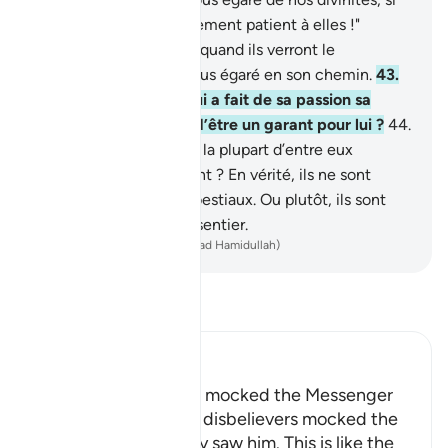
ce n’était notre attachement patient à elles !"
Cependant, ils sauront quand ils verront le
châtiment, qui est le plus égaré en son chemin.
43
.
Ne vois-tu pas celui qui a fait de sa passion sa
divinité ? Est-ce à toi d’être un garant pour lui ?
44
.
Ou bien penses-tu que la plupart d’entre eux
entendent ou raisonnent ? En vérité, ils ne sont
comparables qu’à des bestiaux. Ou plutôt, ils sont
plus égarés encore du sentier.
-
French Translation(Muhammad Hamidullah)
Lisez le Tafsir
Ibn Kathir (Abridged)
How the Disbelievers mocked the Messenger
Allah tells us how the disbelievers mocked the
Messenger when they saw him. This is like the