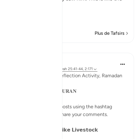
Ayah,
وَإِذَا رَآ
…
En savoir plus
Plus de Tafsirs
Leçons
Sohaib Saeed
il y a 4 ans
·
Référencement
ayah 25:41-44, 2:171
QuranReflect Group Reflection Activity, Ramadan
1443/2022
𝐏𝐀𝐑𝐀𝐁𝐋𝐄𝐒 𝐈𝐍 𝐓𝐇𝐄 𝐐𝐔𝐑𝐀𝐍
Catch up on previous posts using the hashtag
#Parables
and please share your comments.
𝗗𝗮𝘆 𝟴: 𝗪𝗮𝗻𝗱𝗲𝗿𝗶𝗻𝗴 𝗹𝗶𝗸𝗲 𝗟𝗶𝘃𝗲𝘀𝘁𝗼𝗰𝗸