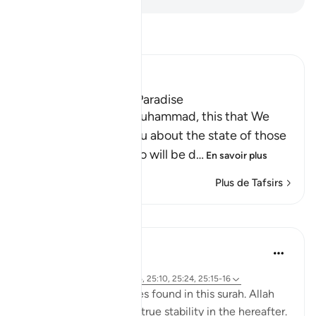
Lisez le Tafsir
Ibn Kathir (Abridged)
Is the Fire better, or Paradise
Here Allah says: `O Muhammad, this that We
have described to you about the state of those
who are doomed, who will be d
…
En savoir plus
Plus de Tafsirs
Leçons
Samia Mubarak
il y a 4 ans
·
Référencement
ayah 25:75-76, 25:10, 25:24, 25:15-16
Go through these verses found in this surah. Allah
continues to pull us to true stability in the hereafter.