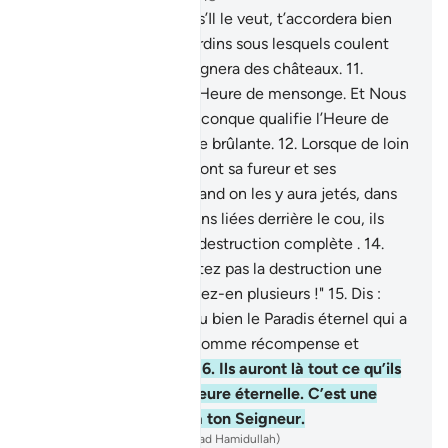
10
.
Béni soit Celui qui, s’Il le veut, t’accordera bien
mieux que cela : des jardins sous lesquels coulent
les ruisseaux; et Il t’assignera des châteaux.
11
.
Plutôt, ils ont qualifié l’Heure de mensonge. Et Nous
avons préparé, pour quiconque qualifie l’Heure de
mensonge, une Flamme brûlante.
12
.
Lorsque de loin
elle les voit, ils entendront sa fureur et ses
crépitements.
13
.
Et quand on les y aura jetés, dans
un étroit réduit, les mains liées derrière le cou, ils
souhaiteront alors leur destruction complète .
14
.
"Aujourd’hui, ne souhaitez pas la destruction une
seule fois, mais souhaitez-en plusieurs !"
15
.
Dis :
"Est-ce mieux ceci ? Ou bien le Paradis éternel qui a
été promis aux pieux, comme récompense et
destination dernière ?
16
.
Ils auront là tout ce qu’ils
désireront et une demeure éternelle. C’est une
promesse incombant à ton Seigneur.
-
French Translation(Muhammad Hamidullah)