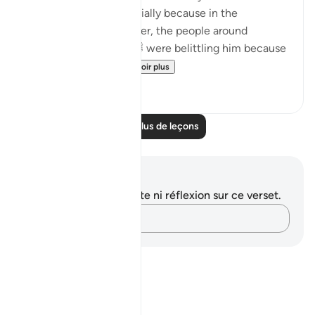
What a comfort! Especially because in the
beginning of the chapter, the people around
prophet Muhammad ﷺ were belittling him because
he didn’t have the ...
Voir plus
22
2
Lire plus de leçons
Notes et réflexions
Vous n'avez aucune note ni réflexion sur ce verset.
Notez vos pensées…