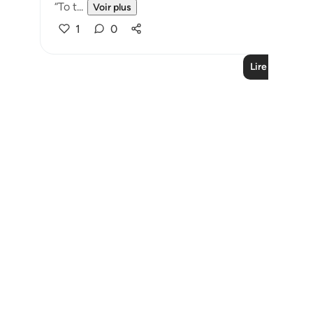
“To t...
Voir plus
1
0
Lire plus de l
Notes
placeholders
close