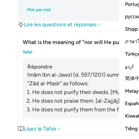
Portu
Mot par mot
русск
Lire les questions et réponses
Shqip
ภาษา
What is the meaning of "nor will He purify th
Basc
Tafsir
Türkç
اردو
Répondre
Imām Ibn al-Jawzī (d. 597/1201) summarized th
简体
"Zād al-Masīr" as follows:
Melay
He does not purify their deeds. [Muqātil]
He does not praise them. [al-Zajjāj]
Españ
He does not purify them from the filth of the
Kiswah
Lisez le Tafsir
Tiếng 