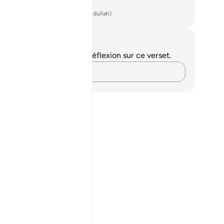
vergence.
ench Translation(Muhammad Hamidullah)
tes et réflexions
us n'avez aucune note ni réflexion sur ce verset.
Notez vos pensées…
 them"?