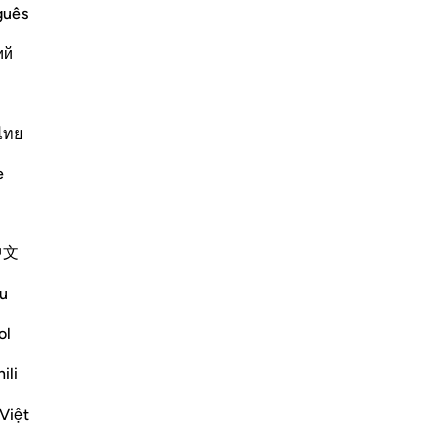
di
guês
-
Fr
Lire la suite
ий
No
Vo
ไทย
em"?
uler la réponse pour What is the meaning of "nor will He purify
e
e scholars' opinions in his book
中文
u
ol
ir disbelief and sins. [Ibn Jarīr]
ili
Việt