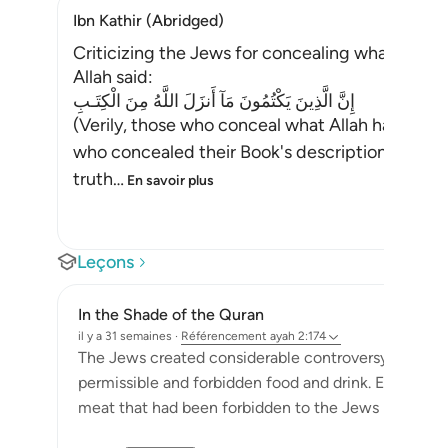
Ibn Kathir (Abridged)
Criticizing the Jews for concealing what Allah 
Allah said:
إِنَّ الَّذِينَ يَكْتُمُونَ مَآ أَنزَلَ اللَّهُ مِنَ الْكِتَـبِ
(Verily, those who conceal what Allah has sen
who concealed their Book's descriptions of Muhammad ﷺ, all of which t
truth
…
En savoir plus
Leçons
In the Shade of the Quran
il y a 31 semaines
·
Référencement
ayah 2:174
The Jews created considerable controversy around
permissible and forbidden food and drink. Elsewhere,
meat that had been forbidden to the Jews but whic