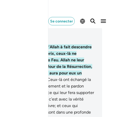
Se connecter
re dans le contexte
pitre 2, Page 26, Juz 2
4
.
Ceux qui cachent ce qu’Allah à fait descendre
Livre et le vendent à vil prix, ceux-là ne
emplissent le ventre que de Feu. Allah ne leur
ressera pas la parole, au Jour de la Résurrection,
ne les purifiera pas. Et il y aura pour eux un
uloureux châtiment.
175
.
Ceux-là ont échangé la
nne direction contre l’égarement et le pardon
ntre le châtiment. Qu’est-ce qui leur fera supporter
Feu ? !
176
.
C’est ainsi, car c’est avec la vérité
Allah a fait descendre le Livre; et ceux qui
opposent au sujet du Livre sont dans une profonde