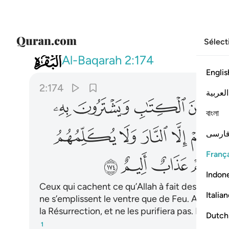
Sélect
002
ان الذين يكتمون ما انزل الله من الكتا
Al-Baqarah
2:174
Englis
2:174
العربية
ﲝ
ﲞ
ﲟ
ﲠ
ﲡ
বাংলা
ﲨ
ﲩ
ﲪ
ﲫ
ﲬ
ارسی
França
ﲲ
ﲳ
ﲴ
ﲵ
Indon
Ceux qui cachent ce qu’Allah à fait descendre du
Italia
ne s’emplissent le ventre que de Feu. Allah ne l
la Résurrection, et ne les purifiera pas. Et il 
Dutch
1