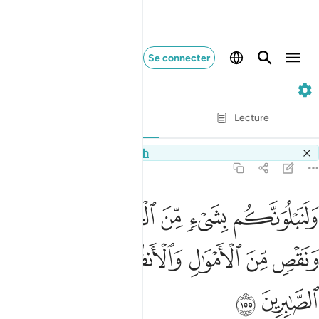
Se connecter
2. Al-Baqarah
Ayah par Ayah
Lecture
Traduction
: Muhammad Hamidullah
Switch Quran.com to
English
2:155
ﱐ
ﱑ
ﱒ
ﱓ
ﱔ
لنبلونكم بشيء من الخوف والجوع ونقص من الاموال والانفس والثمرات و
َلَنَبْلُوَنَّكُم بِشَىْءٍۢ مِّنَ ٱلْخَوْفِ وَٱلْجُوعِ وَنَقْصٍۢ مِّنَ ٱلْأَمْوَٰلِ وَٱلْأَن
ﱕ
ﱖ
ﱗ
ﱘ
ﱙﱚ
ﱛ
ﱜ
ﱝ