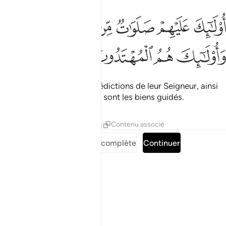
ﱩ
ﱪ
ﱫ
ﱬ
ﱭ
ولايك عليهم صلوات من ربهم ورحمة واولايك هم المهتدون ١٥٧
ﱮﱯ
ُو۟لَـٰٓئِكَ عَلَيْهِمْ صَلَوَٰتٌۭ مِّن رَّبِّهِمْ وَرَحْمَةٌۭ ۖ وَأُو۟لَـٰٓئِكَ هُمُ ٱ
ﱰ
ﱱ
ﱲ
ﱳ
Ceux-là reçoivent des bénédictions de leur Seigneur, ainsi
que la miséricorde; ceux-là sont les biens guidés.
Tafsirs
Leçons
Réflexions
Contenu associé
Lire la Sourate complète
Continuer