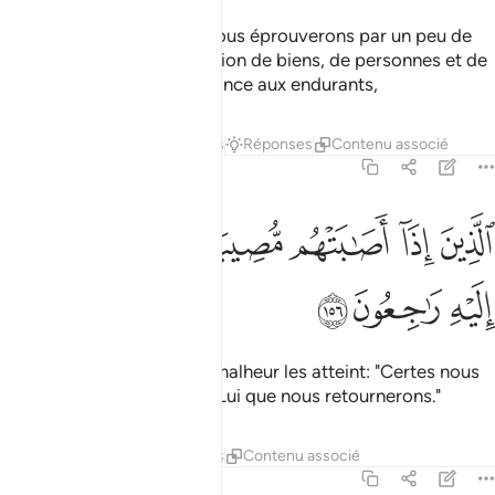
Très certainement, Nous vous éprouverons par un peu de
peur, de faim et de diminution de biens, de personnes et de
fruits. Et fais la bonne annonce aux endurants,
Tafsirs
Leçons
Réflexions
Réponses
Contenu associé
2:156
ﱞ
ﱟ
ﱠ
ﱡ
ﱢ
لذين اذا اصابتهم مصيبة قالوا انا لله وانا اليه راجعون ١٥٦
ﱣ
ﱤ
ﱥ
لَّذِينَ إِذَآ أَصَـٰبَتْهُم مُّصِيبَةٌۭ قَالُوٓا۟ إِنَّا لِلَّهِ وَإِنَّآ إِلَيْهِ رَٰجِعُونَ ١٥٦
ﱦ
ﱧ
ﱨ
ceux qui disent, quand un malheur les atteint: "Certes nous
sommes à Allah, et c’est à Lui que nous retournerons."
Tafsirs
Leçons
Réflexions
Contenu associé
2:157