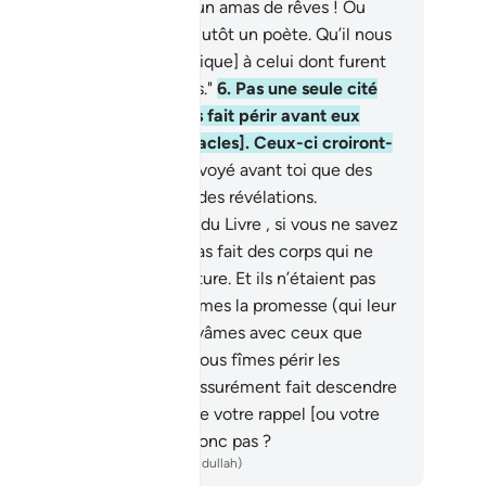
s ils dirent : "Voilà plutôt un amas de rêves ! Ou
n Il l’a inventé. Ou, c’est plutôt un poète. Qu’il nous
porte donc un signe [identique] à celui dont furent
argés les premiers envoyés."
6
.
Pas une seule cité
rmi celles que Nous avons fait périr avant eux
avait cru [à la vue des miracles]. Ceux-ci croiront-
 donc ?
7
.
Nous n’avons envoyé avant toi que des
mmes à qui Nous faisions des révélations.
mandez-donc aux érudits du Livre , si vous ne savez
 !
8
.
Et Nous n’en avons pas fait des corps qui ne
nsommaient pas de nourriture. Et ils n’étaient pas
rnels.
9
.
Puis, Nous réalisâmes la promesse (qui leur
ait été faite). Nous les sauvâmes avec ceux que
us voulûmes [sauver] et Nous fîmes périr les
ranciers.
10
.
Nous avons assurément fait descendre
s vous un livre où se trouve votre rappel [ou votre
nom]. Ne raisonnez-vous donc pas ?
ench Translation(Muhammad Hamidullah)