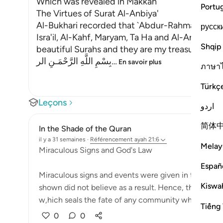
Which was revealed in Makkah
Portu
The Virtues of Surat Al-Anbiya'
Al-Bukhari recorded that `Abdur-Rahman bin Yaz
русск
Isra'il, Al-Kahf, Maryam, Ta Ha and Al-Anbiya' 
Shqip
beautiful Surahs and they are my treasure."
بِسْمِ اللَّهِ الرَّحْمَـنِ الر
…
En savoir plus
ภาษา
Türkç
Leçons
اردو
简体
In the Shade of the Quran
il y a 31 semaines
·
Référencement
ayah 21:6
Melay
Miraculous Signs and God's Law
Españ
Miraculous signs and events were given in the past
Kiswah
shown did not believe as a result. Hence, they wer
w,hich seals the fate of any community which c...
Tiếng 
0
0