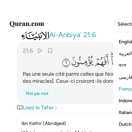
Sélect
021
ما امنت قبلهم من قرية اهلكناها افهم يو
Al-Anbiya'
21:6
Englis
21:6
العربية
ﲈ
ﲉ
ﲊ
ﲋ
বাংলা
Pas une seule cité parmi celles que Nous avons f
ارسی
des miracles]. Ceux-ci croiront-ils donc ?
França
Mot par mot
Indon
Lisez le Tafsir
Italia
Ibn Kathir (Abridged)
Dutch