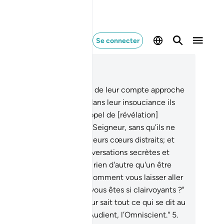
Se connecter
re dans le contexte
pitre 21, Page 322, Juz 17
[L’échéance] du règlement de leur compte approche
ur les hommes, alors que dans leur insouciance ils
en détournent.
2
.
Aucun rappel de [révélation]
ente ne leur vient de leur Seigneur, sans qu’ils ne
entendent en s’amusant,
3
.
leurs cœurs distraits; et
s injustes tiennent des conversations secrètes et
ent : "Cet homme, n'est-il rien d'autre qu'un être
main semblable à vous ? Comment vous laisser aller
ette sorcellerie alors que vous êtes si clairvoyants ?"
Il a répondu : "Mon Seigneur sait tout ce qui se dit au
l et sur la Terre; et Il est l’Audient, l’Omniscient."
5
.