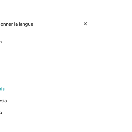
ionner la langue
Se connecter
Li
h
Cha
1
.
ﲂ
ﲃ
ﲄ
ﲅ
ﲆ
ﲇ
po
s’
ait périr avant eux n’avait cru [à la vue
réc
ف
l’
is
le
Lire la suite
dis
esia
hu
à c
no
4
.
cie