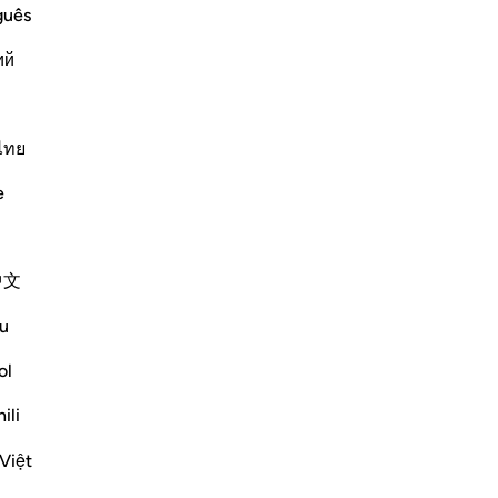
Mai
guês
bie
id said that `Abdullah said, "Banu
ий
ap
- they are among the earliest and most
ch
pa
n’
ไทย
ils
Plus de Tafsirs
e
ho
De
pas
中文
co
éte
u
av
No
ol
, but the communities to which they were
out
ili
e destroyed in accordance with God's law
ver
Voir plus
re
Việt
-
Fr