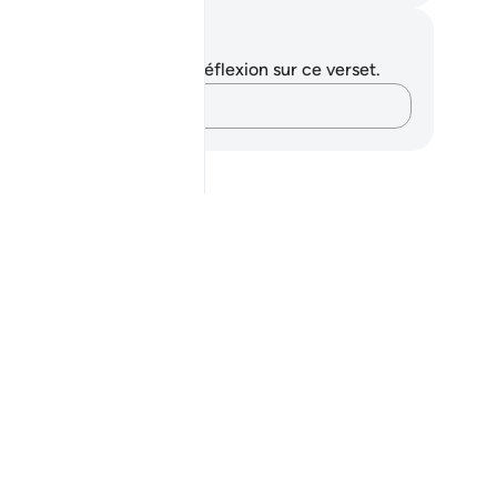
tes et réflexions
us n'avez aucune note ni réflexion sur ce verset.
Notez vos pensées…