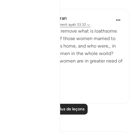
Leçons
In the Shade of the Quran
il y a 31 semaines
·
Référencement
ayah 33:32
What are the means to remove what is loathsome
and ensure the purity of those women married to
the Prophet, living in his home, and who were,, in
any case the purest women in the whole world?
Needless to say, other women are in greater need of
such means.
Ini...
Voir plus
1
0
Lire plus de leçons
Réflexions