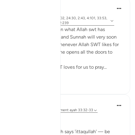
tareq abed
il y a 7 ans
·
ayah 4:43, 4:102, 24:30, 2:43, 4:101, 33:53,
Référencement
33:32, 17:32, 2:239
Anyone who ponders on what Allah swt has
legislated in the Quran and Sunnah will very soon
come to realize that whenever Allah SWT likes for
something to be done he opens all the doors to
facilitate it to be done.
For example, Allah SWT loves for us to pray...
Voir plus
22
0
Dr Maryam Fayyaz
il y a 44 semaines
·
Référencement
ayah 33:32-33
Bismillah
In Surah Al-Ahzab, Allah says 'ittaqullah' — be