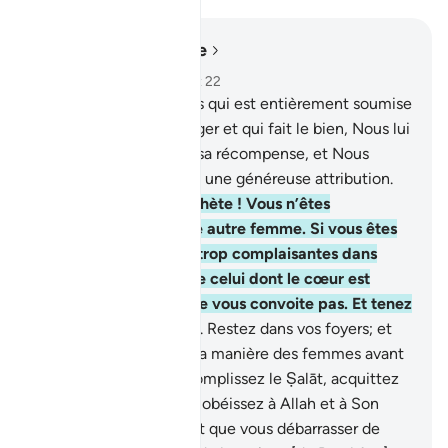
Lire dans le contexte
Chapitre 33, Page 422, Juz 22
31
.
Et celle d’entre vous qui est entièrement soumise
à Allah et à Son messager et qui fait le bien, Nous lui
accorderons deux fois sa récompense, et Nous
avons préparé pour elle une généreuse attribution.
32
.
Ô femmes du Prophète ! Vous n’êtes
comparables à aucune autre femme. Si vous êtes
pieuses, ne soyez pas trop complaisantes dans
votre langage, afin que celui dont le cœur est
malade [l’hypocrite] ne vous convoite pas. Et tenez
un langage décent.
33
.
Restez dans vos foyers; et
ne vous exhibez pas à la manière des femmes avant
l’Islam (Jâhiliyah). Accomplissez le Ṣalāt, acquittez
l'aumône(Az-Zakât) et obéissez à Allah et à Son
Messager. Allah ne veut que vous débarrasser de