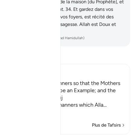
toute souillure, ô gens de la maison [du Prophète], et
vous purifier pleinement.
34
.
Et gardez dans vos
mémoires ce qui, dans vos foyers, est récité des
versets d’Allah et de la sagesse. Allah est Doux et
Parfaitement Informé.
-
French Translation(Muhammad Hamidullah)
Lisez le Tafsir
Ibn Kathir (Abridged)
Enjoining certain Manners so that the Mothers
of the Believers may be an Example; and the
Prohibition of Tabarruj
These are the good manners which Alla
…
En savoir plus
Plus de Tafsirs