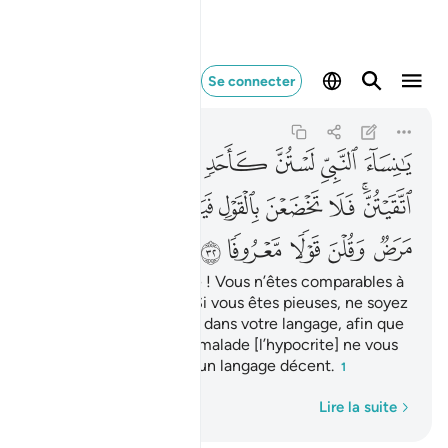
يا نساء النبي لستن كا
Se connecter
Al-Ahzab
33:32
33:32
ﱑ
ﱒ
ﱓ
ﱔ
ﱕ
ﱖ
ﱗ
ﱘﱙ
ﱚ
ﱛ
ﱜ
ﱝ
ﱞ
ﱟ
ﱠ
ﱡ
ﱢ
ﱣ
ﱤ
ﱥ
Ô femmes du Prophète ! Vous n’êtes comparables à
aucune autre femme. Si vous êtes pieuses, ne soyez
pas trop complaisantes dans votre langage, afin que
celui dont le cœur est malade [l’hypocrite] ne vous
convoite pas. Et tenez un langage décent.
1
Mot par mot
Lire la suite