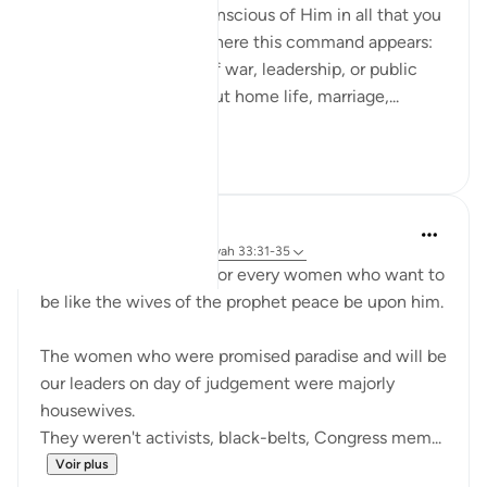
mindful of Allah, be conscious of Him in all that you
do. What’s striking is where this command appears:
not only in moments of war, leadership, or public
duty, but in verses about home life, marriage,...
Voir plus
13
3
UmAyoub
il y a 4 ans
·
Référencement
ayah 33:31-35
Most beautiful verses for every women who want to
be like the wives of the prophet peace be upon him.
The women who were promised paradise and will be
our leaders on day of judgement were majorly
housewives.
They weren't activists, black-belts, Congress mem...
Voir plus