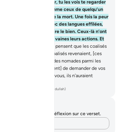
s, quand leur vient la peur, tu les vois te regarder
ec des yeux révulsés, comme ceux de quelqu’un
i s’est évanoui par peur de la mort. Une fois la peur
ssée, ils vous lacèrent avec des langues effilées,
rs qu’ils sont chiches à faire le bien. Ceux-là n’ont
mais cru. Allah donc, rend vaines leurs actions. Et
a est facile à Allah.
20
.
Ils pensent que les coalisés
sont pas partis. Or si les coalisés revenaient, [ces
ns-là] souhaiteraient être des nomades parmi les
douins, et [se contenteraient] de demander de vos
velles. S’ils étaient parmi vous, ils n’auraient
mbattu que très peu.
ench Translation(Muhammad Hamidullah)
tes et réflexions
us n'avez aucune note ni réflexion sur ce verset.
Notez vos pensées…