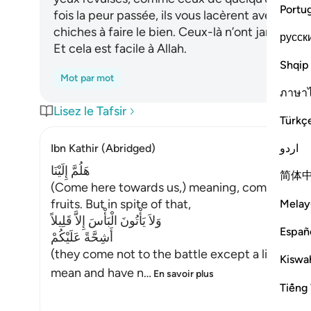
Portu
fois la peur passée, ils vous lacèrent avec des la
chiches à faire le bien. Ceux-là n’ont jamais cru
русск
Et cela est facile à Allah.
Shqip
Mot par mot
ภาษา
Lisez le Tafsir
Türkç
اردو
Ibn Kathir (Abridged)
هَلُمَّ إِلَيْنَا
简体
(Come here towards us,) meaning, come to whe
fruits. But in spite of that,
Melay
وَلاَ يَأْتُونَ الْبَأْسَ إِلاَّ قَلِيلاً
Españ
أَشِحَّةً عَلَيْكُمْ
(they come not to the battle except a little, bei
Kiswah
mean and have n
…
En savoir plus
Tiếng 