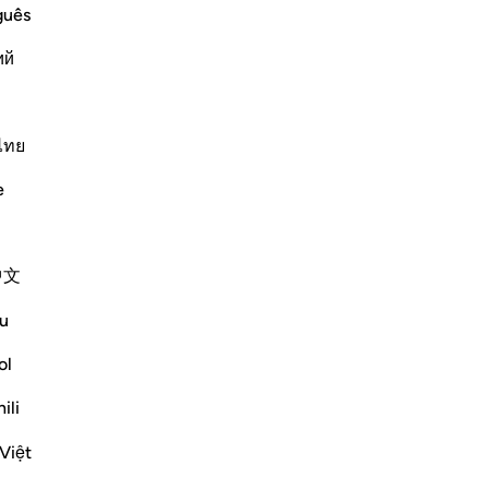
Pui
guês
ngues effilées, alors qu’ils sont
av
. Allah donc, rend vaines leurs actions.
ий
qu
pa
alo
Lire la suite
ja
ไทย
cel
e
ne 
ge
Bé
中文
nou
re we are in the shade and enjoying
co
u
-
Fr
ol
No
ng miserly towards you.) i.e., `they are
ili
Vo
Việt
Plus de Tafsirs