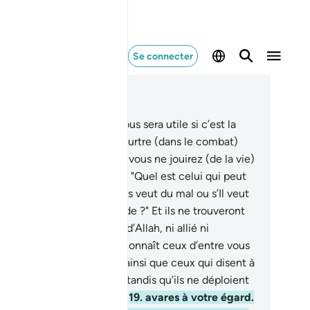
Se connecter
re dans le contexte
pitre 33, Page 420, Juz 21
.
Dis : "Jamais la fuite ne vous sera utile si c’est la
rt (sans combat) ou le meurtre (dans le combat)
 vous fuyez; dans ce cas, vous ne jouirez (de la vie)
e peu (de temps)."
17
.
Dis : "Quel est celui qui peut
s protéger d’Allah, s’Il vous veut du mal ou s’Il veut
us accorder une miséricorde ?" Et ils ne trouveront
ur eux- mêmes en dehors d’Allah, ni allié ni
coureur.
18
.
Certes, Allah connaît ceux d’entre vous
 suscitent des obstacles, ainsi que ceux qui disent à
rs frères : "Venez à nous", tandis qu’ils ne déploient
e peu d’ardeur au combat,
19
.
avares à votre égard.