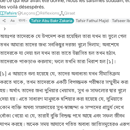
de ce qui leur avait été donné, Nous les saisîmes soudain, et
les voilà désespérés.
Tafsirs
Leçons
Réflexions
Qiraat
বাংলা
Tafsir Abu Bakr Zakaria
Tafsir Fathul Majid
Tafseer Ib
Aa
অতঃপর তাদেরকে যে উপদেশ করা হয়েছিল তারা যখন তা ভুলে গেল
তখন আমারা তাদের জন্য সবকিছুর দরজা খুলে দিলাম; অবশেষে
তাদেরকে যা দেয়া হল যখন তারা তাতে উল্লসিত হল তখন হঠাৎ
তাদেরকে পাকড়াও করলাম; ফলে তখনি তারা নিরাশ হল [১]।
[১] এ আয়াতে বলা হয়েছে যে, তাদের অবাধ্যতা যখন সীমাতিক্রম
করতে থাকে, তখন তাদেরকে একটি বিপজ্জনক পরীক্ষার সম্মুখীন করা
হয়। অর্থাৎ তাদের জন্য দুনিয়ার নেয়ামত, সুখ ও সাফল্যের দ্বার খুলে
দেয়া হয়। এতে সাধারণ মানুষকে হুশিয়ার করা হয়েছে যে, দুনিয়াতে
কোন ব্যক্তি অথবা সম্প্রদায়ের সুখ-স্বাচ্ছন্দ্য ও সম্পদের প্রাচুর্য দেখে
ধোঁকা খেয়ো না যে, তারাই বুঝি বিশুদ্ধ পথে আছে এবং সফল জীবন
যাপন করছে। অনেক সময় আযাবে পতিত অবাধ্য জাতিসমূহেরও এরূপ