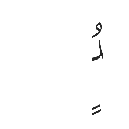
ﲯ
ﲰ
كلم الطيب والعمل الصالح يرفعه والذين يمكرون السييات لهم عذاب شديد 
صْعَدُ ٱلْكَلِمُ ٱلطَّيِّبُ وَٱلْعَمَلُ ٱلصَّـٰلِحُ يَرْفَعُهُۥ ۚ وَٱلَّذِينَ يَمْكُرُونَ ٱلسَّيِّـَٔا
ﲳ
ﲴ
ﲵ