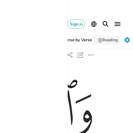
Sign in
Verse by Verse
Reading
ﲙ
ﲚ
والله الذي ارسل الرياح فتثير سحابا فسقناه الى بلد
وَٱللَّهُ ٱلَّذِىٓ أَرْسَلَ ٱلرِّيَـٰحَ فَتُثِيرُ سَحَابًۭا فَسُ