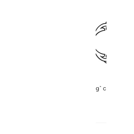
ﲫ
, which then stir up ˹vapour, forming˺ clouds, and
ts death. Similar is the Resurrection.