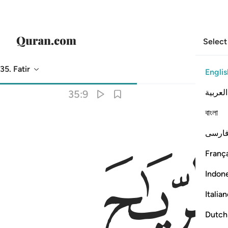
Select
35. Fatir
Englis
Translation
: Dr. Mustafa Khattab
العربية
35:9
বাংলা
ارسی
 ٱلنُّشُورُ ٩
França
Indon
Italia
Dutch