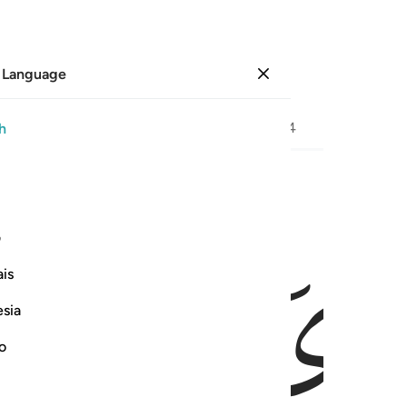
 Language
Sign in
Page
435
Juz
22
/
Hizb
44
h
ﲛ
ﲜ
 ميت فاحيينا به الارض بعد موتها كذالك النشور ٩
ف
قْنَـٰهُ إِلَىٰ بَلَدٍۢ مَّيِّتٍۢ فَأَحْيَيْنَا بِهِ ٱلْأَرْضَ بَعْدَ مَوْتِهَا ۚ كَذَٰلِكَ
is
esia
no