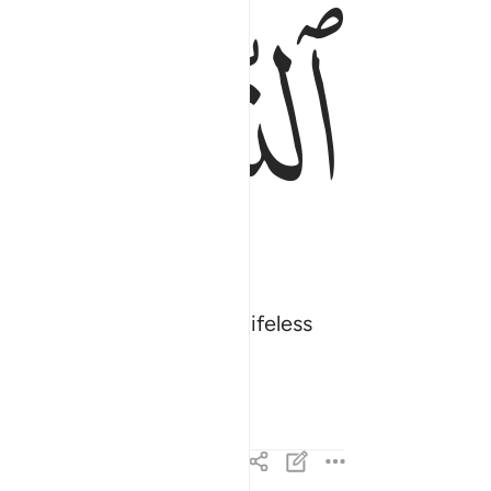
ﲪ
 then We drive them to a lifeless