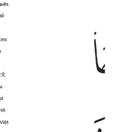
guês
ий
ﲟ
ไทย
e
中文
u
ol
ili
Việt