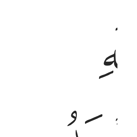
ومكر اولايك هو يبور ١٠
تِ لَهُمْ عَذَابٌۭ شَدِيدٌۭ ۖ وَمَكْرُ أُو۟لَـٰٓئِكَ هُوَ يَبُورُ ١٠