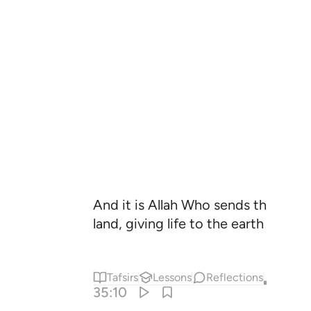
And it is Allah Who sends the winds
land, giving life to the earth after i
Tafsirs
Lessons
Reflections
Qira'at
35:10