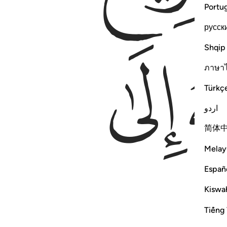
Portu
русск
ﲠ
Shqip
ภาษา
Türkç
اردو
简体
Melay
Españ
Kiswah
Tiếng 