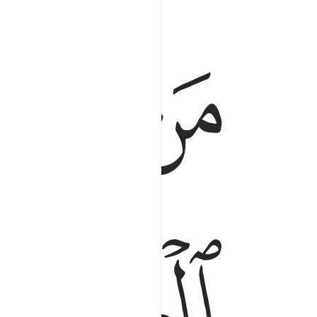
ﲬ
ﲭ
ﲮ
من كان يريد العزة فلله العزة جميعا اليه يصعد ال
مَن كَانَ يُرِيدُ ٱلْعِزَّةَ فَلِلَّهِ ٱلْعِزَّةُ جَمِيعًا ۚ إِلَيْهِ يَ
ﲱ
ﲲ