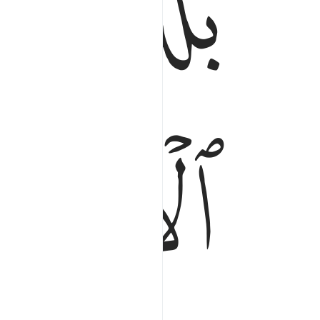
ﲡ
ﲢ
ﲥ