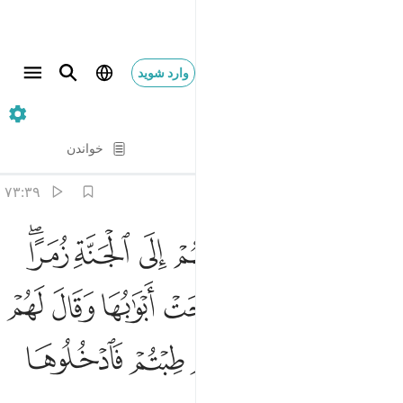
وارد شوید
۳۹. Az-Zumar
آیه به آیه
خواندن
ترجمه
: Hussein Taji Kal Dari
۷۳:۳۹
ﲣ
ﲤ
ﲥ
ﲦ
ﲧ
ﲨ
ﲩﲪ
سيق الذين اتقوا ربهم الى الجنة زمرا حتى اذا جاءوها وفتحت ابوابها وق
َسِيقَ ٱلَّذِينَ ٱتَّقَوْا۟ رَبَّهُمْ إِلَى ٱلْجَنَّةِ زُمَرًا ۖ حَتَّىٰٓ إِذَا جَآءُوهَا وَفُتِحَتْ أَبْوَٰبُهَ
ﲫ
ﲬ
ﲭ
ﲮ
ﲯ
ﲰ
ﲱ
ﲲ
ﲳ
ﲴ
ﲵ
ﲶ