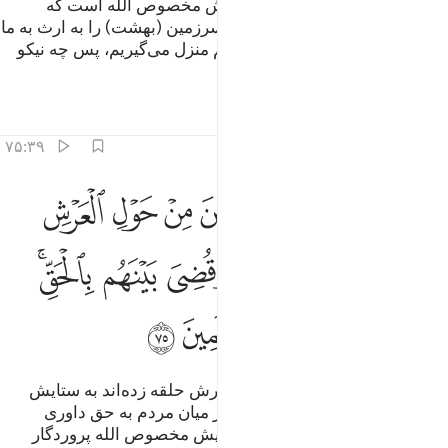
و (بهشتی ها) گویند: «حمد و ستایش مخصوص الله است که
وعده‌اش در حق ما راست بود، و سرزمین (بهشت) را به ارث به ما
داد، که از بهشت هر جا که بخواهیم منزل می‌گیریم، پس چه نیکو
است پاداش عمل کنندگان.»
تفاسیر
درس ها
بازتاب ها
۷۵:۳۹
ﱁ
ﱂ
ﱃ
ﱄ
ﱅ
ﱆ
ترى الملايكة حافين من حول العرش يسبحون بحمد ربهم وقضي بينهم بال
َتَرَى ٱلْمَلَـٰٓئِكَةَ حَآفِّينَ مِنْ حَوْلِ ٱلْعَرْشِ يُسَبِّحُونَ بِحَمْدِ رَبِّهِمْ ۖ 
ﱇ
ﱈ
ﱉﱊ
ﱋ
ﱌ
ﱍﱎ
ﱏ
ﱐ
ﱑ
ﱒ
ﱓ
ﱔ
و فرشتگان را می‌بینی که بر گرد عرش حلقه زده‌اند به ستایش
پروردگار‌شان تسبیح می‌گویند، و در میان مردم به حق داوری
می‌شود، و گفته شود: «حمد و ستایش مخصوص الله پروردگار