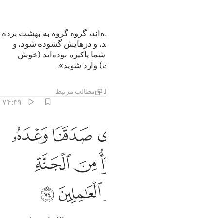
ﲷ
ﲸ
و کسانی‌که از پروردگار‌شان ترسیده‌اند، گروه گروه به بهشت برده
می‌شوند، تا وقتی به (کنار) آن رسند، و در‌هایش گشوده شود، و
نگهبانانش به آنان گویند: «سلام بر شما پاکیزه بوده‌اید (خوش
باشید) پس جاودانه به آن (= بهشت) وارد شوید».
تفاسیر
درس ها
بازتاب ها
قیراط
مطالب مرتبط
۷۴:۳۹
ﲹ
ﲺ
ﲻ
ﲼ
ﲽ
ﲾ
قالوا الحمد لله الذي صدقنا وعده واورثنا الارض نتبوا من الجنة حيث نشا
َقَالُوا۟ ٱلْحَمْدُ لِلَّهِ ٱلَّذِى صَدَقَنَا وَعْدَهُۥ وَأَوْرَثَنَا ٱلْأَرْضَ نَتَبَوَّأ
ﲿ
ﳀ
ﳁ
ﳂ
ﳃ
ﳄ
ﳅﳆ
ﳇ
ﳈ
ﳉ
ﳊ