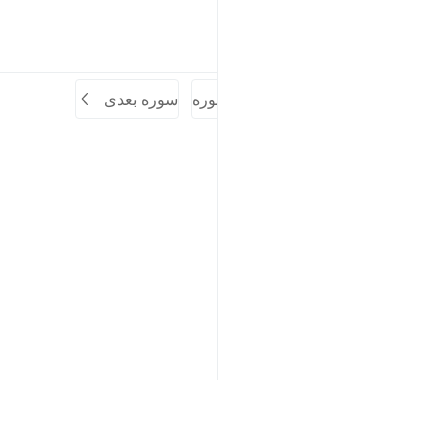
جهانیان است».
تفاسیر
درس ها
بازتاب ها
سوره قبلی
آغاز سوره
سوره بعدی