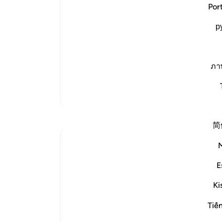
The Shaytan is the Companion of the
هست
Por
وَمَن يَعْشُ
بی‌گ
(And whosoever Ya`shu (turns away blin
р
آن‌ه
turns away
توان
عَن ذِكْرِ الرَّحْمَـنِ
بجو
(from the remembrance of the Most Graci
(قرآ
ภา
weakness of vision; w
…
ادامه مطلب
خوا
فرست
تفاسیر بیشتر
پرس
ari
-
简
یاد
شما 
On the Day of Judgement, no one other th
E
superficial type that people in this world 
Ki
exercised by God alone, who gives every par
Tiế
"Thus, all who believ...
بیشتر ببین