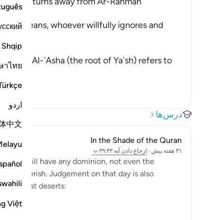
 One Who turns away from Ar-Rahman
tuguês
dly)) means, whoever willfully ignores and
усский
Shqip
ous,) Al-`Asha (the root of Ya`sh) refers to
ษาไทย
Türkçe
اردو
درس‌ها
体中文
In the Shade of the Quran
Melayu
۳۱ هفته پیش
·
ارجاع دادن
آیه ۳۹:۴۳
an God will have any dominion, not even the
spañol
tend to cherish. Judgement on that day is also
swahili
ty its just deserts:
ng Việt