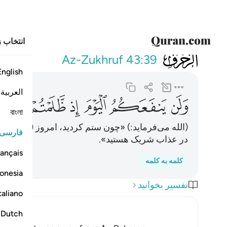
انتخاب ز
043
ولن ينفعكم الي
Az-Zukhruf
43:39
English
العربية
ﱶ
ﱷ
ﱸ
ﱹ
ﱺ
ﱻ
বাংলা
(الله می‌فرماید:) «چون ستم کردید، امروز (این گفته‌
فارسی
در عذاب شریک هستید».
ançais
کلمه به کلمه
onesia
تفسیر بخوانید
taliano
Dutch