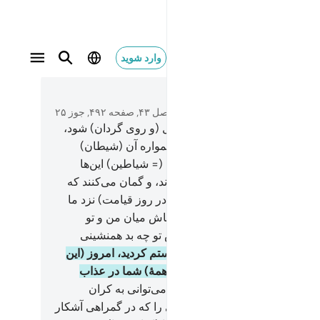
وارد شوید
متن بخوانید
فصل ۴۳, صفحه ۴۹۲, جوز ۲۵
و هرکس از یاد (الله) رحمان غافل (و روی گردان) شود،
ی او شیطانی بر می‌گماریم، پس همواره آن (شیطان)
 (و همنشین) او باشد.
37
.
و آن‌ها (= شیاطین) این‌ها
سان‌ها) را از راه (الله) باز می‌دارند، و گمان می‌کنند که
 هدایت یافته‌اند.
38
.
تا زمانی که (در روز قیامت) نزد ما
 (به همنشین خود) می‌گوید: «ای کاش میان من و تو
فت شرق و غرب فاصله بود، پس تو چه بد همنشینی
ی».
39
.
(الله می‌فرماید:) «چون ستم کردید، امروز (این
‌ها) هرگز سود‌‌تان ندهد، چرا که (همۀ) شما در عذاب
ک هستید».
40
.
(ای پیامبر) آیا تو می‌توانی به کران
ی) بشنوانی، یا کوران، و آن‌هایی را که در گمراهی آشکار