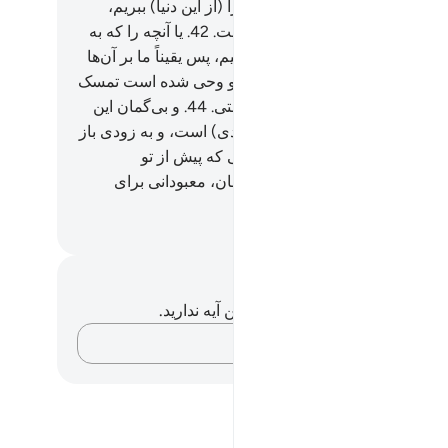
ند، هدایت کنی؟!
41
.
پس اگر تو را (از این دنیا) ببریم،
مان ما از آن‌ها انتقام خواهیم گرفت.
42
.
یا آنچه را که به
ا وعده داده‌ایم، به تو نشان می‌دهیم، پس یقیناً ما بر آن‌ها
ا هستیم.
43
.
پس به چیزی که به تو وحی شده است تمسک
ی، که بی‌شک تو بر راه راست هستی.
44
.
و بی‌گمان این
ن) برای تو و قومت پند (و سربلندی) است، و به زودی باز
ست خواهید شد.
45
.
و از پیامبرانی که پیش از تو
ادیم بپرس: آیا غیر از (الله) رحمان، معبودانی برای
تش قرار دادیم؟!
Hussein Taji Kal D
داشت‌ها و تأملات
هیچ یادداشت و تأملی در مورد این آیه ندارید.
افکارتان را ثبت کنید…