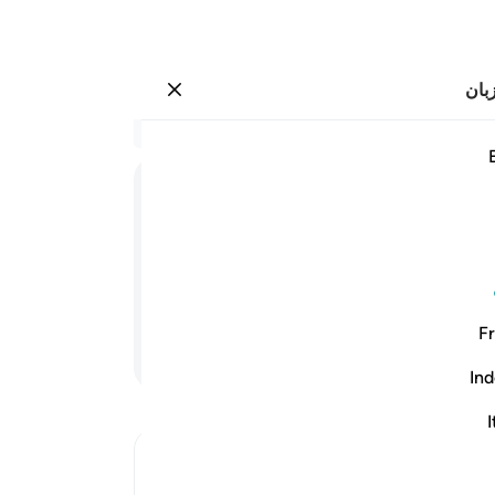
بان
وارد شوید
وم اذ ظلمتم انكم في العذاب مشتركون ٣٩
در 
۳۹:۴۳
.
36
ﱼ
ﱽ
ﱾ
ﱿ
برا
قرین
ها) هرگز سود‌‌تان ندهد، چرا که (همۀ) شما
(=ان
آنان
Fr
آید،
ادامه مطلب
مسا
Ind
بود
گفته
I
شری
Ibn Kathir (Abridged)
(سخن