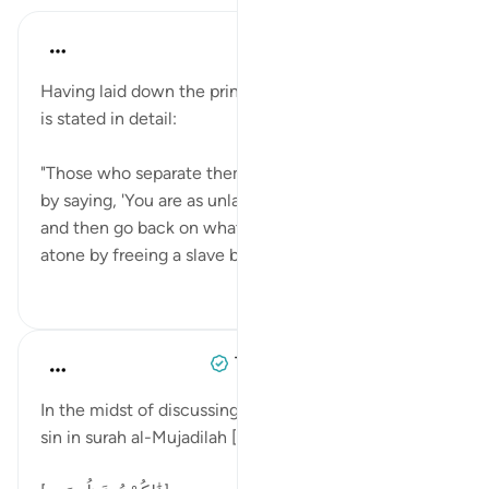
In the Shade of the Quran
۳۱ هفته پیش
·
ارجاع دادن
آیه ۳:۵۸
Having laid down the principle so clearly, the verdict
is stated in detail:
"Those who separate themselves from their wives
by saying, 'You are as unlawful to me as my mother,'
and then go back on what they have said, must
atone by freeing a slave before the ...
بیشتر ببین
۰
۰
Tulayhah Tafsir Translations
۵ سال پیش
·
ارجاع دادن
آیه ۳:۵۸
In the midst of discussing the expiation for a certain
sin in surah al-Mujadilah [58], Allah says: