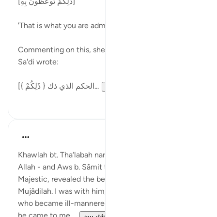
[ذَٰلِكُمْ تُوعَظُونَ بِهِ]
'That is what you are admonished with' [03]
Commenting on this, sheikh 'Abd al-Rahman al-
Sa'di wrote:
[{ ذَلِكُمْ } الحكم الذي ذك...
بیشتر ببین
۰
۱
Prophetic Commentary
۸ سال پیش
·
ارجاع دادن
آیه ۱:۵۸-۴
Khawlah bt. Tha‘labah narrates: It was about me - by
Allah - and Aws b. Sâmit that Allah, Mighty and
Majestic, revealed the beginning of Surah al-
Mujâdilah. I was with him, and he was a very old man
who became ill-mannered and miserable. One day
he came to me ...
بیشتر ببین