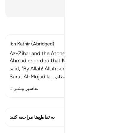
است.
Hussein Taji Kal Dari
-
تفسیر بخوانید
Ibn Kathir (Abridged)
Az-Zihar and the Atonement for It Imam
Ahmad recorded that Khuwaylah bint Tha`labah
said, "By Allah! Allah sent down the beginning of
Surat Al-Mujadila
…
ادامه مطلب
تفاسیر بیشتر
مشاهده قیراط
این آیه دارد 1 تقاطع‌ها
به تقاطع‌ها مراجعه کنید
درس‌ها