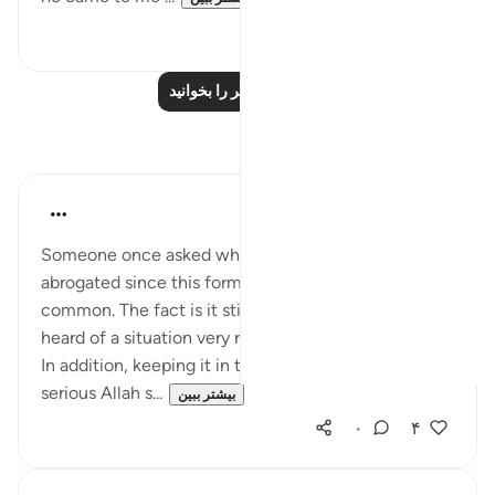
۰
۱
درس‌های بیشتر را بخوانید
بازتاب‌ها
tareq abed
۷ سال پیش
·
ارجاع دادن
آیه ۱:۵۸-۶
Someone once asked why this verse wasn't
abrogated since this form of divorce is no longer
common. The fact is it still takes place, I actually
heard of a situation very recently where it was done.
In addition, keeping it in the Quran shows how
serious Allah s...
بیشتر ببین
۰
۴