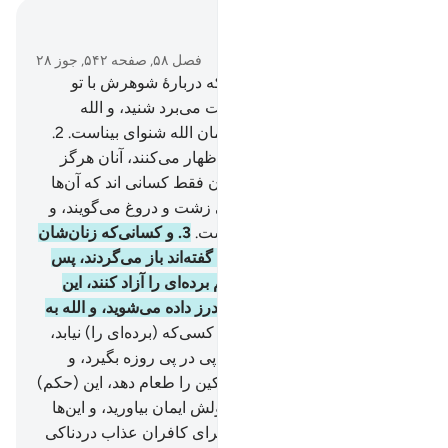
در متن بخوانید
فصل ۵۸, صفحه ۵۴۲, جوز ۲۸
1
.
به راستی الله سخن زنی را که دربارۀ شوهرش با تو
مجادله می‌کرد، و به الله شکایت می‌برد شنید، و الله
گفتگوی شما را می‌شنید، بی‌گمان الله شنوای بیناست.
2
.
کسانی از شما که زنان‌شان را ظهار می‌کنند، آنان هرگز
مادران‌شان نیستند، مادران‌شان فقط کسانی اند که آن‌ها
را زاده‌اند، بی‌گمان آن‌ها سخنی زشت و دروغ می‌گویند، و
همانا الله عفوکنندۀ آمرزگار است.
3
.
و کسانی‌که زنان‌شان
را ظهار می‌کنند، سپس از آنچه گفته‌اند باز می‌گردند، پس
باید پیش از آمیزش جنسی باهم برده‌ای را آزاد کنند، این
حکمی است که به آن (پند و) اندرز داده می‌شوید، و الله به
آنچه می‌کنید آگاه است.
4
.
پس کسی‌که (برده‌ای را) نیابد،
پیش از آمیزش جنسی، دو ماه پی در پی روزه بگیرد، و
کسی‌که نتواند پس شصت مسکین را طعام دهد، این (حکم)
برای آن است که به الله و رسولش ایمان بیاورید، و این‌ها
حدود (و احکام) الهی است، و برای کافران عذاب دردناکی