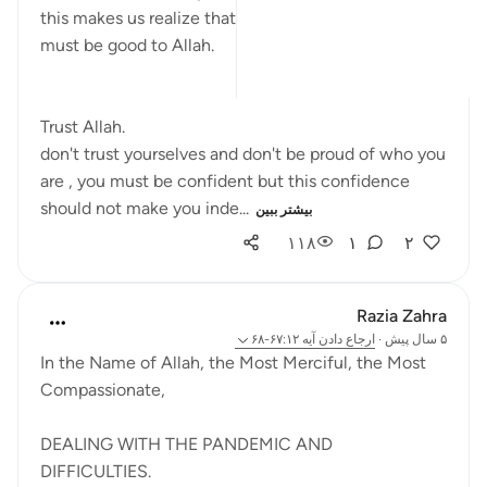
this makes us realize that each and every person
must be good to Allah.
Trust Allah.
don't trust yourselves and don't be proud of who you
are , you must be confident but this confidence
should not make you inde...
بیشتر ببین
۱۱۸
۱
۲
Razia Zahra
۵ سال پیش
·
ارجاع دادن
آیه ۶۷:۱۲-۶۸
In the Name of Allah, the Most Merciful, the Most
Compassionate,
DEALING WITH THE PANDEMIC AND
DIFFICULTIES.