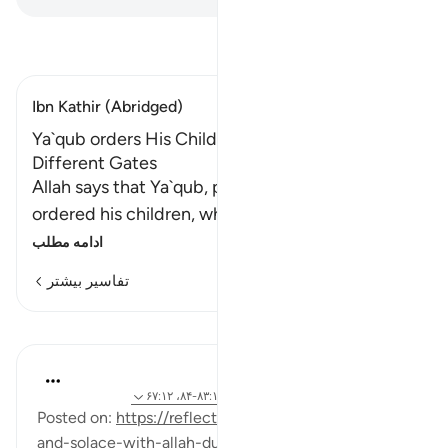
تفسیر بخوانید
Ibn Kathir (Abridged)
Ya`qub orders His Children to enter Egypt from
Different Gates
Allah says that Ya`qub, peace be upon him,
ordered his children, when he sent Binyamin w
…
ادامه مطلب
تفاسیر بیشتر
درس‌ها
J Yousef
۳ سال پیش
·
ارجاع دادن
آیه ۸۶:۱۲-۸۷، ۸۳:۱۲-۸۴، ۶۷:۱۲
Posted on:
https://reflectingon.life/articles/yacub-
and-solace-with-allah-during-loss