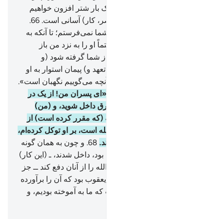
برادرمان را حفظ می‌کنیم، و یک بار شتر افزون خواهیم
آورد؛ این پیمانه (برای عزیز مصر، کار) آسانی است.
66
.
(یعقوب) گفت: «هرگز او را با شما نمی‌فرستم؛ تا آنکه به
نام الله به من پیمان دهید که حتماً او را به نزد من باز
خواهید آورد، مگر اینکه قدرت از شما گرفته شود (و
خود‌‌‌تان گرفتار آیید) پس چون (تعهد و) پیمان استوار به او
دادند، (یعقوب) گفت: «الله بر آنچه می‌گوییم نگهبان است».
67
.
و (همچنین به آن‌ها) گفت: «ای پسران من! از یک در
وارد نشوید، بلکه از درهای متفرق داخل شوید، و (من)
نمی‌توانم چیزی از (قضای) الله (که مقرر کرده است) از
شما دفع کنم، حکم تنها از آن الله است، بر او توکل کرده‌ام،
و (همۀ) متوکلان بر او توکل کنند.
68
.
و چون به همان گونه
که پدرشان به آن‌ها دستور داده بود، داخل شدند، ـ (این کار)
نمی‌توانست چیزی از (قضای) الله را از آنان دفع کند ــ جز
حاجتی (و خواهشی) که در دل یعقوب بود که آن را برآورده
کرد، و بی‌گمان او علمی داشت که ما به آموخته بودیم، و
لیکن بیشتر مردم نمی‌دانند.
Hussein Taji Kal Dari
-