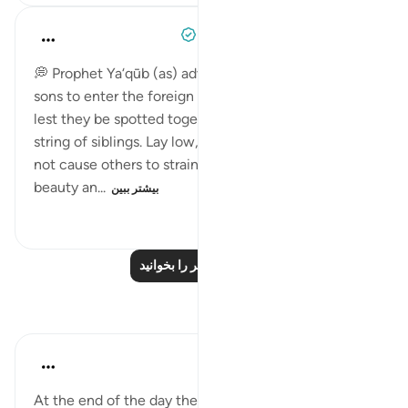
When the Stars Prostrated
۵ سال پیش
·
ارجاع دادن
آیه ۶۷:۱۲
💭 Prophet Ya‘qūb (as) advised his eleven handsome
sons to enter the foreign town from different gates
lest they be spotted together as one handsome
string of siblings. Lay low, he implores them, and do
not cause others to strain their eyes over your
beauty an...
بیشتر ببین
۱۳۱
۰
۰
درس‌های بیشتر را بخوانید
بازتاب‌ها
Saaniya Nerekar
۲ سال پیش
·
ارجاع دادن
آیه ۶۷:۱۲
At the end of the day the decision is of Allah.