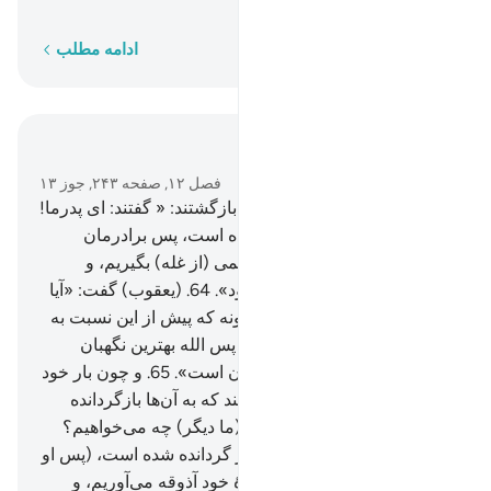
متوکلان بر او توکل کنند.
کلمه به کلمه
ادامه مطلب
در متن بخوانید
فصل ۱۲, صفحه ۲۴۳, جوز ۱۳
63
.
پس چون به سوی پدر‌شان بازگشتند: « گفتند: ای پدرما!
پیمانه (غله) از ما باز داشته شده است، پس برادرمان
(بنیامین) را با ما بفرست تا سهمی (از غله) بگیریم، و
بی‌گمان ما نگهبان او خواهیم بود».
64
.
(یعقوب) گفت: «آیا
شما را بر او امین دانم، همان‌گونه که پیش از این نسبت به
برادرش (یوسف) امین داشتم، پس الله بهترین نگهبان
است، و او مهربان‌ترین مهربانان است».
65
.
و چون بار خود
را گشودند، سرمایه‌شان را یافتند که به آن‌ها بازگردانده
شده است. گفتند: «ای پدر ما! (ما دیگر) چه می‌خواهیم؟
این سرمایه ماست که به ما باز گردانده شده است، (پس او
را با ما بفرست) و برای خانوادۀ خود آذوقه می‌آوریم، و