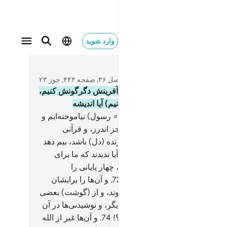
وارد شوید
متن بخوانید
فصل ۳۶, صفحه ۴۴۴, جوز ۲۳
و هر کس را طول عمر دهیم، در آفرینش دگرگونش کنیم،
ه حالت ناتوانی کودکی بر می‌گردانیم) آیا اندیشه
کنند؟!
69
.
ما (هرگز) شعر به او (= رسول) نیاموخته‌ایم و
ستۀ او نیست، این (کتاب چیزی) جز اندرز، و قرآنی
نگر نیست.
70
.
تا هر کس را که زنده (دل) باشد، بیم دهد
خن حق بر کافران ثابت شود.
71
.
آیا ندیدند که ما برای
ا از آنچه ساختۀ دست‌های ماست، چهار پایانی را
ده‌ایم، پس آنان مالک آن هستند.
72
.
و آن‌ها را برایشان
 کردیم، پس بر بعضی سوار می‌شوند، و از (گوشت) بعضی
خورند.
73
.
و برای آن‌ها بهره‌های دیگر، و نوشیدنی‌ها در آن
وانات) است، آیا سپاس نمی‌گویند؟!
74
.
و آن‌ها غیر از الله