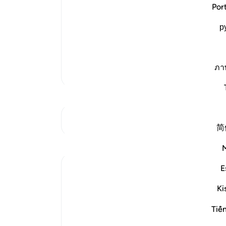
Allah tells us that the longer the son 
معبو
Por
being strong, and incapable after bein
شون
This is like the Ayah:
р
مشر
آماد
ادامه مطلب
نساز
آشکا
ภา
تفاسیر بیشتر
ari
-
یاد
شما 
به تقاطع‌ها مراجعه کنید
简
بازتاب‌ها
E
Hammad Fahim
۳۳ هفته پیش
·
ارجاع دادن
آیه ۵۰:۳۶-۸۳
Ki
Assalamu Alaikum wa Rahmatullahi wa
Barakatuh!
Tiế