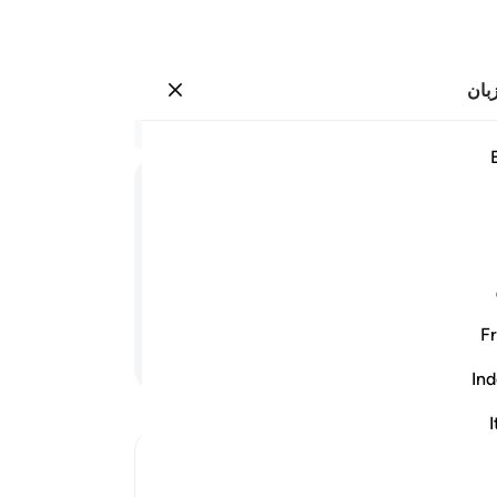
بان
وارد شوید
 افلا يعقلون ٦٨
در 
۶۸:۳۶
.
68
ﲸ
ﲹ
(و ب
نمی‌
م، (و به حالت ناتوانی کودکی بر
شای
روش
Fr
و س
ادامه مطلب
آن‌ه
Ind
آفری
رام
I
می‌
Ibn Kathir (Abridged)
(حی