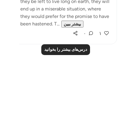
they be left to live long on earth, they will
end up in a miserable situation, where
they would prefer for the promise to have
been hastened. T...
بیشتر ببین
۰
۱
درس‌های بیشتر را بخوانید
Notes
placeholders
close