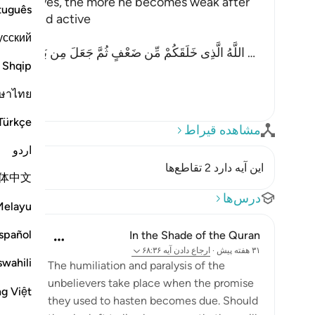
of Adam lives, the more he becomes weak after
tuguês
g able and active
усский
…
اللَّهُ الَّذِى خَلَقَكُمْ مِّن ضَعْفٍ ثُمَّ جَعَلَ مِن بَعْدِ ضَعْفٍ قُوَّةٍ ثُمَّ جَعَلَ مِن بَعْدِ قُوَّةٍ ضَعْفاً وَشَيْبَةً يَخْلُقُ
Shqip
ษาไทย
Türkçe
مشاهده قیراط
اردو
این آیه دارد 2 تقاطع‌ها
体中文
درس‌ها
Melayu
spañol
In the Shade of the Quran
۳۱ هفته پیش
·
ارجاع دادن
آیه ۶۸:۳۶
swahili
The humiliation and paralysis of the
unbelievers take place when the promise
ng Việt
they used to hasten becomes due. Should