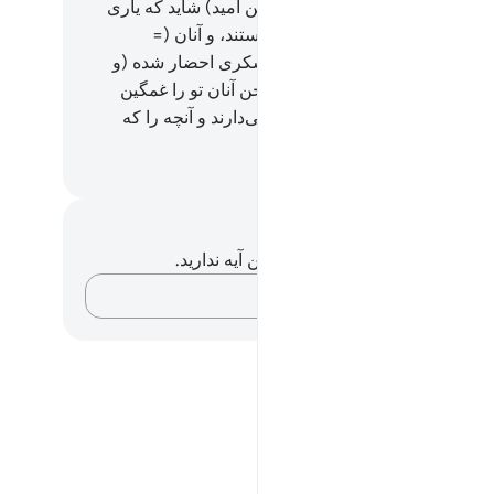
دانی (برای خود) بر گزیدند، (به این امید) شاید که یاری
د.
75
.
آن‌ها قادر به یاری ایشان نیستند، و آنان (=
کان) برای این‌ها (= معبودان) لشکری احضار شده (و
ه) هستند.
76
.
پس (ای پیامبر) سخن آنان تو را غمگین
د، بی‌گمان ما آنچه را که پنهان می‌دارند و آنچه را که
ر می‌کنند، می‌دانیم.
Hussein Taji Kal D
داشت‌ها و تأملات
هیچ یادداشت و تأملی در مورد این آیه ندارید.
افکارتان را ثبت کنید…