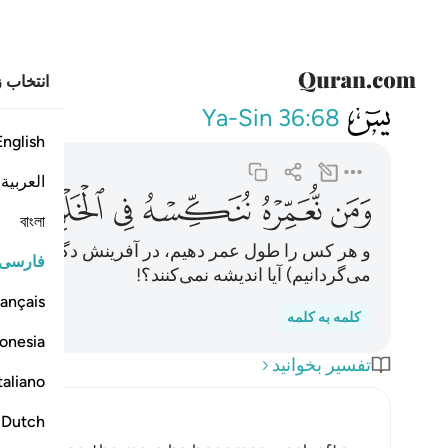
انتخاب ز
036
ومن نعمره ننكسه في الخلق
Ya-Sin
36:68
English
العربية
ﲱ
ﲲ
ﲳ
ﲴ
ﲵﲶ
ﲷ
বাংলা
و هر کس را طول عمر دهیم، در آفرینش دگرگونش کنی
فارسی
می‌گردانیم) آیا اندیشه نمی‌کنند؟!
ançais
کلمه به کلمه
onesia
تفسیر بخوانید
taliano
Dutch