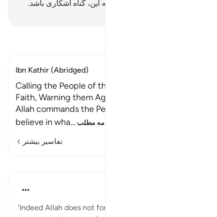
می‌بندند، و همین کافی است که این، گناه آشکاری باشد.
Hussein Taji Kal Dari
-
تفسیر بخوانید
Ibn Kathir (Abridged)
Calling the People of the Book to Embrace the
Faith, Warning them Against Doing Otherwise
Allah commands the People of the Scriptures to
believe in wha
…
ادامه مطلب
تفاسیر بیشتر
درس‌ها
Abu Bakr Zoud
۵ سال پیش
·
ارجاع دادن
آیه ۴۸:۴
'Indeed Allah does not forgive Shirk (associating