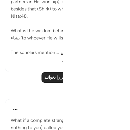
partners in His worship), and He forgives anything
besides that (Shirk) to whoever He wills…' Surat An-
Nisa:48.
What is the wisdom behind Allah’s ﷻ words, لمن
يشاء 'to whoever He wills'?
The scholars mention ...
بیشتر ببین
۵۶۰
۰
۱۹
درس‌های بیشتر را بخوانید
بازتاب‌ها
A Siddiqui
۶ سال پیش
·
ارجاع دادن
آیه ۴۸:۴
What if a complete stranger (who owes absolutely
nothing to you) called you a dog or pig. Or a snake.