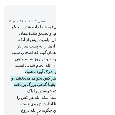
در متن بخوانید
فصل ۴, صفحه ۸۶, جوز ۵
47
.
ای کسانی‌که کتاب (آسمانی) به شما داده شده‌است! به
آنچه (بر پیامبر خود) نازل کردیم، و تصدیق‌کنندۀ همان
چیزی است که با شماست، ایمان بیاورید، پیش از آنکه
صورت‌هایی را محو کنیم، آنگاه آن‌ها را به پشت سر باز
گردانیم، یا آن‌ها را لعنت کنیم، همان‌گونه که اصحاب شنبه
(گروهی از یهود که نافرمانی کردند و در روز شنبه ماهی
گرفتند) را لعنت کردیم. و فرمان الله انجام شدنی است.
48
.
بی‌گمان الله این را که به او شرک آورده شود،
نمی‌بخشد، و غیر از آن را برای هر کس بخواهد می‌بخشد، و
هر کس که به الله شرک ورزد، یقیناً گناهی بزرگ بر بافته
است.
49
.
آیا ندیدی کسانی را که خویشتن را پاک
می‌شمارند، (و خودستائی می‌کنند) بلکه الله هر کس را
بخواهد پاک می‌گرداند، و به آن‌ها اندازۀ نخ روی هسته
خرمایی ستم نمی‌شوند.
50
.
ببین چگونه بر الله دروغ