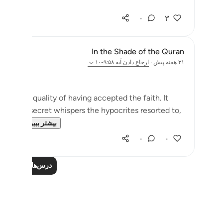
۰
۳
In the Shade of the Quran
۳۱ هفته پیش
·
ارجاع دادن
آیه ۹:۵۸-۱۰
eir very quality of having accepted the faith. It
e sort of secret whispers the hypocrites resorted to,
ssi...
بیشتر ببین
۰
۰
درس‌های بیشتر را ب