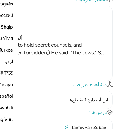
tuguês
усский
Shqip
أَلَمْ تَرَ إِلَى 
ษาไทย
bidden to hold secret counsels, and
Türkçe
 had been forbidden,) He said, "The Jews." S
…
اردو
体中文
مشاهده قیراط
Melayu
spañol
این آیه دارد 1 تقاطع‌ها
swahili
درس‌ها
ng Việt
Taimiyyah Zubair