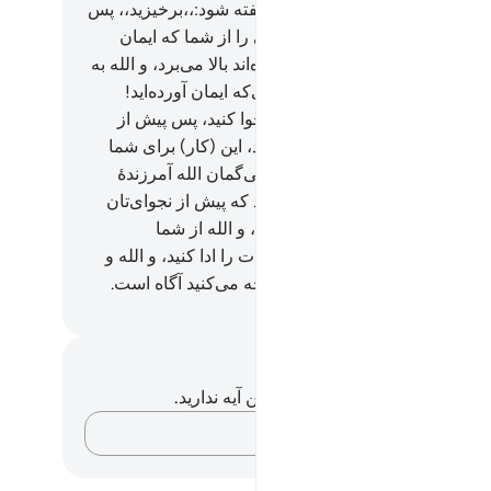
 گشایش می‌آورد، و هنگامی‌که گفته شود:،،برخیزید،، پس
زید، الله مقام (و درجات) کسانی را از شما که ایمان
ه‌اند و کسانی را که علم داده شده‌اند بالا می‌برد، و الله به
 می‌کنید آگاه است.
12
.
ای کسانی‌که ایمان آورده‌اید!
می‌که می‌خواهید با رسول الله نجوا کنید، پس پیش از
ی‌تان صدقه‌ای (در راه الله) بدهید، این (کار) برای شما
 و پاکیزه‌تر است. پس اگر نیابید، بی‌گمان الله آمرزندۀ
بان است.
13
.
آیا (از فقر) ترسیدید که پیش از نجوای‌تان
اتی دهید؟ پس چون چنین نکردید، و الله از شما
شت، پس نماز را برپا دارید و زکات را ادا کنید، و الله و
برش را اطاعت کنید، و الله به آنچه می‌کنید آگاه است.
Hussein Taji Kal D
داشت‌ها و تأملات
هیچ یادداشت و تأملی در مورد این آیه ندارید.
افکارتان را ثبت کنید…