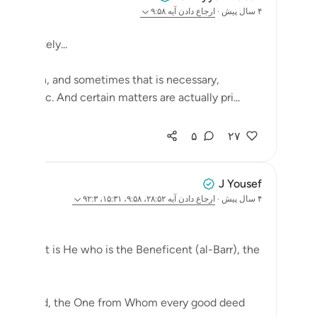
۴ سال پیش
·
ارجاع دادن
آیه ۹:۵۸
e privately...
ersation, and sometimes that is necessary,
 public. And certain matters are actually pri...
۵
۲۷
J Yousef
۴ سال پیش
·
ارجاع دادن
آیه ۲۸:۵۲، ۹:۵۸، ۱۵:۳۱، ۹۲:۳
Indeed, it is He who is the Beneficent (al-Barr), the
Doer of Good, the One from Whom every good deed