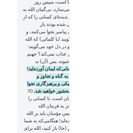
 آن که هرکجا باشند او همراه آن‌ها است، سپس روز
ت آن‌ها را به آنچه کرده‌اند باخبر می‌سازد، بی‌گمان الله به
 چیز داناست.
8
.
(ای پیامبر!) مگر ندیده‌ای کسانی را که از
 نهی شدند سپس به آنچه از آن نهی شده بودند باز
ردند و به گناه و تجاوز و نافرمانی پیامبر نجوا می‌کنند، و
می‌که نزد تو می‌آیند تو را تحیتّی گویند (با کلماتی) که الله
ن تو را تحیت و سلام نگفته است، و در دل خود می‌گویند:
الله ما را به (کیفر) آنچه می‌گوییم عذاب نمی‌کند؟ جهنم
 آن‌ها کافی است، به آن وارد می‌شوند، پس (آن) بد
انجام و) جایگاهی است.
9
.
ای کسانی‌که ایمان آورده‌اید!
می‌که با یکدیگر نجوا می‌کنید پس به گناه و تجاوز و
مانی رسول الله نجوا نکنید، و به نیکی و پرهیزگاری نجوا
، و از الله بترسید که به سوی او محشور خواهید شد.
10
.
این نیست که نجوا از (سوی) شیطان است، تا کسانی را
یمان آورده‌اند اندوهگین سازد، و جز به فرمان الله
تواند هیچ ضرری به آن‌ها برساند، پس مؤمنان باید بر الله
 کنند.
11
.
ای کسانی‌که ایمان آورده‌اید! هنگامی‌که به شما
 شود: در مجالس جا باز کنید، پس (جا) باز کنید، الله برای