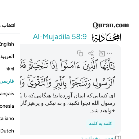
انتخاب ز
058
يا ايها الذين
Al-Mujadila
58:9
English
العربية
ﲞ
ﲟ
ﲠ
ﲡ
ﲢ
ﲣ
ﲤ
বাংলা
ﲨ
ﲩ
ﲪ
ﲫﲬ
ﲭ
ﲮ
فارسی
ançais
ای کسانی‌که ایمان آورده‌اید! هنگامی‌که با یکدیگر نجو
رسول الله نجوا نکنید، و به نیکی و پرهیزگاری نجوا ک
onesia
خواهید شد.
taliano
کلمه به کلمه
Dutch
تفسیر بخوانید