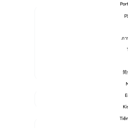
مگر
Por
قیام
Ibn Kathir (Abridged)
р
همه
نجوا
The Evil of the Jews
Ibn Abi Najih reported from Mujahid,
می‌گ
الَّذِينَ نُهُواْ عَنِ النَّجْوَى ثُمَّ يَعُودُونَ لِمَا نُهُواْ عَنْهُ
هنگا
ภา
(Have you not seen those who were for
با آ
afterwards returned to that which they
چرا 
برای
ادامه مطلب
(سر
تفاسیر بیشتر
简
هنگا
نافر
کنید
جز 
E
به تقاطع‌ها مراجعه کنید
که ا
Ki
نمی‌
توکل
Tiế
گفته