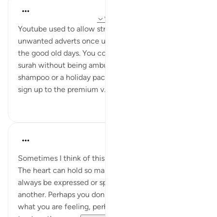
Hammad Fahim
۴۳ هفته پیش
·
ارجاع دادن
آیه ۱۸۶:۲، ۷:۲۰
Youtube used to allow streaming without any
unwanted adverts once upon a time. Those were
the good old days. You could listen to an entire
surah without being ambushed with an advert about
shampoo or a holiday package. Now, you have to
sign up to the premium v...
بیشتر ببین
۱۷
۳۷
A Siddiqui
۵ سال پیش
·
ارجاع دادن
آیه ۷:۲۰
Sometimes I think of this ayah before making dua.
The heart can hold so many feelings and they can't
always be expressed or spoken for one reason or
another. Perhaps you don't know how to explain
what you are feeling, perhaps there isn't anyone