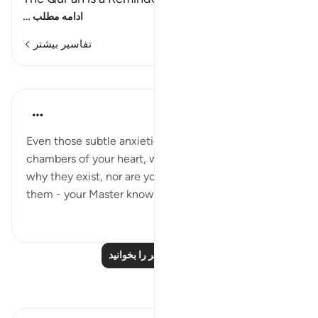
…
ادامه مطلب
تفاسیر بیشتر
درس‌ها
Mohammad Elshinawy
۸ سال پیش
·
ارجاع دادن
آیه ۷:۲۰
Even those subtle anxieties that lie deep within the
chambers of your heart, which you have no idea
why they exist, nor are you able to properly express
them - your Master knows them better than you do.
۱
۳
درس‌های بیشتر را بخوانید
بازتاب‌ها