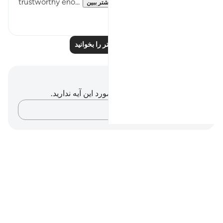
trustworthy eno...
بیشتر ببین
۱۰
۴۰
بازتاب‌های بیشتر را بخوانید
یادداشت‌ها و تأملات
شما هیچ یادداشت و تأملی در مورد این آیه ندارید.
افکارتان را ثبت کنید…
Notes
placeholders