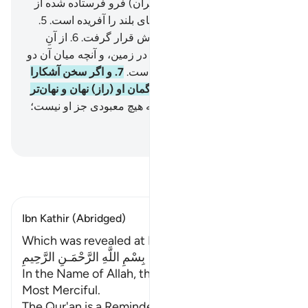
که (از الله) می‌ترسد.
4
.
(این قرآن) فرو فرستاده شده از
سوی کسی‌که زمین و آسمان‌های بلند را آفریده است.
5
.
(الله) رحمان (است که) بر عرش قرار گرفت.
6
.
از آنِ
اوست آنچه در آسمان‌ها و آنچه در زمین، و آنچه میان آن دو
است، و آنچه زیر خاک (پنهان) است.
7
.
و اگر سخن آشکارا
بگویی (یا آن را پنهان داری) بی‌گمان او (راز) نهان و نهان‌تر
را می‌داند.
8
.
(او) الله است، که هیچ معبودی جز او نیست؛
نام‌های نیکو از آنِ اوست.
Hussein Taji Kal Dari
-
تفسیر بخوانید
Ibn Kathir (Abridged)
Which was revealed at Makkah
بِسْمِ اللَّهِ الرَّحْمَـنِ الرَّحِيمِ
In the Name of Allah, the Most Gracious, the
Most Merciful.
The Qur'an is a Reminder