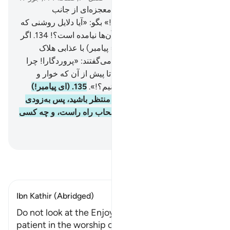
133
.
و (مشرکان) گفتند: «چرا معجزه‌ای از جانب
پروردگارش برای ما نمی‌آورد؟!» بگو: «آیا دلایل روشنی که
در کتاب‌های پیشین بوده برای آن‌ها نیامده است؟!
134
.
اگر
(ما) آن‌ها را پیش از آمدن او (= پیامبر) با عذابی هلاک
می‌کردیم؛ قطعاً (روز قیامت) می‌گفتند: «پروردگارا! چرا
پیامبری به‌سوی ما نفرستادی، تا پیش از آن که خوار و
رسوا شویم از آیات تو پیروی کنیم؟!».
135
.
(ای پیامبر!)
بگو: «همه منتظرند، شما (نیز) منتظر باشید، پس به‌زودی
خواهید دانست که چه کسی اصحاب راه راست، و چه کسی
هدایت یافته‌اند».
Hussein Taji Kal Dari
-
تفسیر بخوانید
Ibn Kathir (Abridged)
Do not look at the Enjoyment of the Wealthy, be
patient in the worship of Allah