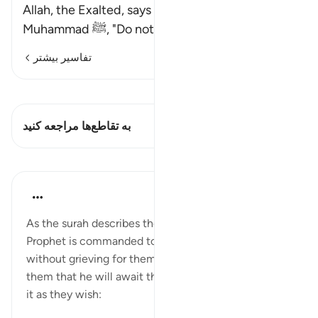
Allah, the Exalted, says to His Prophet
…
Muhammad ﷺ, "Do not look at wha
ادامه مطلب
تفاسیر بیشتر
مشاهده قیراط
این آیه دارد 1 تقاطع‌ها
به تقاطع‌ها مراجعه کنید
درس‌ها
In the Shade of the Quran
۳۱ هفته پیش
·
ارجاع دادن
آیه ۱۳۵:۲۰
As the surah describes the unbelievers' end, the
Prophet is commanded to leave them alone,
without grieving for them. He should announce to
them that he will await the end, and let them await
it as they wish: