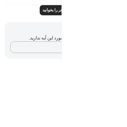
بازتاب‌های بیشتر را بخوانید
یادداشت‌ها و تأملات
شما هیچ یادداشت و تأملی در مورد این آیه ندارید.
افکارتان را ثبت کنید…
Notes
placeholders
close