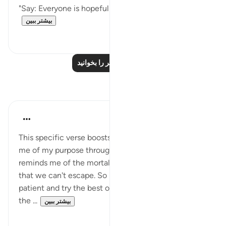
"Say: Everyone is hopefully waiting; so wait, if y...
بیشتر ببین
۰
۰
درس‌های بیشتر را بخوانید
بازتاب‌ها
Daniyal Altaf
۲ سال پیش
·
ارجاع دادن
آیه ۱۳۵:۲۰
This specific verse boosts my patience and reminds
me of my purpose through the test of life , and it
reminds me of the mortal world and the end to it
that we can't escape. So be conscious of Allah , be
patient and try the best of your authority and leave
the ...
بیشتر ببین
۰
۳