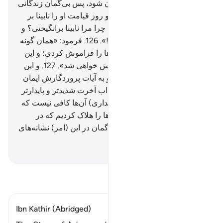
و کسی‌که از یاد من روی گردان شود، پس بی‌گمان زندگانی
(سخت و) تنگی خواهد داشت، و روز قیامت او را نابینا بر
انگیزیم.
125
.
گوید: «پروردگارا! چرا مرا نابینا برانگیختی؟ و
حال آنکه من (در دنیا) بینا بودم!».
126
.
فرمود: «همان گونه
که آیات ما برای تو آمد پس آن‌ها را فراموش کردی؛ و این
گونه امروز (تو در آتش) فراموش خواهی شد».
127
.
و این
گونه کسی را که اسراف کند، و به آیات پروردگارش ایمان
نیاورد؛ جزا می‌دهیم، و یقیناً عذاب آخرت شدیدتر و پایدارتر
است.
128
.
آیا برای هدایت (و بیداری) آن‌ها کافی نیست که
پیش از اینان چه بسیار از نسل‌ها را هلاک کردیم که در
مساکن آن‌ها راه می‌روند؟! بی‌گمان در این (امر) نشانه‌های
برای خردمندان است.
Hussein Taji Kal Dari
-
تفسیر بخوانید
Ibn Kathir (Abridged)