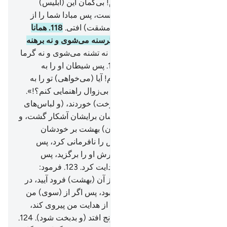
باز زد.
117
.
پس گفتیم: «ای آدم! بی‌گمان این (ابلیس)
دشمن تو و (دشمن) همسرت است، پس مبادا شما را از
بهشت بیرون کند که به رنج (و مشقت) افتی.
118
.
همانا
برای تو این است که در آن نه گرسنه می‌شوی و نه برهنه
می‌مانی.
119
.
و آن که تو در آن نه تشنه می‌شوی و نه گرما
(و سوزش آفتاب) می‌یابی.
120
.
پس شیطان او را به
وسوسه انداخت، گفت: «ای آدم! آیا (می‌خواهی) تو را به
درخت جاودانگی و فرمانروایی بی‌زوال راهنمایی کنم؟!».
121
.
آنگاه (آدم و حوا) از آن (درخت) خوردند، (و لباس‌های
بهشتی آن‌ها ریخت) پس عورتشان برایشان آشکار گشت، و
شروع کردند که از برگ (درختان) بهشت بر خودشان
می‌چسباندند، و آدم پروردگارش را نافرمانی کرد، پس
گمراه شد.
122
.
سپس پروردگارش او را برگزید، پس
توبه‌اش را پذیرفت، و (او را) هدایت کرد.
123
.
فرمود:
«(شما دو تن با ابلیس) همگی از آن (بهشت) فرود آیید، در
حالی‌که دشمن یکدیگر خواهید بود، پس اگر از (سوی) من
هدایتی برای شما بیاید، هر کس از هدایت من پیروی کند،
پس نه گمراه می‌شود و نه به رنج افتد (و بدبخت شود).
124
.