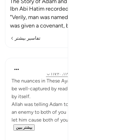
The Story of Adam and Iblis
Ibn Abi Hatim recorded that Ibn `Abbas said,
"Verily, man was named Insan only because he
was given a covenant, but he forg
…
ادامه مطلب
تفاسیر بیشتر
درس‌ها
Mohannad Hakeem
۶ سال پیش
·
ارجاع دادن
آیه ۱۱۸:۲۰، ۱۱۹:۲۰، ۱۱۷:۲۰
The nuances in These Ayahs (Taha, 117-119) cannot
be well-captured by reading the English translation
by itself.
Allah was telling Adam to be careful : the Satan is
an enemy to both of you (Adam and Eve)! So don't
let him cause both of you (Adam and Eve!) to ...
بیشتر ببین
۱
۴