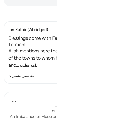
تفسیر بخوانید
Ibn Kathir (Abridged)
Blessings come with Faith, while Kufr brings
Torment
Allah mentions here the little faith of the people
of the towns to whom He sent Messengers. In
ano
…
ادامه مطلب
تفاسیر بیشتر
درس‌ها
Dr. Magdy Al-Hilali
۳ سال پیش
·
ارجاع دادن
آیه ۹۹:۷، ۸۷:۱۲
ارسال شده در
Muslim American Society
An Imbalance of Hope and Fear