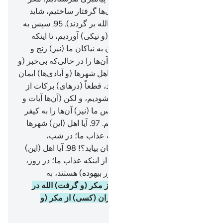
اینکه اهلش را به رنج‌ها و سختی‌ها گرفتار ساختیم، شاید
تضرع و زاری کنند (و به سوی الله بر گردند).
95
.
سپس به
جای ناخوشی (و بدی)، خوشی (و نیکی) آوردیم، تا اینکه
افزون شدند، و گفتند: «بی‌گمان به نیاکان ما (نیز) رنج و
راحتی رسیده بود» پس ناگهان آن‌ها را در حالی‌که بی‌خبر (و
غافل) بودند گرفتیم.
96
.
و اگر اهل شهرها (و آبادی‌ها) ایمان
می‌آوردند و تقوا پیشه می‌کردند، قطعاً (در‌‌های) برکات از
آسمان و زمین را بر آن‌ها می‌گشودیم، و لکن (آن‌ها آیات و
پیامبران ما را) تکذیب کردند، پس ما (نیز) آن‌ها را به کیفر
آنچه انجام می‌دادند، فرو گرفتیم.
97
.
آیا اهل (این) شهرها
(و آبادی‌ها) ایمن هستند از اینکه عذاب ما؛ در شب،
هنگامی‌که خفته باشند سراغ‌شان بیاید؟!
98
.
آیا اهل (این)
شهرها (و آبادی‌ها) ایمن هستند از اینکه عذاب ما؛ در روز،
هنگامی‌که سرگرم بازی (و امور بیهوده) هستند، به
سراغ‌شان بیاید؟!
99
.
آیا آن‌ها از مکر (و گرفت) الله در
امانند؟! در حالی‌که جز زیان‌کاران (کسی) از مکر (و
گرفت) الله ایمن نمی‌شود.
Hussein Taji Kal Dari
-