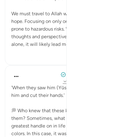
We must travel to Allah with both wings of fear and
hope. Focusing on only one of the two makes us
prone to hazardous risks. When we base our
thoughts and perspectives upon the fear of God
alone, it will likely lead most people t...
بیشتر ببین
۴
۲۳
When the Stars Prostrated
۵ سال پیش
·
ارجاع دادن
آیه ۹۹:۷، ۳۱:۱۲
'When they saw him (Yūsuf), they greatly admired
him and cut their hands.'
💭 Who knew that these knives would expose
them? Sometimes, what we think we have the
greatest handle on in life later exposes our true
colors. In this case, it was the knives. In othe...