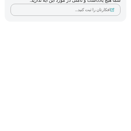
شما هیچ یادداشت و تأملی در مورد این آیه ندارید.
افکارتان را ثبت کنید…
Notes
placeholders
close