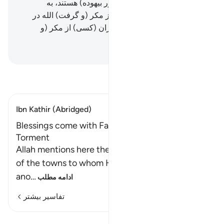
هنگامی‌که سرگرم بازی (و امور بیهوده) هستند، به
سراغ‌شان بیاید؟!
99
.
آیا آن‌ها از مکر (و گرفت) الله در
امانند؟! در حالی‌که جز زیان‌کاران (کسی) از مکر (و
گرفت) الله ایمن نمی‌شود.
Hussein Taji Kal Dari
-
تفسیر بخوانید
Ibn Kathir (Abridged)
Blessings come with Faith, while Kufr brings
Torment
Allah mentions here the little faith of the people
of the towns to whom He sent Messengers. In
ano
…
ادامه مطلب
تفاسیر بیشتر
مشاهده قیراط