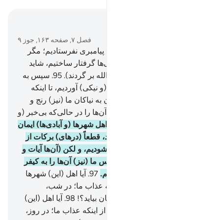
در متن بخوانید
فصل ۷, صفحه ۱۶۳, جوز ۹
94
.
و ما در هیچ شهر (و دیاری) پیامبری نفرستادیم؛ مگر
اینکه اهلش را به رنج‌ها و سختی‌ها گرفتار ساختیم، شاید
تضرع و زاری کنند (و به سوی الله بر گردند).
95
.
سپس به
جای ناخوشی (و بدی)، خوشی (و نیکی) آوردیم، تا اینکه
افزون شدند، و گفتند: «بی‌گمان به نیاکان ما (نیز) رنج و
راحتی رسیده بود» پس ناگهان آن‌ها را در حالی‌که بی‌خبر (و
غافل) بودند گرفتیم.
96
.
و اگر اهل شهرها (و آبادی‌ها) ایمان
می‌آوردند و تقوا پیشه می‌کردند، قطعاً (در‌‌های) برکات از
آسمان و زمین را بر آن‌ها می‌گشودیم، و لکن (آن‌ها آیات و
پیامبران ما را) تکذیب کردند، پس ما (نیز) آن‌ها را به کیفر
آنچه انجام می‌دادند، فرو گرفتیم.
97
.
آیا اهل (این) شهرها
(و آبادی‌ها) ایمن هستند از اینکه عذاب ما؛ در شب،
هنگامی‌که خفته باشند سراغ‌شان بیاید؟!
98
.
آیا اهل (این)
شهرها (و آبادی‌ها) ایمن هستند از اینکه عذاب ما؛ در روز،