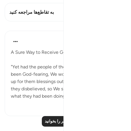
این آیه دارد 1 تقاطع‌ها
به تقاطع‌ها مراجعه کنید
درس‌ها
In the Shade of the Quran
۳۱ هفته پیش
·
ارجاع دادن
آیه ۹۶:۷
A Sure Way to Receive God's Blessings
"Yet had the people of those cities believed and
been God-fearing, We would indeed have opened
up for them blessings out of heaven and earth. But
they disbelieved, so We smote them on account of
what they had been doing....
بیشتر ببین
۰
۰
درس‌های بیشتر را بخوانید