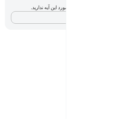
یادداشت‌ها و تأملات
شما هیچ یادداشت و تأملی در مورد این آیه ندارید.
افکارتان را ثبت کنید…
Notes
placeholders
close