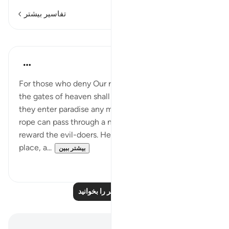
تفاسیر بیشتر
درس‌ها
In the Shade of the Quran
۳۱ هفته پیش
·
ارجاع دادن
آیه ۴۱:۷
For those who deny Our revelations and scorn them
the gates of heaven shall not be opened; nor shall
they enter paradise any more than a thick, twisted
rope can pass through a needle's eye. Thus do We
reward the evil-doers. Hell shall be their resting
place, a...
بیشتر ببین
۰
۰
درس‌های بیشتر را بخوانید