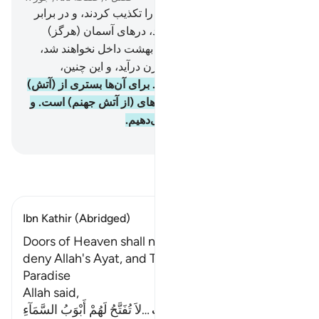
40
.
بی‌گمان کسانی‌که آیات ما را تکذیب کردند، و در برابر
آن (گردن‌کَشی و) تکبر ورزیدند، درهای آسمان (هرگز)
برایشان گشوده نمی‌شود، و به بهشت داخل نخواهند شد،
مگر این که شتر از سوراخ سوزن درآید، و این چنین،
گناه‌کاران را کیفر می‌دهیم.
41
.
برای آن‌ها بستری از (آتش)
جهنم و (نیز) روی آن‌ها پوشش‌های (از آتش جهنم) است. و
این چنین ستمکاران را کیفر می‌دهیم.
Hussein Taji Kal Dari
-
تفسیر بخوانید
Ibn Kathir (Abridged)
Doors of Heaven shall not open for Those Who
deny Allah's Ayat, and They shall never enter
Paradise
Allah said,
…
لاَ تُفَتَّحُ لَهُمْ أَبْوَبُ السَّمَآءِ
ادامه مطلب