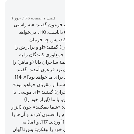
در متن بخوانید
فصل ۷, صفحه ۱۶۵, جوز ۹
109
.
اشراف (و بزرگان) از قوم فرعون گفتند: «به راستی
این (شخص) جادوگری (ماهرو) داناست.
110
.
می‌خواهد
شما را از سرزمین تان بیرون کند، پس چه فرمان
می‌دهید؟».
111
.
(آنگاه به فرعون) گفتند: «او و برادرش را
بازداشت کن، (و مهلت دهید) و جمع‌آوری کنندگان را به
(همۀ) شهرها بفرست.
112
.
تا همۀ ساحران دانا (و ماهر) را
به نزد تو بیاورند.
113
.
و ساحران نزد فرعون آمدند، گفتند:
«آیا اگر ما پیروز شدیم، پاداشی برای ما خواهد بود؟».
114
.
(فرعون) گفت: «آری! بتحقیق شما از مقربان خواهید بود».
115
.
(روز موعد فرا رسید، ساحران) گفتند: «ای موسی! یا
نخست تو (عصای خود را) بیفکن، یا ما (ابزار خود را)
می‌افکنیم».
116
.
(موسی) گفت: «شما بیفکنید» چون (ابزار
خود را) افکندند، چشم‌های مردم را افسون کردند و آن‌ها را
ترساندند، و سحر عظیمی (پدید) آوردند.
117
.
و (ما) به
موسی وحی کردیم که: «عصای خود را بیفکن» پس ناگهان