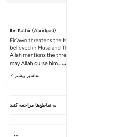
تفسیر بخوانید
Ibn Kathir (Abridged)
Fir`awn threatens the Magicians after They
believed in Musa and Their Response to Him
Allah mentions the threats that the Fir`awn -
may Allah curse him
…
ادامه مطلب
تفاسیر بیشتر
مشاهده قیراط
این آیه دارد 1 تقاطع‌ها
به تقاطع‌ها مراجعه کنید
درس‌ها
Abdelrahman Badawy