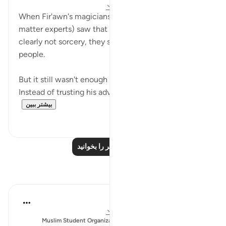
۳ سال پیش
·
ارجاع دادن
آیه ۱۱۹:۷-۱۲۳
When Fir'awn's magicians, i.e., his SMEs (subject-
matter experts) saw that Musa's miracles were
clearly not sorcery, they submitted to Allah. Sincere
people.
But it still wasn't enough to convince Fir'awn.
Instead of trusting his advisors, he preferred to aba...
بیشتر ببین
۱
۱۸
درس‌های بیشتر را بخوانید
بازتاب‌ها
Sajid Bhutta
۶ سال پیش
·
ارجاع دادن
آیه ۱۲۳:۷-۱۲۶
ارسال شده
Muslim Student Organization & Women in Islam