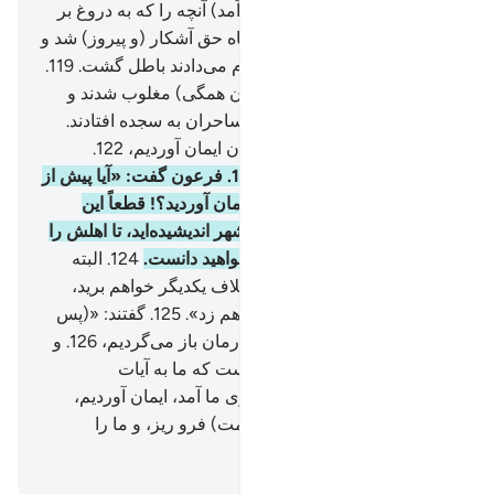
آن (عصا، به صورت اژدهای درآمد) آنچه را که به دروغ بر
ساخته بودند، می‌بلعید.
118
.
آنگاه حق آشکار (و پیروز) شد و
آنچه آن‌ها (ساخته بودند و) انجام می‌دادند باطل گشت.
119
.
پس در آنجا (فرعون و فرعونیان همگی) مغلوب شدند و
خوار و زبون بازگشتند.
120
.
و ساحران به سجده افتادند.
121
.
گفتند: «به پروردگار جهانیان ایمان آوردیم،
122
.
پروردگار موسی و هارون».
123
.
فرعون گفت: «آیا پیش از
آنکه به شما اجازه دهم، به او ایمان آوردید؟! قطعاً این
دسیسه و نیرنگی است که در شهر اندیشیده‌اید، تا اهلش را
از آن بیرون کنید، پس بزودی خواهید دانست.
124
.
البته
دست‌هایتان و پاهای‌تان را به خلاف یکدیگر خواهم برید،
سپس همگی شما را به دار خواهم زد».
125
.
گفتند: «(پس
از شهادت) ما به سوی پروردگارمان باز می‌گردیم،
126
.
و
تنها انتقام تو از ما بخاطر این است که ما به آیات
پروردگارمان هنگامی‌که به سوی ما آمد، ایمان آوردیم،
پروردگارا! بر ما صبر (و استقامت) فرو ریز، و ما را
مسلمان بمیران».
Hussein Taji Kal Dari
-