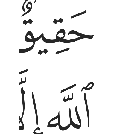
ﱁ
ﱂ
ﱇ
ﱈ