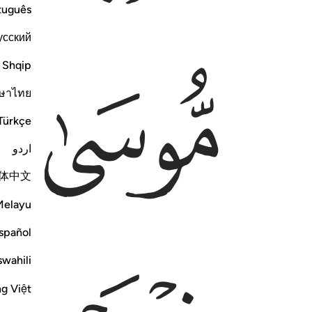
tuguês
усский
ﲲ
ﲳ
Shqip
ษาไทย
Türkçe
اردو
体中文
Melayu
spañol
swahili
ng Việt