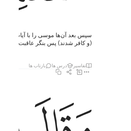
سپس بعد آن‌ها موسی را با آیات (و نشا
(و کافر شدند) پس بنگر عاقبت مفسدان
تفاسیر
درس ها
بازتاب ها
ﳀ
ﳁ
وقال موسى يا فرعون اني رسول من رب العالمين ٠٤
وَقَالَ مُوسَىٰ يَـٰفِرْعَوْنُ إِنِّى رَسُولٌۭ مِّن رَّبِّ ٱلْ