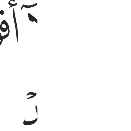
ﱃ
ﱄ
ﱅ
ﱉﱊ
ﱋ