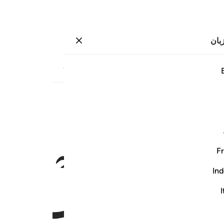
بان
وارد شوید
صفحه
۱۶۳
جزء
۹
/
حزب
۱۷
ﲰ
ﲱ
فظلموا بها فانظر كيف كان عاقبة المفسدين ١٠٣
فِرْعَوْنَ وَمَلَإِي۟هِۦ فَظَلَمُوا۟ بِهَا ۖ فَٱنظُرْ كَيْفَ كَانَ عَـٰقِبَةُ ٱلْمُفْسِدِين
Fr
Ind
I