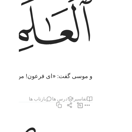
ﳇ
و موسی گفت: «ای فرعون! من فرستاده‌
تفاسیر
درس ها
بازتاب ها
حقيق على ان لا اقول على الله الا الحق قد جيتكم ب
حَقِيقٌ عَلَىٰٓ أَن لَّآ أَقُولَ عَلَى ٱللَّهِ إِلَّا ٱلْحَقَّ ۚ قَدْ جِئْتُك