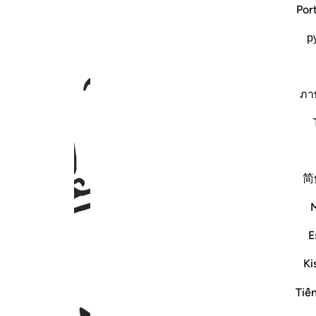
Por
р
ﲴ
ภา
简
E
Ki
Tiế