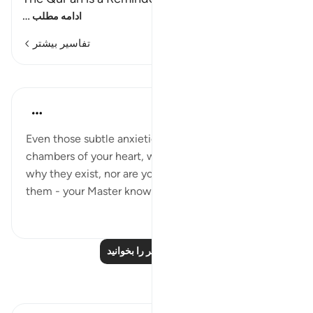
…
ادامه مطلب
تفاسیر بیشتر
درس‌ها
Mohammad Elshinawy
۸ سال پیش
·
ارجاع دادن
آیه ۷:۲۰
Even those subtle anxieties that lie deep within the
chambers of your heart, which you have no idea
why they exist, nor are you able to properly express
them - your Master knows them better than you do.
۱
۳
درس‌های بیشتر را بخوانید
بازتاب‌ها