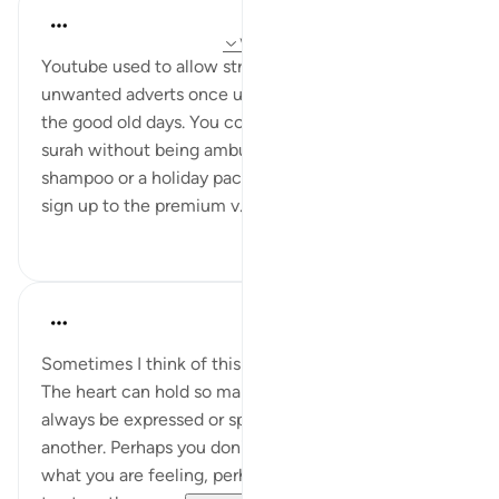
Hammad Fahim
۴۳ هفته پیش
·
ارجاع دادن
آیه ۱۸۶:۲، ۷:۲۰
Youtube used to allow streaming without any
unwanted adverts once upon a time. Those were
the good old days. You could listen to an entire
surah without being ambushed with an advert about
shampoo or a holiday package. Now, you have to
sign up to the premium v...
بیشتر ببین
۱۷
۳۷
A Siddiqui
۵ سال پیش
·
ارجاع دادن
آیه ۷:۲۰
Sometimes I think of this ayah before making dua.
The heart can hold so many feelings and they can't
always be expressed or spoken for one reason or
another. Perhaps you don't know how to explain
what you are feeling, perhaps there isn't anyone