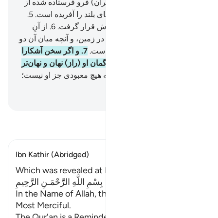
که (از الله) می‌ترسد.
4
.
(این قرآن) فرو فرستاده شده از
سوی کسی‌که زمین و آسمان‌های بلند را آفریده است.
5
.
(الله) رحمان (است که) بر عرش قرار گرفت.
6
.
از آنِ
اوست آنچه در آسمان‌ها و آنچه در زمین، و آنچه میان آن دو
است، و آنچه زیر خاک (پنهان) است.
7
.
و اگر سخن آشکارا
بگویی (یا آن را پنهان داری) بی‌گمان او (راز) نهان و نهان‌تر
را می‌داند.
8
.
(او) الله است، که هیچ معبودی جز او نیست؛
نام‌های نیکو از آنِ اوست.
Hussein Taji Kal Dari
-
تفسیر بخوانید
Ibn Kathir (Abridged)
Which was revealed at Makkah
بِسْمِ اللَّهِ الرَّحْمَـنِ الرَّحِيمِ
In the Name of Allah, the Most Gracious, the
Most Merciful.
The Qur'an is a Reminder