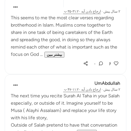
Hamzah Islam
۲ سال پیش
·
ارجاع دادن
آیه ۳۱:۲۰-۳۵
This seems to me the most clear verses regarding
brotherhood in Islam. Muslims come together to
share in one task of being caretakers of the Earth
and spreading the good, in doing so they always
remind each other of what is important such as the
focus on God ...
بیشتر ببین
۰
۶
UmAbdullah
۲ سال پیش
·
ارجاع دادن
آیه ۱۱:۲۰-۴۷
The next time you recite Surah Al Taha in your Salah
especially, or outside of it. Imagine yourself to be
Musa ( Alayhi Assalaam) and replace your life story
with his life story,
Outside of Salah pretend to have that conversation