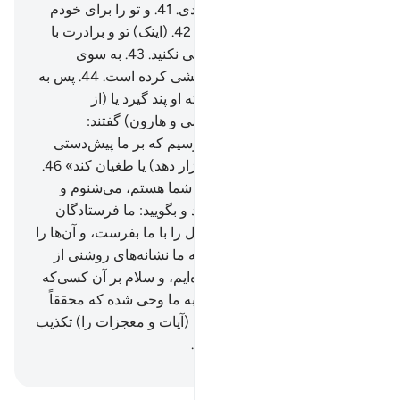
(طبق) تقدیر (الهی به اینجا) آمدی.
41
.
و تو را برای خودم
خاص ساختم (و پرورش دادم).
42
.
(اینک) تو و برادرت با
آیات من برو، و در یاد من سستی نکنید.
43
.
به سوی
فرعون بروید، بی‌گمان او سرکشی کرده است.
44
.
پس به
نرمی با او سخن بگویید، شاید که او پند گیرد یا (از
پروردگارش) بترسد،
45
.
(موسی و هارون) گفتند:
«پروردگارا! به راستی ما می‌ترسیم که بر ما پیش‌دستی
نماید (و قبل از بیان حق ما را آزار دهد) یا طغیان کند»
46
.
فرمود: «نترسید! بی‌شک من با شما هستم، می‌شنوم و
می‌بینم.
47
.
پس به نزد او بروید و بگویید: ما فرستادگان
پروردگارت هستیم، بنی اسرائیل را با ما بفرست، و آن‌ها را
آزار و شکنجه نکن، به‌راستی که ما نشانه‌هاى روشنى از
سوی پروردگارت برای تو آورده‌ایم، و سلام بر آن کسی‌که
از هدایت پیروی کند.
48
.
همانا به ما وحی شده که محققاً
عذاب (الهی) بر کسی است که (آیات و معجزات را) تکذیب
کند، و (از ایمان) روی بگرداند».
Hussein Taji Kal Dari
-