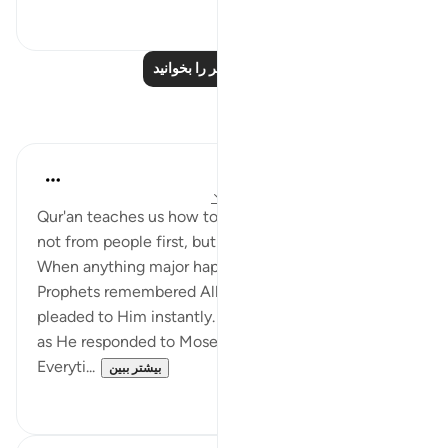
۰
۵۱
درس‌های بیشتر را بخوانید
بازتاب‌ها
Shoira Ibodullaeva
۲۲ هفته پیش
·
ارجاع دادن
آیه ۲۹:۲۰-۳۶
Qur'an teaches us how to ask, when to ask for help,
not from people first, but Him.
When anything major happened, good or bad, the
Prophets remembered Allah, asked Him first,
pleaded to Him instantly. Allah responded to them
as He responded to Moses.
Everyti...
بیشتر ببین
۲
۹