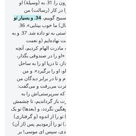
خاندانم قرار ده.
30
.
برادرم هارون را.
31
.
به (وسیلۀ) او
پشت مرا محکم کن،
32
.
و او را در کار (رسالت) من
شریک ساز،
33
.
تا تو را بسیار تسبیح گوییم،
34
.
و بسیار تو
را یاد کنیم،
35
.
بی‌شک تو به (حال) ما خوب بینایی».
36
.
فرمود: «ای موسی! هر چه خواستی به تو داده شد.
37
.
و به
تحقیق ما بار دیگر (نیز) بر تو منت نهاده‌ایم (و نعمت
بخشیده‌ایم)
38
.
آن هنگام که به مادرت الهام کردیم، آنچه
را که باید الهام می‌شد،
39
.
که: «او را در صندوقی بگذار،
آنگاه آن (صندوق) را به دریا بینداز، تا دریا او را به ساحل
افکند، (و) دشمن من و دشمن او، او را برگیرد». و من
محبتی از سوی خود بر تو افکندم و تا در برابر دیدگان من
پرورش یابی.
40
.
آنگاه که خواهرت می‌رفت و می‌گفت:
«آیا کسی را به شما نشان دهم که سرپرستی‌اش را به
عهده گیرد؟!» پس تو را به مادرت باز گرداندیم، تا چشمش
(به دیدار تو) روشن شود، و اندوهگین نگردد، و (بعدها) تو یک
نفر (قبطی) را کُشتی، پس (ما) تو را از اندوه (و گرفتاری)
نجات دادیم، و بار‌ها (چنانکه باید) تو را آزمودیم. پس (از آن)
سال‌ها در میان مردم مدین ماندی، سپس ای موسی! بر