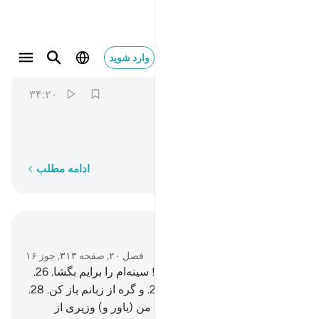
ونذكرك كثيرا ٣٤
وارد شوید
Taha
20:34
۳۴:۲۰
ﳍ
ﳎ
ﳏ
و بسیار تو را یاد کنیم،
کلمه به کلمه
ادامه مطلب
در متن بخوانید
فصل ۲۰, صفحه ۳۱۳, جوز ۱۶
25
.
(موسی) گفت: «پروردگارا! سینه‌ام را برایم بگشا.
26
.
و کارم را برایم آسان گردان.
27
.
و گره از زبانم باز کن.
28
.
تا سخنانم را بفهمند.
29
.
و برای من (یاور و) وزیری از