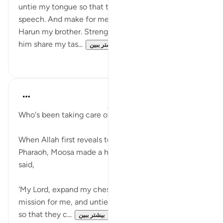
untie my tongue so that they may understand my
speech. And make for me a helper from my family:
Harun my brother. Strengthen me with him and let
him share my tas...
بیشتر ببین
۲
۵۲
J Yousef
۴ سال پیش
·
ارجاع دادن
آیه ۲۵:۲۰-۴۱
Who's been taking care of you all this time?
When Allah first reveals to Moosa (as) to go to
Pharaoh, Moosa made a heartfelt supplication. He
said,
'My Lord, expand my chest for me, and ease my
mission for me, and untie the knot from my tongue
so that they c...
بیشتر ببین